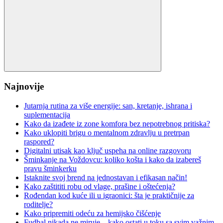
Search
Najnovije
Jutarnja rutina za više energije: san, kretanje, ishrana i
suplementacija
Kako da izađete iz zone komfora bez nepotrebnog pritiska?
Kako uklopiti brigu o mentalnom zdravlju u pretrpan
raspored?
Digitalni utisak kao ključ uspeha na online razgovoru
Šminkanje na Voždovcu: koliko košta i kako da izabereš
pravu šminkerku
Istaknite svoj brend na jednostavan i efikasan način!
Kako zaštititi robu od vlage, prašine i oštećenja?
Rođendan kod kuće ili u igraonici: šta je praktičnije za
roditelje?
Kako pripremiti odeću za hemijsko čišćenje
Fudbal nikada ne miruje – kako ostati u toku sa svim važnim