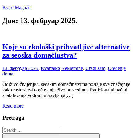
Skip
Kvart Magazin
to
content
Дан:
13. фебруар 2025.
Na
click
od
vas!
Koje su ekološki prihvatljive alternative
za seoska domaćinstva?
13. фебруар 2025.
Kvartalko
Nekretnine
,
Uradi sam
,
Uređenje
doma
Održivo življenje u seoskim domaćinstvima postaje sve značajnije
kako raste svest o očuvanju životne sredine. Tradicionalni načini
snabdevanja vodom, upravljanja[…]
Read more
Pretraga
Search
for: