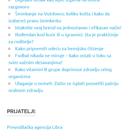
razgovoru
Šminkanje na Voždovcu: koliko košta i kako da
izabereš pravu šminkerku
Istaknite svoj brend na jednostavan i efikasan način!
Rođendan kod kuće ili u igraonici: šta je praktičnije
za roditelje?
Kako pripremiti odeću za hemijsko čišćenje
Fudbal nikada ne miruje – kako ostati u toku sa
svim važnim dešavanjima?
Kako vitamini B grupe doprinose zdravlju celog
organizma
Ulaganje u osmeh: Zašto se isplati posvetiti pažnju
oralnom zdravlju
PRIJATELJI:
Prevodilačka agencija Libra