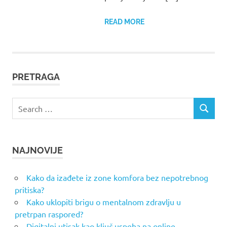
READ MORE
PRETRAGA
Search
SEARCH
for:
NAJNOVIJE
Kako da izađete iz zone komfora bez nepotrebnog
pritiska?
Kako uklopiti brigu o mentalnom zdravlju u
pretrpan raspored?
Digitalni utisak kao ključ uspeha na online