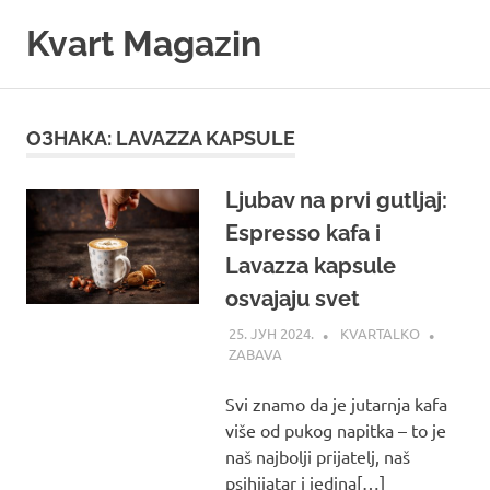
Skip
Kvart Magazin
to
content
Na
click
od
ОЗНАКА:
LAVAZZA KAPSULE
vas!
Ljubav na prvi gutljaj:
Espresso kafa i
Lavazza kapsule
osvajaju svet
25. ЈУН 2024.
KVARTALKO
ZABAVA
Svi znamo da je jutarnja kafa
više od pukog napitka – to je
naš najbolji prijatelj, naš
psihijatar i jedina[…]