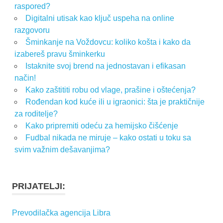
raspored?
Digitalni utisak kao ključ uspeha na online
razgovoru
Šminkanje na Voždovcu: koliko košta i kako da
izabereš pravu šminkerku
Istaknite svoj brend na jednostavan i efikasan
način!
Kako zaštititi robu od vlage, prašine i oštećenja?
Rođendan kod kuće ili u igraonici: šta je praktičnije
za roditelje?
Kako pripremiti odeću za hemijsko čišćenje
Fudbal nikada ne miruje – kako ostati u toku sa
svim važnim dešavanjima?
PRIJATELJI:
Prevodilačka agencija Libra