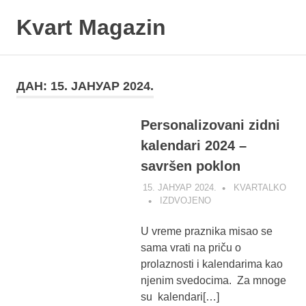
Skip
Kvart Magazin
to
content
Na
click
od
ДАН:
15. ЈАНУАР 2024.
vas!
Personalizovani zidni
kalendari 2024 –
savršen poklon
15. ЈАНУАР 2024.
KVARTALKO
IZDVOJENO
U vreme praznika misao se
sama vrati na priču o
prolaznosti i kalendarima kao
njenim svedocima. Za mnoge
su kalendari[…]