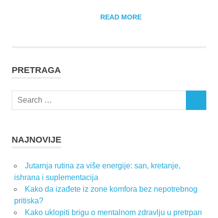
READ MORE
PRETRAGA
Search
SEARCH
for:
NAJNOVIJE
Jutarnja rutina za više energije: san, kretanje,
ishrana i suplementacija
Kako da izađete iz zone komfora bez nepotrebnog
pritiska?
Kako uklopiti brigu o mentalnom zdravlju u pretrpan