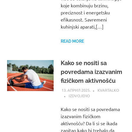
koje kombinuju brzinu,
preciznost i energetsku
efikasnost. Savremeni
kuhinjski aparati,[…]
READ MORE
Kako se nositi sa
povredama izazvanim
fizičkom aktivnošću
13. АПРИЛ 2025.
KVARTALKO
IZDVOJENO
Kako se nositi sa povredama
izazvanim fizičkom
aktivnošću? Da li si se ikada
zapitao kako bi trebalo da