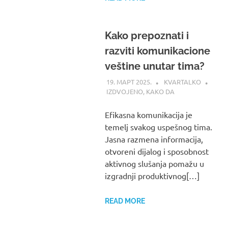
Kako prepoznati i
razviti komunikacione
veštine unutar tima?
19. МАРТ 2025.
KVARTALKO
IZDVOJENO
,
KAKO DA
Efikasna komunikacija je
temelj svakog uspešnog tima.
Jasna razmena informacija,
otvoreni dijalog i sposobnost
aktivnog slušanja pomažu u
izgradnji produktivnog[…]
READ MORE