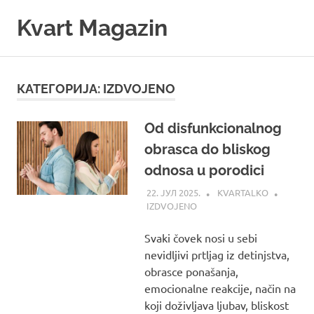
Skip
Kvart Magazin
to
content
Na
click
od
КАТЕГОРИЈА:
IZDVOJENO
vas!
Od disfunkcionalnog
obrasca do bliskog
odnosa u porodici
22. ЈУЛ 2025.
KVARTALKO
IZDVOJENO
Svaki čovek nosi u sebi
nevidljivi prtljag iz detinjstva,
obrasce ponašanja,
emocionalne reakcije, način na
koji doživljava ljubav, bliskost