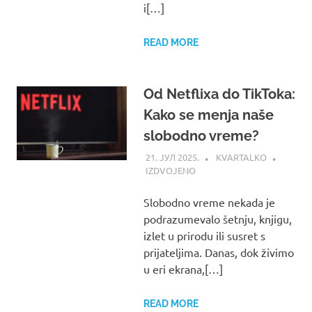
i[…]
READ MORE
Od Netflixa do TikToka:
Kako se menja naše
slobodno vreme?
21. ЈУЛ 2025.
KVARTALKO
IZDVOJENO
Slobodno vreme nekada je
podrazumevalo šetnju, knjigu,
izlet u prirodu ili susret s
prijateljima. Danas, dok živimo
u eri ekrana,[…]
READ MORE