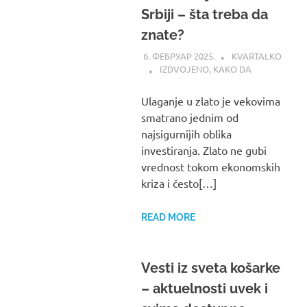
Srbiji – šta treba da
znate?
6. ФЕБРУАР 2025.
KVARTALKO
IZDVOJENO
,
KAKO DA
Ulaganje u zlato je vekovima
smatrano jednim od
najsigurnijih oblika
investiranja. Zlato ne gubi
vrednost tokom ekonomskih
kriza i često[…]
READ MORE
Vesti iz sveta košarke
– aktuelnosti uvek i