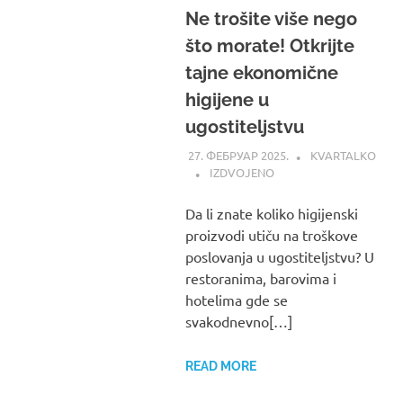
Ne trošite više nego
što morate! Otkrijte
tajne ekonomične
higijene u
ugostiteljstvu
27. ФЕБРУАР 2025.
KVARTALKO
IZDVOJENO
Da li znate koliko higijenski
proizvodi utiču na troškove
poslovanja u ugostiteljstvu? U
restoranima, barovima i
hotelima gde se
svakodnevno[…]
READ MORE