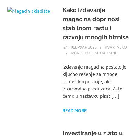
Kako izdavanje
magacina doprinosi
stabilnom rastu i
razvoju mnogih biznisa
24. ФЕБРУАР 2025.
KVARTALKO
IZDVOJENO
,
NEKRETNINE
Izdavanje magacina postalo je
ključno rešenje za mnoge
firme i korporacije, ali i
proizvodna preduzeća. Zato
ćemo u nastavku pisati[…]
READ MORE
Investiranje u zlato u