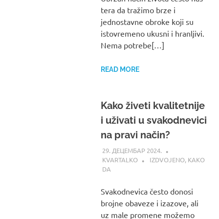
tera da tražimo brze i
jednostavne obroke koji su
istovremeno ukusni i hranljivi.
Nema potrebe[…]
READ MORE
Kako živeti kvalitetnije
i uživati u svakodnevici
na pravi način?
29. ДЕЦЕМБАР 2024.
KVARTALKO
IZDVOJENO
,
KAKO
DA
Svakodnevica često donosi
brojne obaveze i izazove, ali
uz male promene možemo