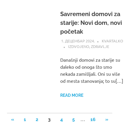
Savremeni domovi za
starije: Novi dom, novi
početak
1. ДЕЦЕМБАР 2024.
KVARTALKO
IZDVOJENO
,
ZDRAVLJE
Današnji domovi za starije su
daleko od onoga što smo
nekada zamišljali. Oni su više
od mesta stanovanja; to su[…]
READ MORE
Пагинација
…
PREVIOUS
NEXT
«
1
2
3
4
5
16
»
POSTS
POSTS