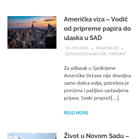
Američka viza – Vodič
od pripreme papira do
ulaska u SAD
19. ЈУЛ 2025.
KVARTALKO
IZDVOJENO
,
KAKO DA
,
TURIZAM
Za odlazak u Sjedinjene
Američke Države nije dovoljna
samo dobra volja; potrebna je
precizna i pažljivo sastavljena
prijava. Svaki propust[…]
READ MORE
Život u Novom Sadu –