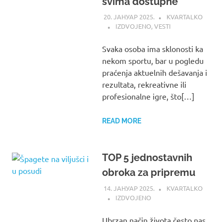
svima dostupne
20. ЈАНУАР 2025.
KVARTALKO
IZDVOJENO
,
VESTI
Svaka osoba ima sklonosti ka
nekom sportu, bar u pogledu
praćenja aktuelnih dešavanja i
rezultata, rekreativne ili
profesionalne igre, što[…]
READ MORE
TOP 5 jednostavnih
obroka za pripremu
14. ЈАНУАР 2025.
KVARTALKO
IZDVOJENO
Ubrzan način života često nas