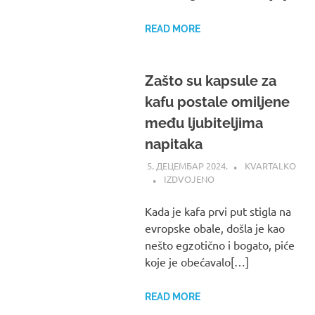
READ MORE
Zašto su kapsule za
kafu postale omiljene
među ljubiteljima
napitaka
5. ДЕЦЕМБАР 2024.
KVARTALKO
IZDVOJENO
Kada je kafa prvi put stigla na
evropske obale, došla je kao
nešto egzotično i bogato, piće
koje je obećavalo[…]
READ MORE