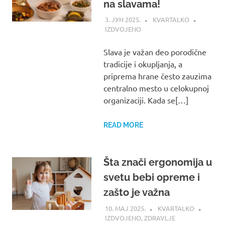
na slavama!
3. ЈУН 2025.
KVARTALKO
IZDVOJENO
Slava je važan deo porodične
tradicije i okupljanja, a
priprema hrane često zauzima
centralno mesto u celokupnoj
organizaciji. Kada se[…]
READ MORE
Šta znači ergonomija u
svetu bebi opreme i
zašto je važna
10. МАЈ 2025.
KVARTALKO
IZDVOJENO
,
ZDRAVLJE