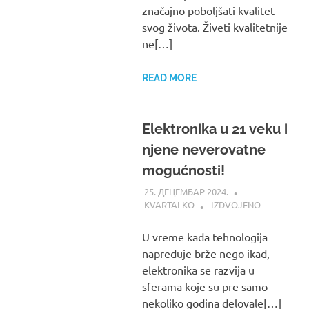
značajno poboljšati kvalitet
svog života. Živeti kvalitetnije
ne[…]
READ MORE
Elektronika u 21 veku i
njene neverovatne
mogućnosti!
25. ДЕЦЕМБАР 2024.
KVARTALKO
IZDVOJENO
U vreme kada tehnologija
napreduje brže nego ikad,
elektronika se razvija u
sferama koje su pre samo
nekoliko godina delovale[…]