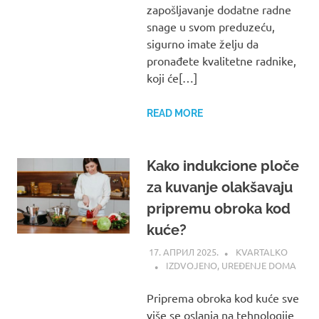
zapošljavanje dodatne radne
snage u svom preduzeću,
sigurno imate želju da
pronađete kvalitetne radnike,
koji će[…]
READ MORE
Kako indukcione ploče
za kuvanje olakšavaju
pripremu obroka kod
kuće?
17. АПРИЛ 2025.
KVARTALKO
IZDVOJENO
,
UREĐENJE DOMA
Priprema obroka kod kuće sve
više se oslanja na tehnologije