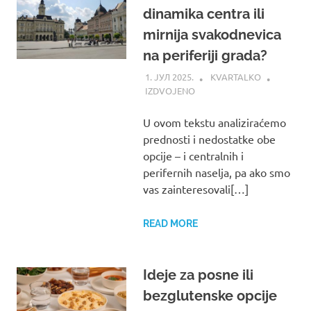
dinamika centra ili
mirnija svakodnevica
na periferiji grada?
1. ЈУЛ 2025.
KVARTALKO
IZDVOJENO
U ovom tekstu analiziraćemo
prednosti i nedostatke obe
opcije – i centralnih i
perifernih naselja, pa ako smo
vas zainteresovali[…]
READ MORE
Ideje za posne ili
bezglutenske opcije