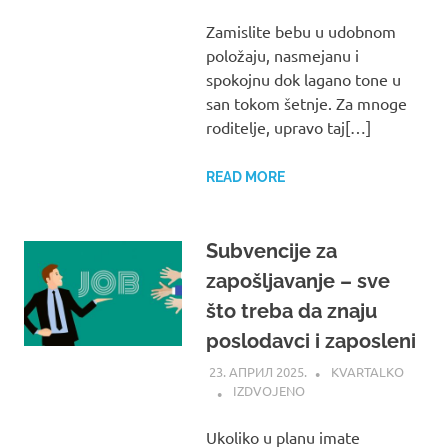
Zamislite bebu u udobnom
položaju, nasmejanu i
spokojnu dok lagano tone u
san tokom šetnje. Za mnoge
roditelje, upravo taj[…]
READ MORE
Subvencije za
zapošljavanje – sve
što treba da znaju
poslodavci i zaposleni
23. АПРИЛ 2025.
KVARTALKO
IZDVOJENO
Ukoliko u planu imate