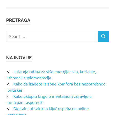
чланака
PRETRAGA
Search
SEARCH
for:
NAJNOVIJE
Jutarnja rutina za više energije: san, kretanje,
ishrana i suplementacija
Kako da izađete iz zone komfora bez nepotrebnog
pritiska?
Kako uklopiti brigu o mentalnom zdravlju u
pretrpan raspored?
Digitalni utisak kao ključ uspeha na online
razgovoru