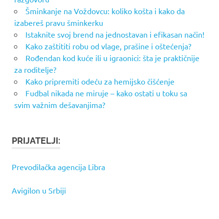
Šminkanje na Voždovcu: koliko košta i kako da
izabereš pravu šminkerku
Istaknite svoj brend na jednostavan i efikasan način!
Kako zaštititi robu od vlage, prašine i oštećenja?
Rođendan kod kuće ili u igraonici: šta je praktičnije
za roditelje?
Kako pripremiti odeću za hemijsko čišćenje
Fudbal nikada ne miruje – kako ostati u toku sa
svim važnim dešavanjima?
PRIJATELJI:
Prevodilačka agencija Libra
Avigilon u Srbiji