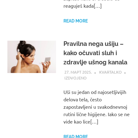
reaguješ kada[…]
READ MORE
Pravilna nega ušiju –
kako očuvati sluh i
zdravlje ušnog kanala
27. МАРТ 2025.
KVARTALKO
IZDVOJENO
Uši su jedan od najosetljivijih
delova tela, često
zapostavljeni u svakodnevnoj
rutini lične higijene. Iako se ne
vide kao lice[…]
READ MORE