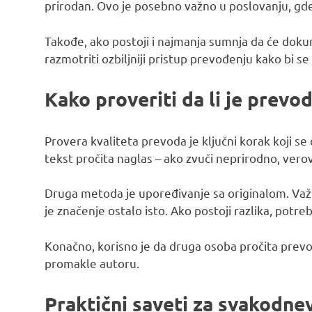
prirodan. Ovo je posebno važno u poslovanju, gde 
Takođe, ako postoji i najmanja sumnja da će doku
razmotriti ozbiljniji pristup prevođenju kako bi se
Kako proveriti da li je prevo
Provera kvaliteta prevoda je ključni korak koji se
tekst pročita naglas – ako zvuči neprirodno, vero
Druga metoda je upoređivanje sa originalom. Važno 
je značenje ostalo isto. Ako postoji razlika, potre
Konačno, korisno je da druga osoba pročita prevo
promakle autoru.
Praktični saveti za svakodn