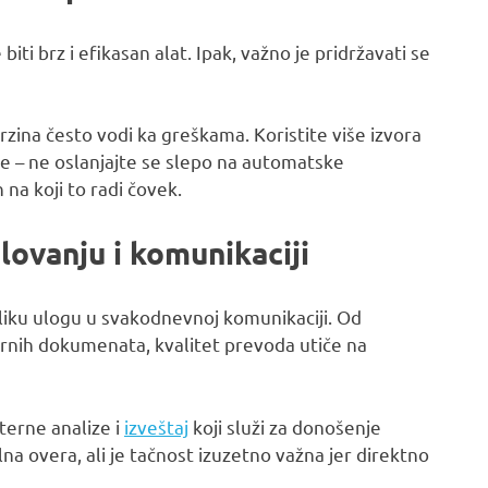
i brz i efikasan alat. Ipak, važno je pridržavati se
rzina često vodi ka greškama. Koristite više izvora
ije – ne oslanjajte se slepo na automatske
na koji to radi čovek.
ovanju i komunikaciji
iku ulogu u svakodnevnoj komunikaciji. Od
rnih dokumenata, kvalitet prevoda utiče na
terne analize i
izveštaj
koji služi za donošenje
na overa, ali je tačnost izuzetno važna jer direktno