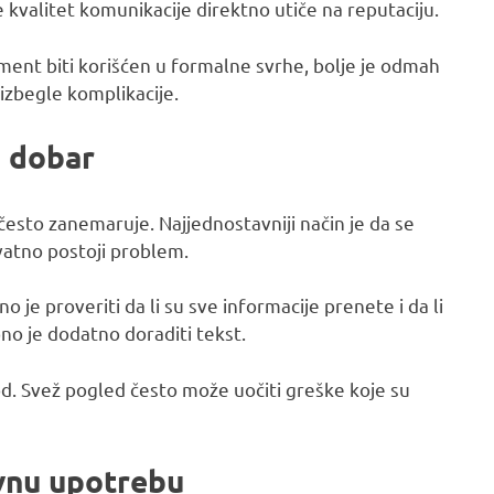
kvalitet komunikacije direktno utiče na reputaciju.
ment biti korišćen u formalne svrhe, bolje je odmah
 izbegle komplikacije.
d dobar
 često zanemaruje. Najjednostavniji način je da se
vatno postoji problem.
je proveriti da li su sve informacije prenete i da li
bno je dodatno doraditi tekst.
d. Svež pogled često može uočiti greške koje su
evnu upotrebu