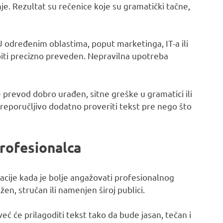
e. Rezultat su rečenice koje su gramatički tačne,
U određenim oblastima, poput marketinga, IT-a ili
 biti precizno preveden. Nepravilna upotreba
e prevod dobro urađen, sitne greške u gramatici ili
preporučljivo dodatno proveriti tekst pre nego što
rofesionalca
uacije kada je bolje angažovati profesionalnog
en, stručan ili namenjen široj publici.
ć će prilagoditi tekst tako da bude jasan, tečan i