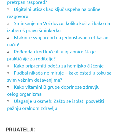
pretrpan raspored?
Digitalni utisak kao ključ uspeha na online
razgovoru
Šminkanje na Voždovcu: koliko košta i kako da
izabereš pravu šminkerku
Istaknite svoj brend na jednostavan i efikasan
način!
Rođendan kod kuće ili u igraonici: šta je
praktičnije za roditelje?
Kako pripremiti odeću za hemijsko čišćenje
Fudbal nikada ne miruje – kako ostati u toku sa
svim važnim dešavanjima?
Kako vitamini B grupe doprinose zdravlju
celog organizma
Ulaganje u osmeh: Zašto se isplati posvetiti
pažnju oralnom zdravlju
PRIJATELJI: