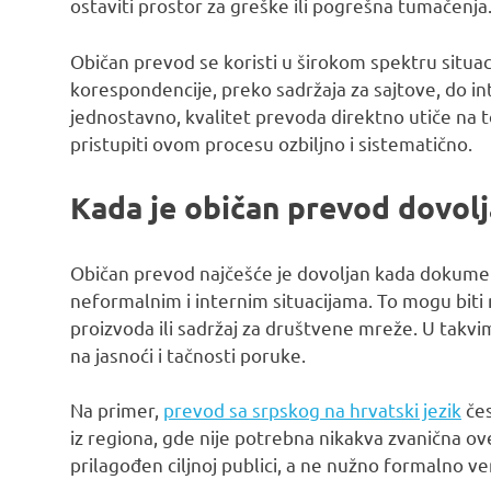
ostaviti prostor za greške ili pogrešna tumačenja
Običan prevod se koristi u širokom spektru situac
korespondencije, preko sadržaja za sajtove, do i
jednostavno, kvalitet prevoda direktno utiče na t
pristupiti ovom procesu ozbiljno i sistematično.
Kada je običan prevod dovolj
Običan prevod najčešće je dovoljan kada dokument
neformalnim i internim situacijama. To mogu biti m
proizvoda ili sadržaj za društvene mreže. U takvi
na jasnoći i tačnosti poruke.
Na primer,
prevod sa srpskog na hrvatski jezik
čes
iz regiona, gde nije potrebna nikakva zvanična ove
prilagođen ciljnoj publici, a ne nužno formalno ve