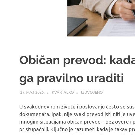
Običan prevod: kada
ga pravilno uraditi
27. МАЈ 2026.
KVARTALKO
IZDVOJENO
U svakodnevnom životu i poslovanju često se su
dokumenata. Ipak, nije svaki prevod isti niti je
mnogim situacijama običan prevod – bez overe i pe
pristupačniji. Ključno je razumeti kada je takav pr