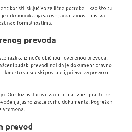
t koristi isključivo za lične potrebe – kao što su
e ili komunikacija sa osobama iz inostranstva. U
nost nad formalnostima.
erenog prevoda
este razlika između običnog i overenog prevoda.
ašćeni sudski prevodilac i da je dokument pravno
 – kao što su sudski postupci, prijave za posao u
 On služi isključivo za informativne i praktične
revođenja jasno znate svrhu dokumenta. Pogrešan
ka vremena.
an prevod