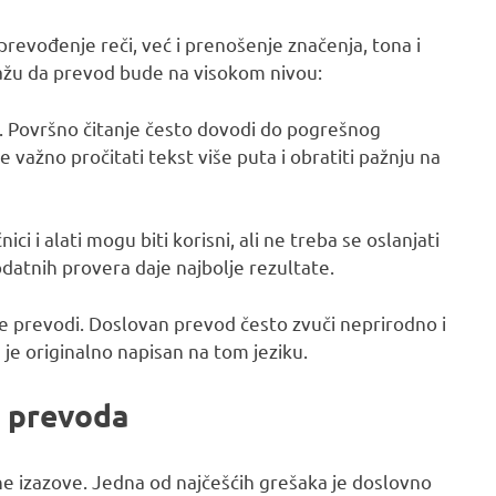
evođenje reči, već i prenošenje značenja, tona i
mažu da prevod bude na visokom nivou:
t. Površno čitanje često dovodi do pogrešnog
 važno pročitati tekst više puta i obratiti pažnju na
ci i alati mogu biti korisni, ali ne treba se oslanjati
dodatnih provera daje najbolje rezultate.
ji se prevodi. Doslovan prevod često zvuči neprirodno i
a je originalno napisan na tom jeziku.
g prevoda
ne izazove. Jedna od najčešćih grešaka je doslovno