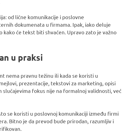
.
ija: od lične komunikacije i poslovne
nternih dokumenata u firmama. Ipak, iako deluje
o kako će tekst biti shvaćen. Upravo zato je važno
an u praksi
 nema pravnu težinu ili kada se koristi u
ejlovi, prezentacije, tekstovi za marketing, opisi
m slučajevima fokus nije na formalnoj validnosti, već
to se koristi u poslovnoj komunikaciji između firmi
ra. Bitno je da prevod bude prirodan, razumljiv i
rifikovan.