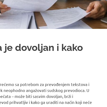
 je dovoljan i kako
srećemo sa potrebom za prevođenjem tekstova i
 uvek neophodno angažovati sudskog prevodioca. U
čata – može biti sasvim dovoljan, brži i
evod prihvatljiv i kako ga uraditi na način koji neće