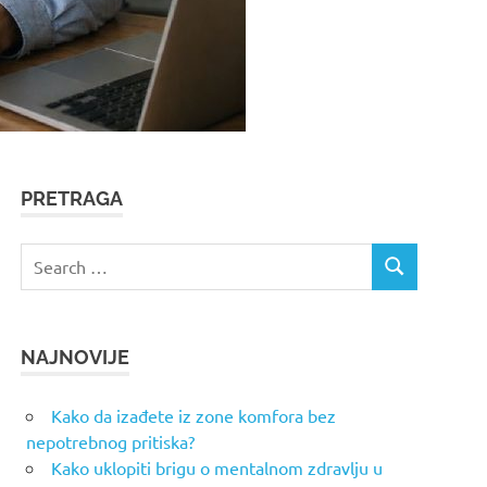
PRETRAGA
Search
SEARCH
for:
NAJNOVIJE
Kako da izađete iz zone komfora bez
nepotrebnog pritiska?
Kako uklopiti brigu o mentalnom zdravlju u