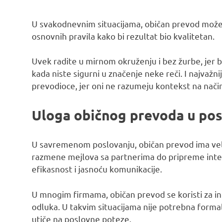
U svakodnevnim situacijama, običan prevod može bit
osnovnih pravila kako bi rezultat bio kvalitetan.
Uvek radite u mirnom okruženju i bez žurbe, jer b
kada niste sigurni u značenje neke reči. I najvažn
prevodioce, jer oni ne razumeju kontekst na način 
Uloga običnog prevoda u posl
U savremenom poslovanju, običan prevod ima vel
razmene mejlova sa partnerima do pripreme inte
efikasnost i jasnoću komunikacije.
U mnogim firmama, običan prevod se koristi za in
odluka. U takvim situacijama nije potrebna formal
utiče na poslovne poteze.