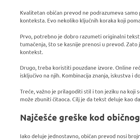
Kvalitetan običan prevod ne podrazumeva samo pr
konteksta. Evo nekoliko ključnih koraka koji po
Prvo, potrebno je dobro razumeti originalni teks
tumačenja, što se kasnije prenosi u prevod. Zato je
kontekst.
Drugo, treba koristiti pouzdane izvore. Online rečni
isključivo na njih. Kombinacija znanja, iskustva i 
Treće, važno je prilagoditi stil i ton jeziku na ko
može zbuniti čitaoca. Cilj je da tekst deluje kao d
Najčešće greške kod obično
Iako deluje jednostavno, običan prevod nosi broj