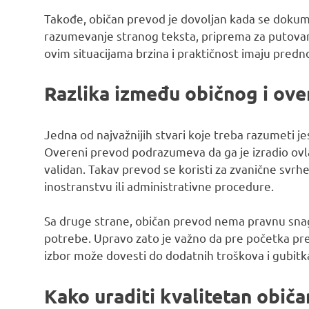
Takođe, običan prevod je dovoljan kada se dokumen
razumevanje stranog teksta, priprema za putovanj
ovim situacijama brzina i praktičnost imaju pred
Razlika između običnog i ov
Jedna od najvažnijih stvari koje treba razumeti j
Overeni prevod podrazumeva da ga je izradio ovl
validan. Takav prevod se koristi za zvanične svrhe
inostranstvu ili administrativne procedure.
Sa druge strane, običan prevod nema pravnu snagu.
potrebe. Upravo zato je važno da pre početka p
izbor može dovesti do dodatnih troškova i gubit
Kako uraditi kvalitetan obič