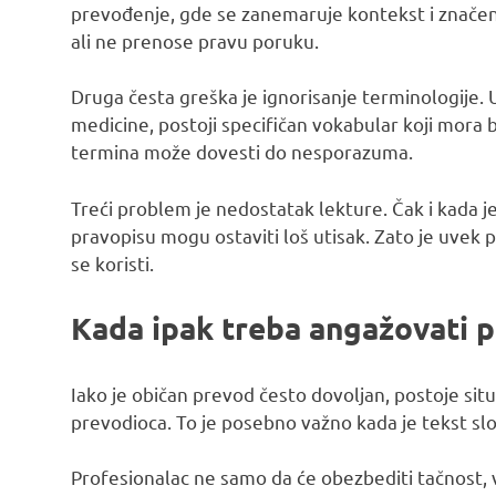
prevođenje, gde se zanemaruje kontekst i značenj
ali ne prenose pravu poruku.
Druga česta greška je ignorisanje terminologije. 
medicine, postoji specifičan vokabular koji mora
termina može dovesti do nesporazuma.
Treći problem je nedostatak lekture. Čak i kada j
pravopisu mogu ostaviti loš utisak. Zato je uvek 
se koristi.
Kada ipak treba angažovati p
Iako je običan prevod često dovoljan, postoje sit
prevodioca. To je posebno važno kada je tekst slož
Profesionalac ne samo da će obezbediti tačnost, ve