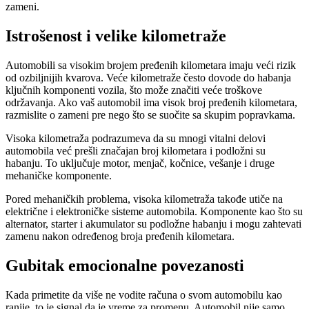
zameni.
Istrošenost i velike kilometraže
Automobili sa visokim brojem pređenih kilometara imaju veći rizik
od ozbiljnijih kvarova. Veće kilometraže često dovode do habanja
ključnih komponenti vozila, što može značiti veće troškove
održavanja. Ako vaš automobil ima visok broj pređenih kilometara,
razmislite o zameni pre nego što se suočite sa skupim popravkama.
Visoka kilometraža podrazumeva da su mnogi vitalni delovi
automobila već prešli značajan broj kilometara i podložni su
habanju. To uključuje motor, menjač, kočnice, vešanje i druge
mehaničke komponente.
Pored mehaničkih problema, visoka kilometraža takođe utiče na
električne i elektroničke sisteme automobila. Komponente kao što su
alternator, starter i akumulator su podložne habanju i mogu zahtevati
zamenu nakon određenog broja pređenih kilometara.
Gubitak emocionalne povezanosti
Kada primetite da više ne vodite računa o svom automobilu kao
ranije, to je signal da je vreme za promenu. Automobil nije samo