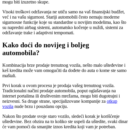
mogu biti izuzetno skupe.
Visoki troškovi održavanja ne utiču samo na vaš finansijski budžet,
već i na vašu sigurnost. Stariji automobili često nemaju moderne
sigurnosne funkcije koje su standardne u novijim modelima, kao što
su napredni airbag sistemi, automatsko kočenje u nuždi, sistemi za
održavanje trake i adaptivni tempomati.
Kako doći do novijeg i boljeg
automobila?
Kombinacija brze prodaje trenutnog vozila, nešto malo ušteđevine i
keš kredita može vam omogućiti da dođete do auta o kome ste samo
maštali.
Prvi korak u ovom procesu je prodaja vašeg trenutnog vozila.
Tradicionalni načini prodaje automobila, poput oglašavanja na
internet portalima ili društvenim mrežama, mogu biti dugotrajni i
neizvesni. Sa druge strane, specijalizovane kompanije za
otkup
vozila
nude brzu i pouzdanu opciju.
Nakon što prodate svoje staro vozilo, sledeći korak je korišćenje
ušteđevine. Bez obzira na to koliko ste uspeli da uštedite, svaki dinar
će vam pomoći da smanjite iznos kredita koji vam je potreban.