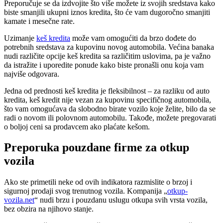
Preporučuje se da izdvojite što više možete iz svojih sredstava kako
biste smanjili ukupni iznos kredita, što će vam dugoročno smanjiti
kamate i mesečne rate.
Uzimanje
keš kredita
može vam omogućiti da brzo dođete do
potrebnih sredstava za kupovinu novog automobila. Većina banaka
nudi različite opcije keš kredita sa različitim uslovima, pa je važno
da istražite i uporedite ponude kako biste pronašli onu koja vam
najviše odgovara.
Jedna od prednosti keš kredita je fleksibilnost – za razliku od auto
kredita, keš kredit nije vezan za kupovinu specifičnog automobila,
što vam omogućava da slobodno birate vozilo koje želite, bilo da se
radi o novom ili polovnom automobilu. Takođe, možete pregovarati
o boljoj ceni sa prodavcem ako plaćate kešom.
Preporuka pouzdane firme za otkup
vozila
Ako ste primetili neke od ovih indikatora razmislite o brzoj i
sigurnoj prodaji svog trenutnog vozila. Kompanija „
otkup-
vozila.net
“ nudi brzu i pouzdanu uslugu otkupa svih vrsta vozila,
bez obzira na njihovo stanje.