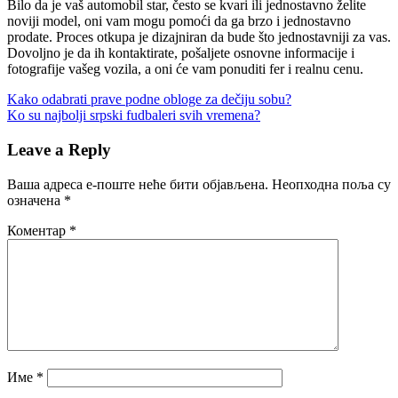
Bilo da je vaš automobil star, često se kvari ili jednostavno želite
noviji model, oni vam mogu pomoći da ga brzo i jednostavno
prodate. Proces otkupa je dizajniran da bude što jednostavniji za vas.
Dovoljno je da ih kontaktirate, pošaljete osnovne informacije i
fotografije vašeg vozila, a oni će vam ponuditi fer i realnu cenu.
Кретање
Previous
Kako odabrati prave podne obloge za dečiju sobu?
Post:
Next
Ko su najbolji srpski fudbaleri svih vremena?
чланка
Post:
Leave a Reply
Ваша адреса е-поште неће бити објављена.
Неопходна поља су
означена
*
Коментар
*
Име
*