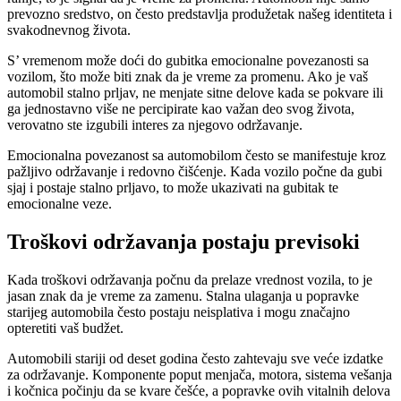
prevozno sredstvo, on često predstavlja produžetak našeg identiteta i
svakodnevnog života.
S’ vremenom može doći do gubitka emocionalne povezanosti sa
vozilom, što može biti znak da je vreme za promenu. Ako je vaš
automobil stalno prljav, ne menjate sitne delove kada se pokvare ili
ga jednostavno više ne percipirate kao važan deo svog života,
verovatno ste izgubili interes za njegovo održavanje.
Emocionalna povezanost sa automobilom često se manifestuje kroz
pažljivo održavanje i redovno čišćenje. Kada vozilo počne da gubi
sjaj i postaje stalno prljavo, to može ukazivati na gubitak te
emocionalne veze.
Troškovi održavanja postaju previsoki
Kada troškovi održavanja počnu da prelaze vrednost vozila, to je
jasan znak da je vreme za zamenu. Stalna ulaganja u popravke
starijeg automobila često postaju neisplativa i mogu značajno
opteretiti vaš budžet.
Automobili stariji od deset godina često zahtevaju sve veće izdatke
za održavanje. Komponente poput menjača, motora, sistema vešanja
i kočnica počinju da se kvare češće, a popravke ovih vitalnih delova