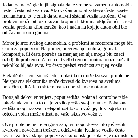
Jedan od najočiglednijih signala da je vreme za zamenu automobila
jeste učestalost kvarova. Ako vaš automobil zahteva česte posete
mehaničaru, to je znak da su glavni sistemi vozila istrošeni. Ovaj
problem može biti uzrokovan brojnim faktorima uključujući starost
vozila, pređenu kilometražu, kao i način na koji je automobil bio
održavan tokom godina.
Motor je srce svakog automobila, a problemi sa motorom mogu biti
skupi za popravku. Na primer, pregrevanje motora, gubitak
kompresije, ili česta potreba za menjanjem ulja mogu biti znaci
ozbiljnih problema. Zamena ili veliki remont motora može koštati
nekoliko hiljada evra, što često prelazi vrednost starijeg vozila.
Električni sistemi su još jedna oblast koja može izazvati probleme.
Neispravna elektronika može dovesti do kvarova na svetlima,
brisačima, ili čak na sistemima za upravljanje motorom.
Dotrajali delovi enterijera, poput sedišta, volana i kontrolne table,
takođe ukazuju na to da je vozilo prošlo svoj vrhunac. Pohabana
sedišta mogu izazvati nelagodnost tokom vožnje, dok izgreban ili
oštećen volan može uticati na vaše iskustvo vožnje.
Ove probleme ne treba ignorisati, jer mogu dovesti do još većih
kvarova i povećanih troškova održavanja. Kada se vozilo često
kvari i zahteva skupe popravke, ekonomski je isplativije razmisliti o