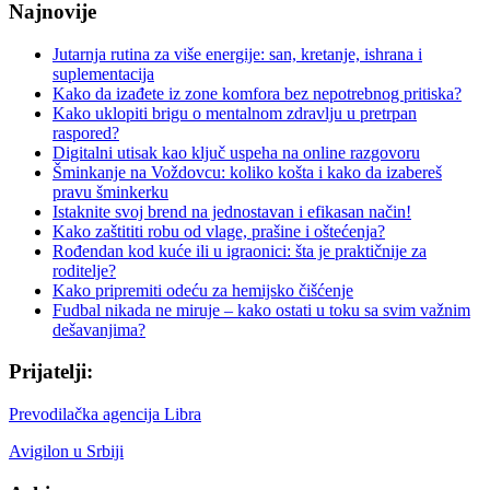
Najnovije
Jutarnja rutina za više energije: san, kretanje, ishrana i
suplementacija
Kako da izađete iz zone komfora bez nepotrebnog pritiska?
Kako uklopiti brigu o mentalnom zdravlju u pretrpan
raspored?
Digitalni utisak kao ključ uspeha na online razgovoru
Šminkanje na Voždovcu: koliko košta i kako da izabereš
pravu šminkerku
Istaknite svoj brend na jednostavan i efikasan način!
Kako zaštititi robu od vlage, prašine i oštećenja?
Rođendan kod kuće ili u igraonici: šta je praktičnije za
roditelje?
Kako pripremiti odeću za hemijsko čišćenje
Fudbal nikada ne miruje – kako ostati u toku sa svim važnim
dešavanjima?
Prijatelji:
Prevodilačka agencija Libra
Avigilon u Srbiji