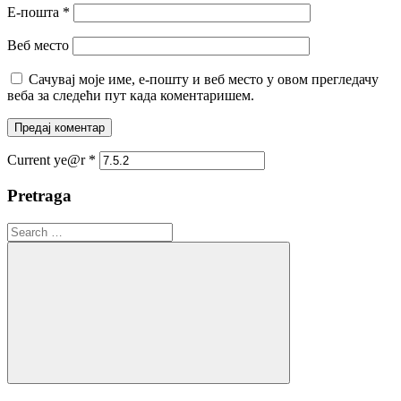
Е-пошта
*
Веб место
Сачувај моје име, е-пошту и веб место у овом прегледачу
веба за следећи пут када коментаришем.
Current ye@r
*
Pretraga
Search
for:
Search