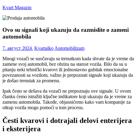
Skip
Kvart Magazin
to
content
Na
click
Ovo su signali koji ukazuju da razmislite o zameni
od
automobila
vas!
7. август 2024.
Kvartalko
Automobilizam
Mnogi vozači se suočavaju sa trenutkom kada shvate da je vreme da
zamene svoj automobil, bez obzira na starost vozila. Bilo da su u
pitanju neki tehnički kvarovi ili jednostavno gubitak emocionalne
povezanosti sa vozilom, važno je prepoznati signale koji ukazuju da
je došao trenutak za promenu.
Ipak često se dešava da vozači ne prepoznaju ove signale. U ovom
članku ćemo istražiti ključne indikatore koji ukazuju da je vreme za
zamenu automobila. Takođe, objasnićemo kako vam kompanije za
otkup vozila mogu pomoći u tom procesu.
Česti kvarovi i dotrajali delovi enterijera
i eksterijera