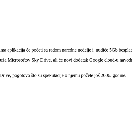
ama aplikacija će početi sa radom naredne nedelje i nudiće 5Gb bespla
uža Microsoftov Sky Drive, ali će novi dodatak Google cloud-u navod
 Drive, pogotovo što su spekulacije o njemu počele još 2006. godine.