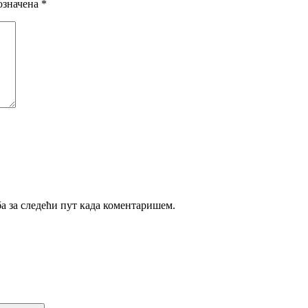
означена
*
ба за следећи пут када коментаришем.