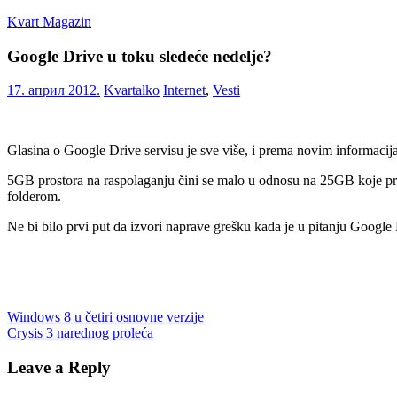
Skip
Kvart Magazin
to
content
Google Drive u toku sledeće nedelje?
Na
click
17. април 2012.
Kvartalko
Internet
,
Vesti
od
vas!
Glasina o Google Drive servisu je sve više, i prema novim informacij
5GB prostora na raspolaganju čini se malo u odnosu na 25GB koje pr
folderom.
Ne bi bilo prvi put da izvori naprave grešku kada je u pitanju Google
Кретање
Previous
5GB
Windows 8 u četiri osnovne verzije
cloud
Google
Google
Post:
Next
Drive
Crysis 3 narednog proleća
Microsoft
oblak
Sky
чланка
Post:
Drive
Leave a Reply