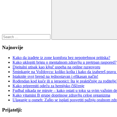
Search
for:
Search
Najnovije
Kako da izađete iz zone komfora bez nepotrebnog pritiska?
Kako uklopiti brigu o mentalnom zdravlju u pretrpan raspored?
Digitalni utisak kao ključ uspeha na online razgovoru
Šminkanje na Voždovcu: koliko košta i kako da izabereš pravu
Istaknite svoj brend na jednostavan i efikasan način!
Rođendan kod kuće ili u igraonici: šta je praktičnije za roditelje
Kako pripremiti odeću za hemijsko čišćenje
Fudbal nikada ne miruje – kako ostati u toku sa svim važnim d
Kako vitamini B grupe doprinose zdravlju celog organizma
Ulaganje u osmeh: Zašto se isplati posvetiti pažnju oralnom zdr
Prijatelji: