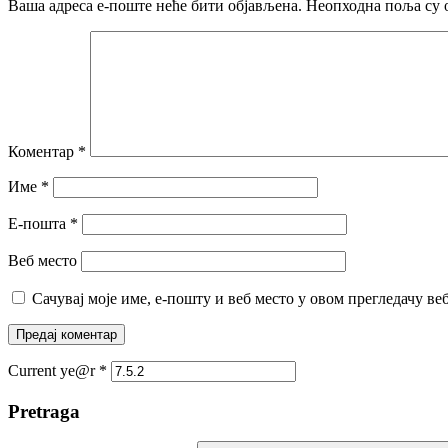
Ваша адреса е-поште неће бити објављена.
Неопходна поља су 
Коментар
*
Име
*
Е-пошта
*
Веб место
Сачувај моје име, е-пошту и веб место у овом прегледачу ве
Current ye@r
*
Pretraga