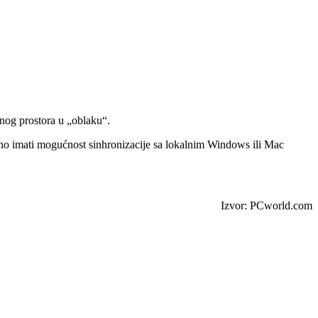
tnog prostora u „oblaku“.
no imati mogućnost sinhronizacije sa lokalnim Windows ili Mac
Izvor: PCworld.com