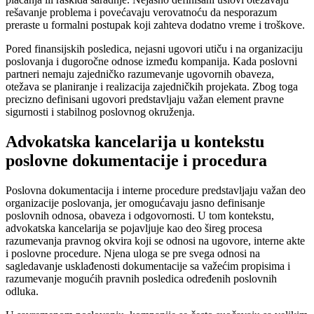
rešavanje problema i povećavaju verovatnoću da nesporazum
preraste u formalni postupak koji zahteva dodatno vreme i troškove.
Pored finansijskih posledica, nejasni ugovori utiču i na organizaciju
poslovanja i dugoročne odnose između kompanija. Kada poslovni
partneri nemaju zajedničko razumevanje ugovornih obaveza,
otežava se planiranje i realizacija zajedničkih projekata. Zbog toga
precizno definisani ugovori predstavljaju važan element pravne
sigurnosti i stabilnog poslovnog okruženja.
Advokatska kancelarija u kontekstu
poslovne dokumentacije i procedura
Poslovna dokumentacija i interne procedure predstavljaju važan deo
organizacije poslovanja, jer omogućavaju jasno definisanje
poslovnih odnosa, obaveza i odgovornosti. U tom kontekstu,
advokatska kancelarija se pojavljuje kao deo šireg procesa
razumevanja pravnog okvira koji se odnosi na ugovore, interne akte
i poslovne procedure. Njena uloga se pre svega odnosi na
sagledavanje usklađenosti dokumentacije sa važećim propisima i
razumevanje mogućih pravnih posledica određenih poslovnih
odluka.