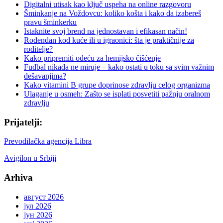
Digitalni utisak kao ključ uspeha na online razgovoru
Šminkanje na Voždovcu: koliko košta i kako da izabereš
pravu šminkerku
Istaknite svoj brend na jednostavan i efikasan način!
Rođendan kod kuće ili u igraonici: šta je praktičnije za
roditelje?
Kako pripremiti odeću za hemijsko čišćenje
Fudbal nikada ne miruje – kako ostati u toku sa svim važnim
dešavanjima?
Kako vitamini B grupe doprinose zdravlju celog organizma
Ulaganje u osmeh: Zašto se isplati posvetiti pažnju oralnom
zdravlju
Prijatelji:
Prevodilačka agencija Libra
Avigilon u Srbiji
Arhiva
август 2026
јул 2026
јун 2026