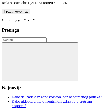
веба за следећи пут када коментаришем.
Current ye@r
*
Pretraga
Search
for:
Search
Najnovije
Kako da izađete iz zone komfora bez nepotrebnog pritiska?
Kako uklopiti brigu o mentalnom zdravlju u pretrpan
raspored?