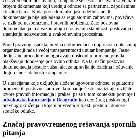
U savremenom poslovanju, kompanije se često suočavaju sa velikim
brojem dokumenata koji uređuju odnose sa partnerima, zaposlenima
i institucijama. Kada procedure nisu jasno definisane ili
dokumentacija nije usklađena sa regulatornim zahtevima, povećava
se rizik od nesporazuma i pravnih problema. Zato poslovna
dokumentacija ima važnu ulogu u očuvanju stabilnosti poslovanja i
smanjenju neizvesnosti u svakodnevnim procesima.
Pored pravnog aspekta, uredna dokumentacija doprinosi i efikasnijoj
organizaciji rada i većoj transparentnosti unutar kompanije. Jasno
definisane procedure omogućavaju dosledniju primenu pravila i
olakšavaju donošenje poslovnih odluka. Na taj način poslovna
dokumentacija postaje važan alat za upravljanje rizicima i očuvanje
dugoročne stabilnosti kompanije.
U situacijama koje uključuju složene ugovorne odnose, regulatorne
promene ili poslovne sporove, kompanije često analiziraju različite
izvore pravnih informacija i prakse, pa se u tom kontekstu pominje i
advokatska kancelarija u Beogradu
kao deo šireg poslovnog i
pravnog okruženja u kojem privredni subjekti posluju i donose
strateške odluke.
Značaj pravovremenog rešavanja spornih
pitanja