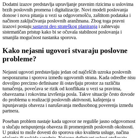
Dodatni izazov predstavlja upravljanje pravnim rizicima u uslovima
brzih poslovnih promena i digitalizacije. Novi modeli poslovanja
donose i nova pitanja u vezi sa odgovornošću, zaštitom podataka i
načinom zaključivanja poslovnih aranžmana. Zbog toga pravni
izazovi postaju
sastavni deo strateškog planiranja
i zahtevaju
sistematičan pristup kako bi se očuvala stabilnost poslovanja i
smanjila mogućnost nastanka sporova.
Kako nejasni ugovori stvaraju poslovne
probleme?
Nejasni ugovori predstavljaju jedan od najčešćih uzroka poslovnih
nesporazuma i sporova između ugovornih strana. Kada odredbe nisu
dovoljno precizno definisane ili ostavljaju prostor za različita
tumačenja, povećava se rizik od konflikata u vezi sa pravima,
obavezama i rokovima izvršenja posla. Takve situacije često dovode
do problema u realizaciji poslovnih aktivnosti, kašnjenja u
ispunjavanju obaveza i narušavanja međusobnog poverenja između
partnera.
Poseban problem nastaje kada ugovor ne reguliše jasno odgovornost
u slučaju neispunjenja obaveza ili promenjenih poslovnih okolnosti.
U praksi to može dovesti do sporova oko kvaliteta usluge, načina
plaćanja ili raskida saradnje. Nejasno definisani uslovi otežavaju