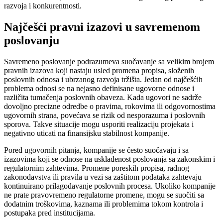
razvoja i konkurentnosti.
Najčešći pravni izazovi u savremenom
poslovanju
Savremeno poslovanje podrazumeva suočavanje sa velikim brojem
pravnih izazova koji nastaju usled promena propisa, složenih
poslovnih odnosa i ubrzanog razvoja tržišta. Jedan od najčešćih
problema odnosi se na nejasno definisane ugovorne odnose i
različita tumačenja poslovnih obaveza. Kada ugovori ne sadrže
dovoljno precizne odredbe o pravima, rokovima ili odgovornostima
ugovornih strana, povećava se rizik od nesporazuma i poslovnih
sporova. Takve situacije mogu usporiti realizaciju projekata i
negativno uticati na finansijsku stabilnost kompanije.
Pored ugovornih pitanja, kompanije se često suočavaju i sa
izazovima koji se odnose na usklađenost poslovanja sa zakonskim i
regulatornim zahtevima. Promene poreskih propisa, radnog
zakonodavstva ili pravila u vezi sa zaštitom podataka zahtevaju
kontinuirano prilagođavanje poslovnih procesa. Ukoliko kompanije
ne prate pravovremeno regulatorne promene, mogu se suočiti sa
dodatnim troškovima, kaznama ili problemima tokom kontrola i
postupaka pred institucijama.