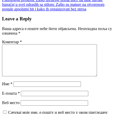
Кретање
Post:
Next
Ispraćaj u svet odraslih sa stilom: Zašto su mature na otvorenom
чланка
Post:
postale apsolutni hit i kako ih organizovati bez stresa
Leave a Reply
Ваша адреса е-поште неће бити објављена.
Неопходна поља су
означена
*
Коментар
*
Име
*
Е-пошта
*
Веб место
Сачувај моје име, е-пошту и веб место у овом прегледачу