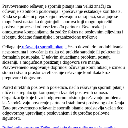
Pravovremeno rešavanje spornih pitanja ima veliki značaj za
očuvanje stabilnosti poslovanja i sprečavanje eskalacije konflikata.
Kada se problemi prepoznaju i rešavaju u ranoj fazi, smanjuje se
mogućnost nastanka dugotrajnih sporova koji mogu opteretiti
poslovne procese i odnose između partnera. Brza reakcija
omogućava kompanijama da zadrže fokus na poslovnim ciljevima i
izbegnu dodatne finansijske i organizacione troškove.
Odlaganje
rešavanja spornih pitanja
često dovodi do produbljivanja
nesporazuma i povećanja rizika od prekida saradnje ili pokretanja
formalnih postupaka. U takvim situacijama problemi postaju
složeniji, a mogućnost postizanja dogovora sve manja.
Pravovremeno reagovanje doprinosi očuvanju komunikacije između
strana i stvara prostor za efikasnije rešavanje konflikata kroz
pregovore i dogovore.
Pored direktnih poslovnih posledica, način rešavanja spornih pitanja
utiče i na reputaciju kompanije i kvalitet poslovnih odnosa.
Organizacije koje brzo i odgovorno pristupaju rešavanju problema
lakše održavaju poverenje partnera i stabilnost poslovnog okruženja.
Zato pravovremeno rešavanje spornih pitanja predstavlja važan deo
odgovornog upravljanja poslovanjem i dugoročne poslovne
sigurnosti.
Previous
Psihologija prostora: Zašto uređenje doma utiče na naše navike