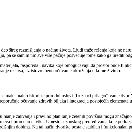
e deo šireg razmišljanja o načinu života. Ljudi traže rešenja koja ne na
iju, pa se samim tim sve više pažnje posvećuje tome kako ga urediti o
aterijala, rasporeda i navika koje omogućavaju da prostor bude funkcion
a manje resursa, uz istovremeno očuvanje okruženja u kome živimo.
e maksimalno iskoriste prirodni uslovi. To znači prilagođavanje dvorišta 
poručuje očuvanje zdravih biljaka i integracija postojećih elemenata u 
aju manje zalivanja i pravilno planiranje zelenih površina mogu značaj
razumeva i promenu navika. Umesto sezonskog preuređivanja koje podraz
dišnjim dobima. Na taj način dvorište postaje stabilan i funkcionalan p