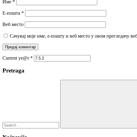
Име
*
Е-пошта
*
Веб место
Сачувај моје име, е-пошту и веб место у овом прегледачу ве
Current ye@r
*
Pretraga
Search
for:
Search