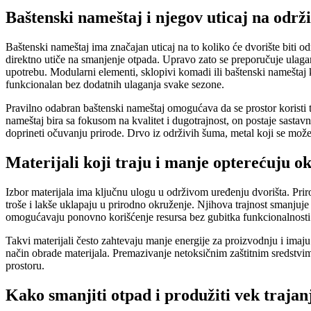
Baštenski nameštaj i njegov uticaj na održ
Baštenski nameštaj ima značajan uticaj na to koliko će dvorište biti 
direktno utiče na smanjenje otpada. Upravo zato se preporučuje ulagan
upotrebu. Modularni elementi, sklopivi komadi ili baštenski nameštaj k
funkcionalan bez dodatnih ulaganja svake sezone.
Pravilno odabran baštenski nameštaj omogućava da se prostor korist
nameštaj bira sa fokusom na kvalitet i dugotrajnost, on postaje sastav
doprineti očuvanju prirode. Drvo iz održivih šuma, metal koji se može
Materijali koji traju i manje opterećuju o
Izbor materijala ima ključnu ulogu u održivom uređenju dvorišta. Priro
troše i lakše uklapaju u prirodno okruženje. Njihova trajnost smanjuje
omogućavaju ponovno korišćenje resursa bez gubitka funkcionalnost
Takvi materijali često zahtevaju manje energije za proizvodnju i imaju
način obrade materijala. Premazivanje netoksičnim zaštitnim sredstvi
prostoru.
Kako smanjiti otpad i produžiti vek trajanj