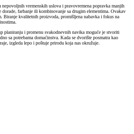
kom nepovoljnih vremenskih uslova i pravovremena popravka manjih
ne dorade, farbanje ili kombinovanje sa drugim elementima. Ovakav
. Biranje kvalitetnih proizvoda, promišljena nabavka i fokus na
dnostima.
stup planiranju i promenu svakodnevnih navika moguće je stvoriti
zajedno sa potrebama domaćinstva. Kada se dvorište posmatra kao
aje, izgleda lepo i poštuje prirodu koja nas okružuje.