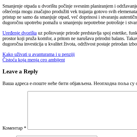
Smanjenje otpada u dvorištu počinje svesnim planiranjem i održavan
oštećenja mogu značajno produžiti vek trajanja gotovo svih elemenat
pristup ne samo da smanjuje otpad, već doprinosi i stvaranju autentič
dugoročnu upotrebu pomažu u smanjenju nepotrebne potrošnje i stvara
Uređenje dvorišta
uz poštovanje prirode predstavlja spoj estetike, fu
prostor koji pruža komfor, a pritom ne narušava prirodni balans. Taka
dugoročna investicija u kvalitet života, održivost postaje prirodan iz
Кретање
Previous
Kako uživati u avanturama i u penziji
Post:
Next
Čistoća koja menja ceo ambijent
чланка
Post:
Leave a Reply
Ваша адреса е-поште неће бити објављена.
Неопходна поља су 
Коментар
*