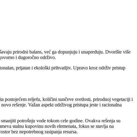
rušavaju prirodni balans, već ga dopunjuju i unapređuju. Dvorište više
dgovorno i dugoročno održivo.
alan, prijatan i ekološki prihvatljiv. Upravo kroz održiv pristup
postojećem reljefu, količini sunčeve svetlosti, prirodnoj vegetaciji i
novo rešenje. Važan aspekt održivog pristupa jeste i racionalna
no smanjiti potrošnju vode tokom cele godine. Ovakva rešenja su
umeva stalnu kupovinu novih elemenata, fokus se stavlja na
rostor bez nepotrebnog rasipanja resursa.