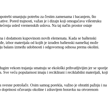
oj upotrebi smanjuju potrebu za čestim zamenama i bacanjem, što
ative. Pored trajnosti, važan je i dizajn koji omogućava višestruku
tećenja usled vremenskih uslova. Na taj način prostor ostaje
nama i dodatnom kupovinom novih elemenata. Kada se baštenski
đe, izbor materijala od kojih je izrađen baštenski nameštaj može
ljaju balans između udobnosti i odgovornog odnosa prema okolini.
ugim vekom trajanja smatraju se ekološki prihvatljivijim jer se sporije
ve veću popularnost imaju i reciklirani i reciklabilni materijali, koji
za svesne potrošače. Osim samog porekla, važno je obratiti pažnju i na
tno doprinosi očuvanju okoline i zdravijem boravku na otvorenom