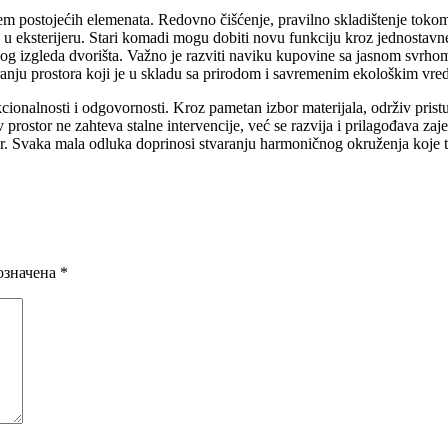
jem postojećih elemenata. Redovno čišćenje, pravilno skladištenje to
a u eksterijeru. Stari komadi mogu dobiti novu funkciju kroz jednostav
nog izgleda dvorišta. Važno je razviti naviku kupovine sa jasnom svrhom
nju prostora koji je u skladu sa prirodom i savremenim ekološkim vre
nkcionalnosti i odgovornosti. Kroz pametan izbor materijala, održiv pri
v prostor ne zahteva stalne intervencije, već se razvija i prilagođava 
bor. Svaka mala odluka doprinosi stvaranju harmoničnog okruženja koje tr
означена
*