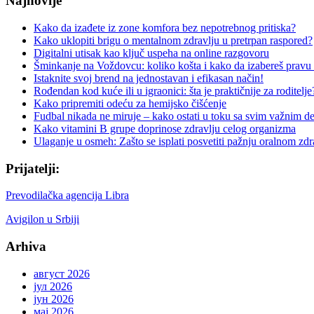
Najnovije
Kako da izađete iz zone komfora bez nepotrebnog pritiska?
Kako uklopiti brigu o mentalnom zdravlju u pretrpan raspored?
Digitalni utisak kao ključ uspeha na online razgovoru
Šminkanje na Voždovcu: koliko košta i kako da izabereš pravu
Istaknite svoj brend na jednostavan i efikasan način!
Rođendan kod kuće ili u igraonici: šta je praktičnije za roditelje
Kako pripremiti odeću za hemijsko čišćenje
Fudbal nikada ne miruje – kako ostati u toku sa svim važnim d
Kako vitamini B grupe doprinose zdravlju celog organizma
Ulaganje u osmeh: Zašto se isplati posvetiti pažnju oralnom zdr
Prijatelji:
Prevodilačka agencija Libra
Avigilon u Srbiji
Arhiva
август 2026
јул 2026
јун 2026
мај 2026