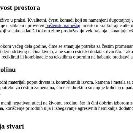
ivost prostora
održivo u praksi. Kvalitetni, čvrsti komadi koji su namenjeni dugotrajn
je u stabilan i proveren
baštenski nameštaj
umesto u kratkotrajne altern
oji se lako skladišti tokom zime produžavaju vek trajanja i smanjuju oš
i tokom većeg dela godine, čime se smanjuje potreba za čestim prome
ni deo održivog načina života, a ne samo estetski dodatak dvorištu. Tako
 reciklirati ili kombinacije sa tekstilima otpornim na habanje predstav
kolinu
dni materijali poput drveta iz kontrolisanih izvora, kamena i metala sa d
 potrebu za čestim zamenama, čime se direktno smanjuje količina otpada. S
i.
 manji negativan uticaj na životnu sredinu, što ih čini dobrim izborom 
ma, korišćenje prirodnih ulja i izbegavanje agresivnih hemikalija doda
a stvari