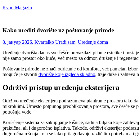
Skip
Kvart Magazin
to
content
Na
click
Kako urediti dvorište uz poštovanje prirode
od
vas!
8. јануар 2026.
Kvartalko
Uradi sam
,
Uređenje doma
Uređenje dvorišta danas sve češće prevazilazi pitanje estetike i postaj
nije samo prostor oko kuće, već mesto za odmor, druženje i regenerac
Poštovanje prirode ne znači odricanje od komfora, već pametan izbor m
moguće je stvoriti
dvorište koje izgleda skladno
, traje duže i zahtev
Održivi pristup uređenju eksterijera
Održivo uređenje eksterijera podrazumeva planiranje prostora tako da s
mikroklimi. Umesto potpunog preoblikovanja prostora, sve češće se pre
potrošnja vode.
Korišćenje sistema za sakupljanje kišnice, sadnja biljaka koje zahtev
praktična, ali i dugoročno isplativa. Takođe, održivi eksterijer pod
dugoročna rešenja koja se lako prilagođavaju različitim potrebama i go