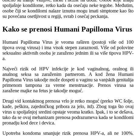
spoljašnje kondilome, retko kada da osećaju neke tegobe. Međutim,
osobe čiji se kondilomi nalaze iznutra mogu imati simptome kao što
su povećana osetljivost u regiji, svrab i osećaj peckanja.
Kako se prenosi Humani Papilloma Virus
Humani Papilloma Virus je veoma raširen (postoji više od 100
tipova ovog virusa) i ima visok stepen zaraznosti. Više od polovine
seksualno aktivnih osoba je zaraženo jednim ili sa više tipova HPV-
a.
Najveći rizik od HPV infekcije je kod vaginalnog, oralnog ili
analnog seksa sa zaraženim partnerom. A kod žena Humani
Papilloma Virus takodje može dospeti u vaginu sa vanjskih genitalija
primenom tampona za vreme menstruacije. Prenos virusa sa
zaražene majke na fetus je takodje moguć.
Drugi vid kontaktnog prenosa vrlo je retko moguć (preko WC šolje,
kade, peškira, zajedničkog pribora za jelo, itd). Zbog toga što ovaj
virus u spoljašnjoj sredini opstaje veoma kratko. Ipak, i to se dešava,
tako da se ovaj mehanizam prenosa podrazumeva kada se kondilomi
pronadju kod dece i devica.
Upotreba kondoma smanjuje rizik prenosa HPV-a, ali ne 100%.