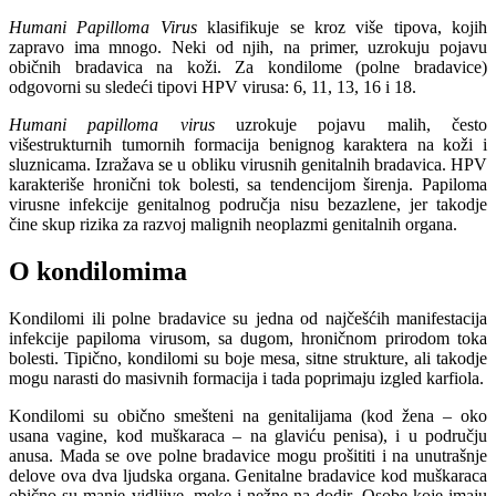
Humani Papilloma Virus
klasifikuje se kroz više tipova, kojih
zapravo ima mnogo. Neki od njih, na primer, uzrokuju pojavu
običnih bradavica na koži. Za kondilome (polne bradavice)
odgovorni su sledeći tipovi HPV virusa: 6, 11, 13, 16 i 18.
Humani papilloma virus
uzrokuje pojavu malih, često
višestrukturnih tumornih formacija benignog karaktera na koži i
sluznicama. Izražava se u obliku virusnih genitalnih bradavica. HPV
karakteriše hronični tok bolesti, sa tendencijom širenja. Papiloma
virusne infekcije genitalnog područja nisu bezazlene, jer takodje
čine skup rizika za razvoj malignih neoplazmi genitalnih organa.
O kondilomima
Kondilomi ili polne bradavice su jedna od najčešćih manifestacija
infekcije papiloma virusom, sa dugom, hroničnom prirodom toka
bolesti. Tipično, kondilomi su boje mesa, sitne strukture, ali takodje
mogu narasti do masivnih formacija i tada poprimaju izgled karfiola.
Kondilomi su obično smešteni na genitalijama (kod žena – oko
usana vagine, kod muškaraca – na glaviću penisa), i u području
anusa. Mada se ove polne bradavice mogu prošititi i na unutrašnje
delove ova dva ljudska organa. Genitalne bradavice kod muškaraca
obično su manje vidljive, meke i nežne na dodir. Osobe koje imaju