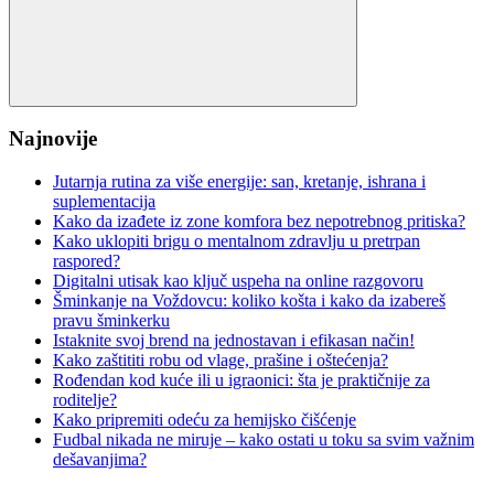
Search
Najnovije
Jutarnja rutina za više energije: san, kretanje, ishrana i
suplementacija
Kako da izađete iz zone komfora bez nepotrebnog pritiska?
Kako uklopiti brigu o mentalnom zdravlju u pretrpan
raspored?
Digitalni utisak kao ključ uspeha na online razgovoru
Šminkanje na Voždovcu: koliko košta i kako da izabereš
pravu šminkerku
Istaknite svoj brend na jednostavan i efikasan način!
Kako zaštititi robu od vlage, prašine i oštećenja?
Rođendan kod kuće ili u igraonici: šta je praktičnije za
roditelje?
Kako pripremiti odeću za hemijsko čišćenje
Fudbal nikada ne miruje – kako ostati u toku sa svim važnim
dešavanjima?