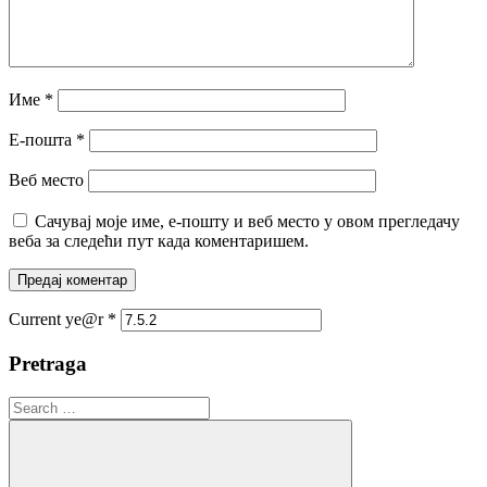
Име
*
Е-пошта
*
Веб место
Сачувај моје име, е-пошту и веб место у овом прегледачу
веба за следећи пут када коментаришем.
Current ye@r
*
Pretraga
Search
for: