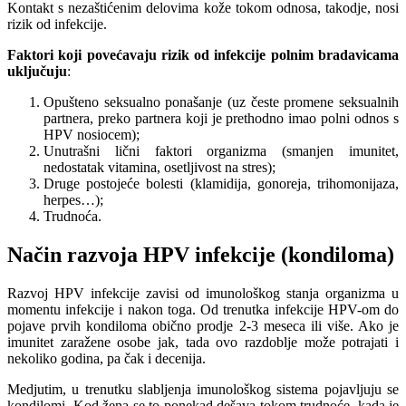
Kontakt s nezaštićenim delovima kože tokom odnosa, takodje, nosi
rizik od infekcije.
Faktori koji povećavaju rizik od infekcije polnim bradavicama
uključuju
:
Opušteno seksualno ponašanje (uz česte promene seksualnih
partnera, preko partnera koji je prethodno imao polni odnos s
HPV nosiocem);
Unutrašni lični faktori organizma (smanjen imunitet,
nedostatak vitamina, osetljivost na stres);
Druge postojeće bolesti (klamidija, gonoreja, trihomonijaza,
herpes…);
Trudnoća.
Način razvoja HPV infekcije (kondiloma)
Razvoj HPV infekcije zavisi od imunološkog stanja organizma u
momentu infekcije i nakon toga. Od trenutka infekcije HPV-om do
pojave prvih kondiloma obično prodje 2-3 meseca ili više. Ako je
imunitet zaražene osobe jak, tada ovo razdoblje može potrajati i
nekoliko godina, pa čak i decenija.
Medjutim, u trenutku slabljenja imunološkog sistema pojavljuju se
kondilomi. Kod žena se to ponekad dešava tokom trudnoće, kada je