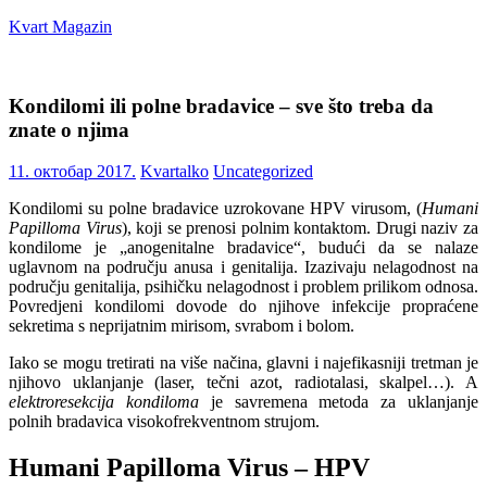
Skip
Kvart Magazin
to
content
Na
click
Kondilomi ili polne bradavice – sve što treba da
od
znate o njima
vas!
11. октобар 2017.
Kvartalko
Uncategorized
Kondilomi su polne bradavice uzrokovane HPV virusom, (
Humani
Papilloma Virus
), koji se prenosi polnim kontaktom. Drugi naziv za
kondilome je „anogenitalne bradavice“, budući da se nalaze
uglavnom na području anusa i genitalija. Izazivaju nelagodnost na
području genitalija, psihičku nelagodnost i problem prilikom odnosa.
Povredjeni kondilomi dovode do njihove infekcije propraćene
sekretima s neprijatnim mirisom, svrabom i bolom.
Iako se mogu tretirati na više načina, glavni i najefikasniji tretman je
njihovo uklanjanje (laser, tečni azot, radiotalasi, skalpel…). A
elektroresekcija kondiloma
je savremena metoda za uklanjanje
polnih bradavica visokofrekventnom strujom.
Humani Papilloma Virus – HPV