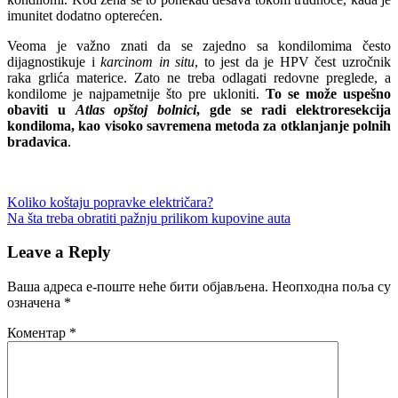
imunitet dodatno opterećen.
Veoma je važno znati da se zajedno sa kondilomima često
dijagnostikuje i
karcinom in situ
, to jest da je HPV čest uzročnik
raka grlića materice. Zato ne treba odlagati redovne preglede, a
kondilome je najpametnije što pre ukloniti.
To se može uspešno
obaviti u
Atlas opštoj bolnici
, gde se radi elektroresekcija
kondiloma, kao visoko savremena metoda za otklanjanje polnih
bradavica
.
Кретање
Previous
Koliko koštaju popravke električara?
Post:
Next
Na šta treba obratiti pažnju prilikom kupovine auta
чланка
Post:
Leave a Reply
Ваша адреса е-поште неће бити објављена.
Неопходна поља су
означена
*
Коментар
*