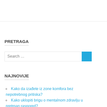
PRETRAGA
Search
SEARCH
for:
NAJNOVIJE
Kako da izađete iz zone komfora bez
nepotrebnog pritiska?
Kako uklopiti brigu o mentalnom zdravlju u
pretrpan raspored?