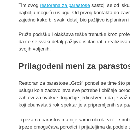
Tim ovog
restorana za parastose
sastoji se od isku
najbolju moguću uslugu. Od prvog kontakta do zavr
zajedno kako bi svaki detalj bio pažljivo isplaniran i
Pruža podršku i olakšava teške trenutke kroz profes
da će se svaki detalj pažljivo isplanirati i realizo
svojih voljenih.
Prilagođeni meni za parastos
Restoran za parastose „Groš“ ponosi se time što pr
uslugu koja zadovoljava sve potrebe i običaje poro
zahtevi za ovakve događaje jedinstveni i da je važno
koji obuhvata širok spektar jela pripremljenih sa paž
Trpeza na parastosima nije samo obrok, već i simbo
trpeze omogućava porodici i prijateljima da podele 