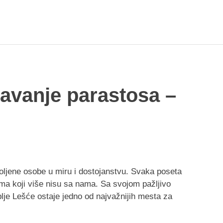
avanje parastosa –
oljene osobe u miru i dostojanstvu. Svaka poseta
ma koji više nisu sa nama. Sa svojom pažljivo
lje Lešće ostaje jedno od najvažnijih mesta za