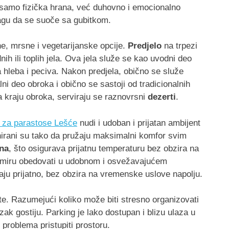
 samo fizička hrana, već duhovno i emocionalno
nagu da se suoče sa gubitkom.
ne, mrsne i vegetarijanske opcije.
Predjelo
na trpezi
h ili toplih jela. Ova jela služe se kao uvodni deo
 hleba i peciva. Nakon predjela, obično se služe
ni deo obroka i obično se sastoji od tradicionalnih
 kraju obroka, serviraju se raznovrsni
dezerti
.
n za parastose Lešće
nudi i udoban i prijatan ambijent
jnirani su tako da pružaju maksimalni komfor svim
ana
, što osigurava prijatnu temperaturu bez obzira na
u u miru obedovati u udobnom i osvežavajućem
ju prijatno, bez obzira na vremenske uslove napolju.
e. Razumejući koliko može biti stresno organizovati
zak gostiju. Parking je lako dostupan i blizu ulaza u
problema pristupiti prostoru.