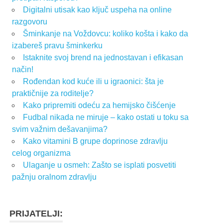
Digitalni utisak kao ključ uspeha na online
razgovoru
Šminkanje na Voždovcu: koliko košta i kako da
izabereš pravu šminkerku
Istaknite svoj brend na jednostavan i efikasan
način!
Rođendan kod kuće ili u igraonici: šta je
praktičnije za roditelje?
Kako pripremiti odeću za hemijsko čišćenje
Fudbal nikada ne miruje – kako ostati u toku sa
svim važnim dešavanjima?
Kako vitamini B grupe doprinose zdravlju
celog organizma
Ulaganje u osmeh: Zašto se isplati posvetiti
pažnju oralnom zdravlju
PRIJATELJI: