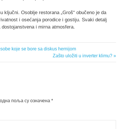
su ključni. Osoblje restorana „Groš“ obučeno je da
ivatnost i osećanja porodice i gostiju. Svaki detalj
la dostojanstvena i mirna atmosfera.
sobe koje se bore sa diskus hernijom
Next
Zašto uložiti u inverter klimu?
Post:
одна поља су означена
*