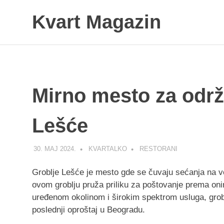
Skip
Kvart Magazin
to
content
Na
click
od
vas!
Mirno mesto za održ
Lešće
30. МАЈ 2024.
KVARTALKO
RESTORANI
Groblje Lešće je mesto gde se čuvaju sećanja na v
ovom groblju pruža priliku za poštovanje prema oni
uređenom okolinom i širokim spektrom usluga, grob
poslednji oproštaj u Beogradu.