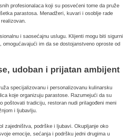
snih profesionalaca koji su posvećeni tome da pruže
šetka parastosa. Menadžeri, kuvari i osoblje rade
 realizovan.
ionalnu i saosećajnu uslugu. Klijenti mogu biti sigurni
vati, omogućavajući im da se dostojanstveno oproste od
e, udoban i prijatan ambijent
uža specijalizovanu i personalizovanu kulinarsku
dica koje organizuju parastose. Razumejući da su
 poštovati tradiciju, restoran nudi prilagođeni meni
njom i ljubavlju.
l zajedništva, podrške i ljubavi. Okupljanje oko
svoje emocije, sećanja i podršku jedni drugima u