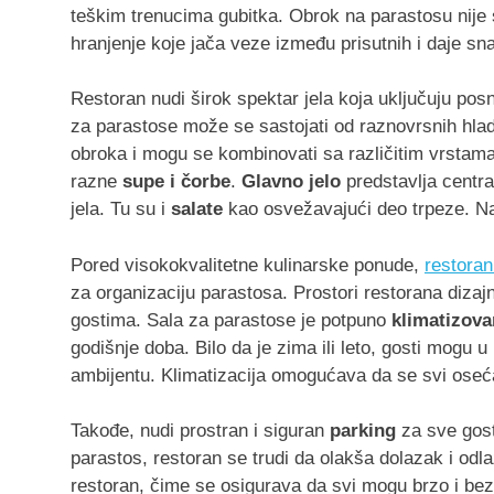
teškim trenucima gubitka. Obrok na parastosu nije
hranjenje koje jača veze između prisutnih i daje s
Restoran nudi širok spektar jela koja uključuju pos
za parastose može se sastojati od raznovrsnih hladni
obroka i mogu se kombinovati sa različitim vrstama
razne
supe i čorbe
.
Glavno jelo
predstavlja central
jela. Tu su i
salate
kao osvežavajući deo trpeze. Na
Pored visokokvalitetne kulinarske ponude,
restora
za organizaciju parastosa. Prostori restorana diza
gostima. Sala za parastose je potpuno
klimatizov
godišnje doba. Bilo da je zima ili leto, gosti mog
ambijentu. Klimatizacija omogućava da se svi oseća
Takođe, nudi prostran i siguran
parking
za sve gost
parastos, restoran se trudi da olakša dolazak i odla
restoran, čime se osigurava da svi mogu brzo i bez 