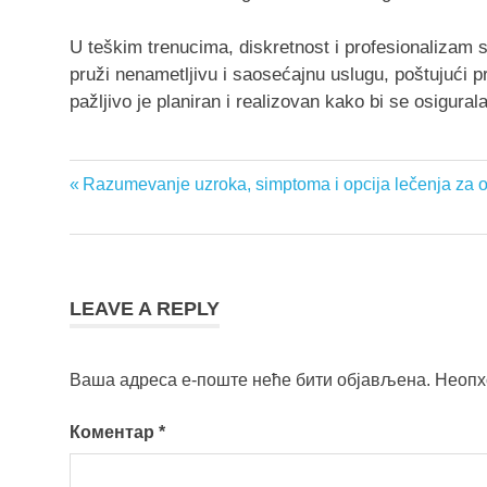
U teškim trenucima, diskretnost i profesionalizam 
pruži nenametljivu i saosećajnu uslugu, poštujući pr
pažljivo je planiran i realizovan kako bi se osigura
restoran
Previous
Razumevanje uzroka, simptoma i opcija lečenja za o
Кретање
za
Post:
parastose
чланка
restoran
za
parastose
LEAVE A REPLY
lešće
Ваша адреса е-поште неће бити објављена.
Неопх
Коментар
*