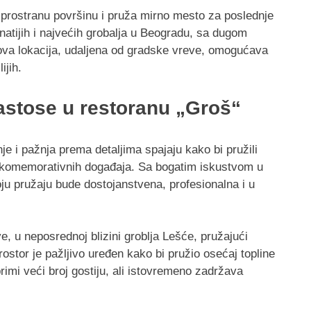
 prostranu površinu i pruža mirno mesto za poslednje
atijih i najvećih grobalja u Beogradu, sa dugom
gova lokacija, udaljena od gradske vreve, omogućava
ijih.
astose u restoranu „Groš“
je i pažnja prema detaljima spajaju kako bi pružili
h komemorativnih događaja. Sa bogatim iskustvom u
ju pružaju bude dostojanstvena, profesionalna i u
e, u neposrednoj blizini groblja Lešće, pružajući
ostor je pažljivo uređen kako bi pružio osećaj topline
rimi veći broj gostiju, ali istovremeno zadržava
.