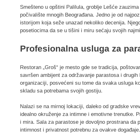
Smešteno u opštini Palilula, groblje Lešće zauzima
počivalište mnogih Beograđana. Jedno je od najpozn
istorijom koja seže unazad nekoliko decenija. Nje
posetiocima da se u tišini i miru sećaju svojih najmil
Profesionalna usluga za par
Restoran „Groš“ je mesto gde se tradicija, poštovan
savršen ambijent za održavanje parastosa i drugi
organizaciji, posvećeni su tome da svaka usluga ko
skladu sa potrebama svojih gostiju.
Nalazi se na mirnoj lokaciji, daleko od gradske vrev
idealno okruženje za intimne i emotivne trenutke. Pr
i mira. Sala za parastose je dovoljno prostrana da p
intimnost i privatnost potrebnu za ovakve događaje