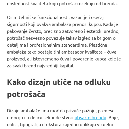
doslednost kvaliteta koju potrošači očekuju od brenda.
Osim tehničke funkcionalnosti, važan je i osećaj
sigurnosti koji ovakva ambalaža prenosi kupcu. Kada je
pakovanje čvrsto, precizno zatvoreno i estetski uredno,
potrošač nesvesno povezuje takav izgled sa brigom o
detaljima i profesionalnim standardima. Plastična
ambalaža tako postaje tihi ambasador kvaliteta – čuva
proizvod, ali istovremeno čuva i poverenje kupca koje je
za svaki brend najvredniji kapital.
Kako dizajn utiče na odluku
potrošača
Dizajn ambalaže ima moć da privuče pažnju, prenese
emociju i u deliću sekunde stvori
utisak o brendu
. Boje,
oblici, tipografija i tekstura zajedno oblikuju vizuelni