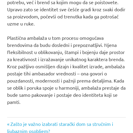
potrebu, već i brend sa kojim mogu da se poistovete.
Upravo zato se identitet sve češće gradi kroz svaki dodir
sa proizvodom, počevši od trenutka kada ga potrošač
uzme u ruke.
Plastična ambalaža u tom procesu omogućava
brendovima da budu dosledni i prepoznatljivi. Njena
fleksibilnost u oblikovanju, štampi i bojenju daje prostor
za kreativnost i izražavanje unikatnog karaktera brenda.
Kroz pažljivo osmišljen dizajn i kvalitet izrade, ambalaža
postaje tihi ambasador vrednosti – ona govori o
pouzdanosti, modernosti i pažnji prema detaljima. Kada
se oblik i poruka spoje u harmoniji, ambalaža prestaje da
bude samo pakovanje i postaje deo identiteta koji se
pamti.
Previous
Кретање
Zašto je važno izabrati starački dom sa stručnim i
Post:
ljubaznim osobljem?