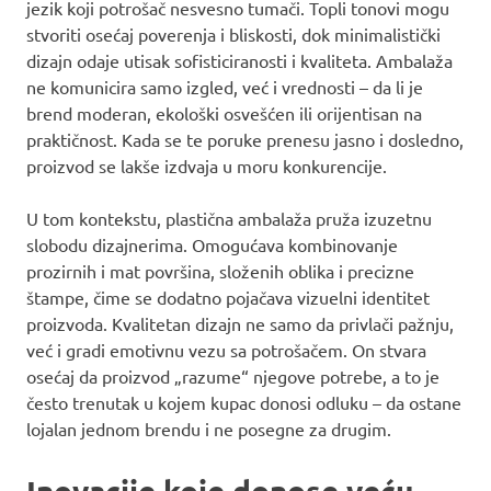
jezik koji potrošač nesvesno tumači. Topli tonovi mogu
stvoriti osećaj poverenja i bliskosti, dok minimalistički
dizajn odaje utisak sofisticiranosti i kvaliteta. Ambalaža
ne komunicira samo izgled, već i vrednosti – da li je
brend moderan, ekološki osvešćen ili orijentisan na
praktičnost. Kada se te poruke prenesu jasno i dosledno,
proizvod se lakše izdvaja u moru konkurencije.
U tom kontekstu, plastična ambalaža pruža izuzetnu
slobodu dizajnerima. Omogućava kombinovanje
prozirnih i mat površina, složenih oblika i precizne
štampe, čime se dodatno pojačava vizuelni identitet
proizvoda. Kvalitetan dizajn ne samo da privlači pažnju,
već i gradi emotivnu vezu sa potrošačem. On stvara
osećaj da proizvod „razume“ njegove potrebe, a to je
često trenutak u kojem kupac donosi odluku – da ostane
lojalan jednom brendu i ne posegne za drugim.
Inovacije koje donose veću