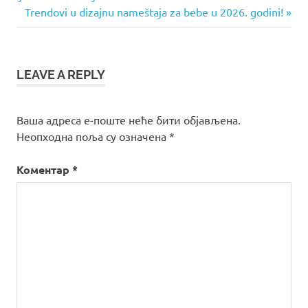
чланка
Next
Trendovi u dizajnu nameštaja za bebe u 2026. godini!
Post:
LEAVE A REPLY
Ваша адреса е-поште неће бити објављена.
Неопходна поља су означена
*
Коментар
*