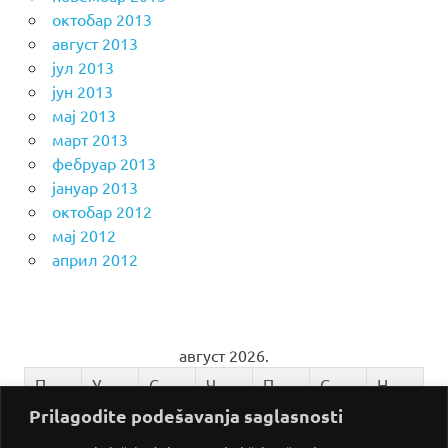
октобар 2013
август 2013
јул 2013
јун 2013
мај 2013
март 2013
фебруар 2013
јануар 2013
октобар 2012
мај 2012
април 2012
август 2026.
П
У
С
Ч
П
С
Н
Prilagodite podešavanja saglasnosti
1
2