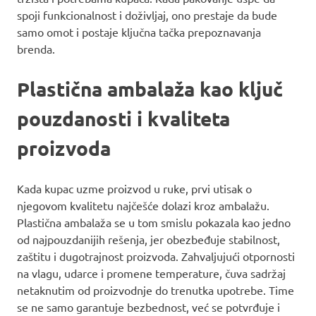
spoji funkcionalnost i doživljaj, ono prestaje da bude
samo omot i postaje ključna tačka prepoznavanja
brenda.
Plastična ambalaža kao ključ
pouzdanosti i kvaliteta
proizvoda
Kada kupac uzme proizvod u ruke, prvi utisak o
njegovom kvalitetu najčešće dolazi kroz ambalažu.
Plastična ambalaža se u tom smislu pokazala kao jedno
od najpouzdanijih rešenja, jer obezbeđuje stabilnost,
zaštitu i dugotrajnost proizvoda. Zahvaljujući otpornosti
na vlagu, udarce i promene temperature, čuva sadržaj
netaknutim od proizvodnje do trenutka upotrebe. Time
se ne samo garantuje bezbednost, već se potvrđuje i