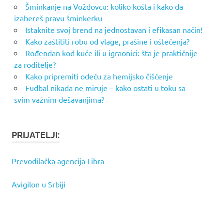
Šminkanje na Voždovcu: koliko košta i kako da
izabereš pravu šminkerku
Istaknite svoj brend na jednostavan i efikasan način!
Kako zaštititi robu od vlage, prašine i oštećenja?
Rođendan kod kuće ili u igraonici: šta je praktičnije
za roditelje?
Kako pripremiti odeću za hemijsko čišćenje
Fudbal nikada ne miruje – kako ostati u toku sa
svim važnim dešavanjima?
PRIJATELJI:
Prevodilačka agencija Libra
Avigilon u Srbiji