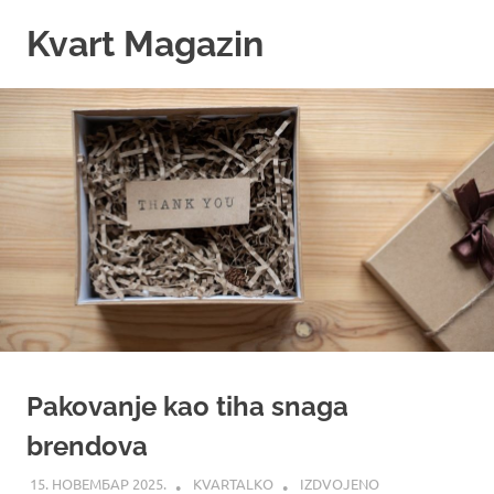
Skip
Kvart Magazin
to
content
Na
click
od
vas!
Pakovanje kao tiha snaga
brendova
15. НОВЕМБАР 2025.
KVARTALKO
IZDVOJENO