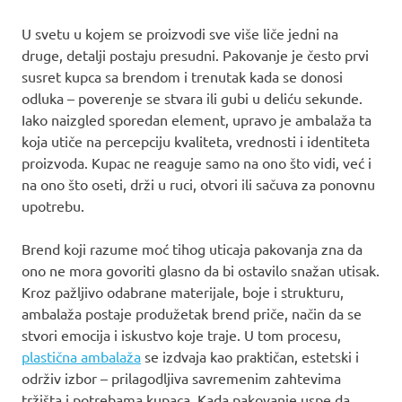
U svetu u kojem se proizvodi sve više liče jedni na
druge, detalji postaju presudni. Pakovanje je često prvi
susret kupca sa brendom i trenutak kada se donosi
odluka – poverenje se stvara ili gubi u deliću sekunde.
Iako naizgled sporedan element, upravo je ambalaža ta
koja utiče na percepciju kvaliteta, vrednosti i identiteta
proizvoda. Kupac ne reaguje samo na ono što vidi, već i
na ono što oseti, drži u ruci, otvori ili sačuva za ponovnu
upotrebu.
Brend koji razume moć tihog uticaja pakovanja zna da
ono ne mora govoriti glasno da bi ostavilo snažan utisak.
Kroz pažljivo odabrane materijale, boje i strukturu,
ambalaža postaje produžetak brend priče, način da se
stvori emocija i iskustvo koje traje. U tom procesu,
plastična ambalaža
se izdvaja kao praktičan, estetski i
održiv izbor – prilagodljiva savremenim zahtevima
tržišta i potrebama kupaca. Kada pakovanje uspe da