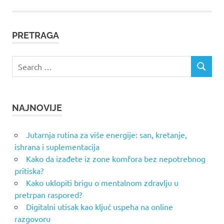
PRETRAGA
Search
SEARCH
for:
NAJNOVIJE
Jutarnja rutina za više energije: san, kretanje,
ishrana i suplementacija
Kako da izađete iz zone komfora bez nepotrebnog
pritiska?
Kako uklopiti brigu o mentalnom zdravlju u
pretrpan raspored?
Digitalni utisak kao ključ uspeha na online
razgovoru