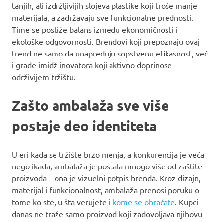
tanjih, ali izdržljivijih slojeva plastike koji troše manje
materijala, a zadržavaju sve funkcionalne prednosti.
Time se postiže balans između ekonomičnosti i
ekološke odgovornosti. Brendovi koji prepoznaju ovaj
trend ne samo da unapređuju sopstvenu efikasnost, već
i grade imidž inovatora koji aktivno doprinose
održivijem tržištu.
Zašto ambalaža sve više
postaje deo identiteta
U eri kada se tržište brzo menja, a konkurencija je veća
nego ikada, ambalaža je postala mnogo više od zaštite
proizvoda – ona je vizuelni potpis brenda. Kroz dizajn,
materijal i funkcionalnost, ambalaža prenosi poruku o
tome ko ste, u šta verujete i
kome se obraćate
. Kupci
danas ne traže samo proizvod koji zadovoljava njihovu