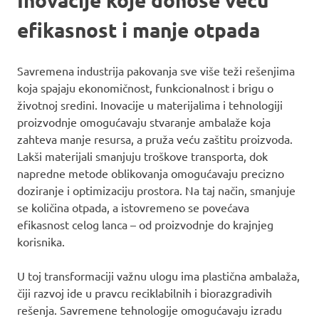
efikasnost i manje otpada
Savremena industrija pakovanja sve više teži rešenjima
koja spajaju ekonomičnost, funkcionalnost i brigu o
životnoj sredini. Inovacije u materijalima i tehnologiji
proizvodnje omogućavaju stvaranje ambalaže koja
zahteva manje resursa, a pruža veću zaštitu proizvoda.
Lakši materijali smanjuju troškove transporta, dok
napredne metode oblikovanja omogućavaju precizno
doziranje i optimizaciju prostora. Na taj način, smanjuje
se količina otpada, a istovremeno se povećava
efikasnost celog lanca – od proizvodnje do krajnjeg
korisnika.
U toj transformaciji važnu ulogu ima plastična ambalaža,
čiji razvoj ide u pravcu reciklabilnih i biorazgradivih
rešenja. Savremene tehnologije omogućavaju izradu