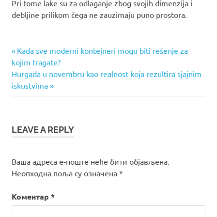
Pri tome lake su za odlaganje zbog svojih dimenzija i
debljine prilikom čega ne zauzimaju puno prostora.
Previous
Кретање
Kada sve moderni kontejneri mogu biti rešenje za
Post:
kojim tragate?
чланка
Next
Hurgada u novembru kao realnost koja rezultira sjajnim
Post:
iskustvima
LEAVE A REPLY
Ваша адреса е-поште неће бити објављена.
Неопходна поља су означена
*
Коментар
*