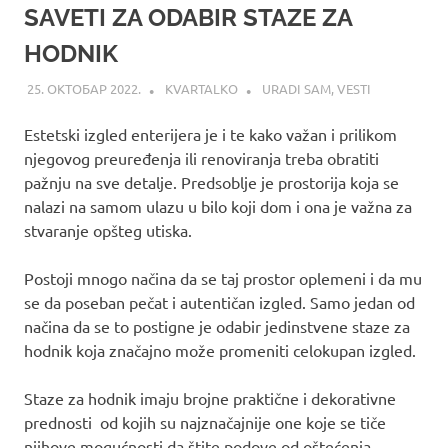
SAVETI ZA ODABIR STAZE ZA
HODNIK
25. ОКТОБАР 2022.
KVARTALKO
URADI SAM
,
VESTI
Estetski izgled enterijera je i te kako važan i prilikom
njegovog preuređenja ili renoviranja treba obratiti
pažnju na sve detalje. Predsoblje je prostorija koja se
nalazi na samom ulazu u bilo koji dom i ona je važna za
stvaranje opšteg utiska.
Postoji mnogo načina da se taj prostor oplemeni i da mu
se da poseban pečat i autentičan izgled. Samo jedan od
načina da se to postigne je odabir jedinstvene staze za
hodnik koja značajno može promeniti celokupan izgled.
Staze za hodnik imaju brojne praktične i dekorativne
prednosti od kojih su najznačajnije one koje se tiče
njihove mogućnosti da štite podove od oštećenja,