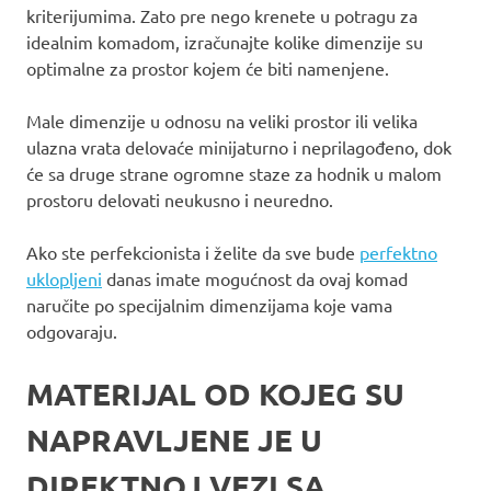
kriterijumima. Zato pre nego krenete u potragu za
idealnim komadom, izračunajte kolike dimenzije su
optimalne za prostor kojem će biti namenjene.
Male dimenzije u odnosu na veliki prostor ili velika
ulazna vrata delovaće minijaturno i neprilagođeno, dok
će sa druge strane ogromne staze za hodnik u malom
prostoru delovati neukusno i neuredno.
Ako ste perfekcionista i želite da sve bude
perfektno
uklopljeni
danas imate mogućnost da ovaj komad
naručite po specijalnim dimenzijama koje vama
odgovaraju.
MATERIJAL OD KOJEG SU
NAPRAVLJENE JE U
DIREKTNOJ VEZI SA