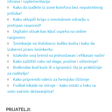
ishrana i suplementacija
Kako da izađete iz zone komfora bez nepotrebnog
pritiska?
Kako uklopiti brigu o mentalnom zdravlju u
pretrpan raspored?
Digitalni utisak kao ključ uspeha na online
razgovoru
Šminkanje na Voždovcu: koliko košta i kako da
izabereš pravu šminkerku
Istaknite svoj brend na jednostavan i efikasan način!
Kako zaštititi robu od vlage, prašine i oštećenja?
Rođendan kod kuće ili u igraonici: šta je praktičnije
za roditelje?
Kako pripremiti odeću za hemijsko čišćenje
Fudbal nikada ne miruje – kako ostati u toku sa
svim važnim dešavanjima?
PRIJATELJI: