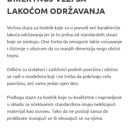
LAKOĆOM ODRŽAVANJA
Većina staza za hodnik koje su u ponudi već karakteriše
lakoća održavanja jer je to jedna od standardnih stvari
koje se očekuju. One treba da omoguće lakše usisavanje
i čišćenje s obzirom da su manjih dimenzija nego obični
tepisi.
Odlični su izolatori i zaštitnici podnih površina i obično
se radi o modelima koji i ne treba da pokrivaju celu
površinu, već samo jedan njen deo.
Podloga staze za hodnik koje su kvalitetne i napravljene
u skladu sa očekivanim standardima imaju neklizajući
materijal kao osnovu. Tako da ne postoji šansa da
proklizate izuvajući se ili obuvajući se na njima.