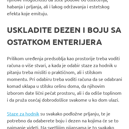
habanja i prljanja, ali i lakog održavanja i estetskog
efekta koje emituju.
USKLADITE DEZEN I BOJU SA
OSTATKOM ENTERIJERA
Prilikom uređenja predsoblja kao prostorije treba voditi
računa o više stvari, a kada je odabir staze za hodnik u
pitanju treba misliti o praktičnom, ali i stilskom
momentu. Pri odabiru treba voditi računa da se odabrani
komad uklapa u stilsku celinu doma, da njihovim
izborom date lični pečat prostoru, ali i da odiše toplinom
i da pruža osećaj dobrodošlice svakome u ko dom ulazi.
Staze za hodnik
su svakako podložne prljanju, te je
potrebno da odaberete boju i dezen na kojima će se to
najmanje videti. Na svetlijim nijansama je to svakako