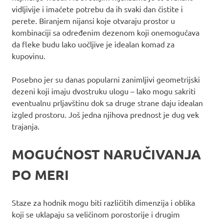
vidljivije i imaćete potrebu da ih svaki dan čistite i
perete. Biranjem nijansi koje otvaraju prostor u
kombinaciji sa određenim dezenom koji onemogućava
da fleke budu lako uočljive je idealan komad za
kupovinu.
Posebno jer su danas popularni zanimljivi geometrijski
dezeni koji imaju dvostruku ulogu – lako mogu sakriti
eventualnu prljavštinu dok sa druge strane daju idealan
izgled prostoru. Još jedna njihova prednost je dug vek
trajanja.
MOGUĆNOST NARUČIVANJA
PO MERI
Staze za hodnik mogu biti različitih dimenzija i oblika
koji se uklapaju sa veličinom porostorije i drugim