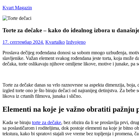
Skip
Kvart Magazin
to
content
Na
click
Torte za dečake – kako do idealnog izbora u današn
od
vas!
17. септембар 2024.
Kvartalko
Izdvojeno
Proslava dečijeg rođendana donosi sa sobom mnogo uzbuđenja, motivac
slavljenike. Važan element svakog rođendana jeste torta, koja može da 
dečaka, torte oslikavaju njihove omiljene likove, motive i junake, pa s
Torte za dečake danas su vrlo raznovrsne sa aspekta dimenzija, boja, d
izgled torte ono je što biraju dečaci od najranijeg detinjstva. Za beb
likova iz crtanih filmova, junaka i slično.
Elementi na koje je važno obratiti pažnju 
Kada se biraju
torte za dečake
, bez obzira da li se proslavlja prvi, dru
sa poslastičarom i roditeljima, dok postoje elementi na koje je bitno ob
tekstura, kako bi spratovi stajali sve vreme bez topljenja i promena, 