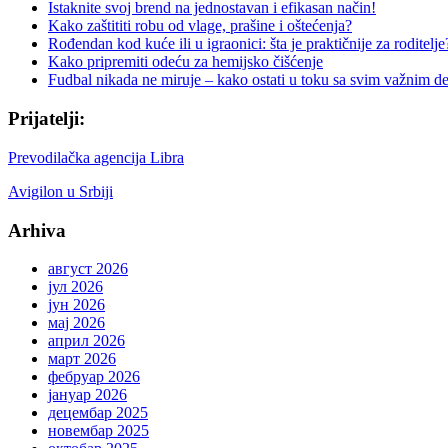
Istaknite svoj brend na jednostavan i efikasan način!
Kako zaštititi robu od vlage, prašine i oštećenja?
Rođendan kod kuće ili u igraonici: šta je praktičnije za roditelje
Kako pripremiti odeću za hemijsko čišćenje
Fudbal nikada ne miruje – kako ostati u toku sa svim važnim d
Prijatelji:
Prevodilačka agencija Libra
Avigilon u Srbiji
Arhiva
август 2026
јул 2026
јун 2026
мај 2026
април 2026
март 2026
фебруар 2026
јануар 2026
децембар 2025
новембар 2025