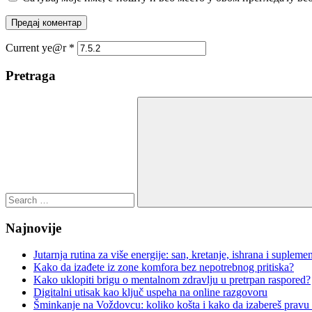
Current ye@r
*
Pretraga
Search
for:
Search
Najnovije
Jutarnja rutina za više energije: san, kretanje, ishrana i suplemen
Kako da izađete iz zone komfora bez nepotrebnog pritiska?
Kako uklopiti brigu o mentalnom zdravlju u pretrpan raspored?
Digitalni utisak kao ključ uspeha na online razgovoru
Šminkanje na Voždovcu: koliko košta i kako da izabereš pravu