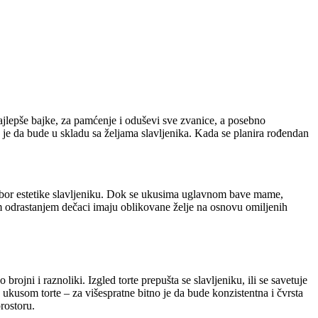
jlepše bajke, za pamćenje i oduševi sve zvanice, a posebno
e je da bude u skladu sa željama slavljenika. Kada se planira rođendan
i izbor estetike slavljeniku. Dok se ukusima uglavnom bave mame,
jem odrastanjem dečaci imaju oblikovane želje na osnovu omiljenih
 brojni i raznoliki. Izgled torte prepušta se slavljeniku, ili se savetuje
ve ukusom torte – za višespratne bitno je da bude konzistentna i čvrsta
rostoru.