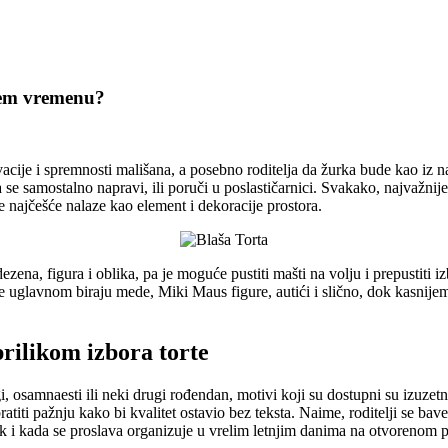
jem vremenu?
ije i spremnosti mališana, a posebno roditelja da žurka bude kao iz na
se samostalno napravi, ili poruči u poslastičarnici. Svakako, najvažnij
e najčešće nalaze kao element i dekoracije prostora.
ezena, figura i oblika, pa je moguće pustiti mašti na volju i prepustit
e se uglavnom biraju mede, Miki Maus figure, autići i slično, dok kasni
prilikom izbora torte
gi, osamnaesti ili neki drugi rođendan, motivi koji su dostupni su izuzetno
ratiti pažnju kako bi kvalitet ostavio bez teksta. Naime, roditelji se ba
čak i kada se proslava organizuje u vrelim letnjim danima na otvorenom p