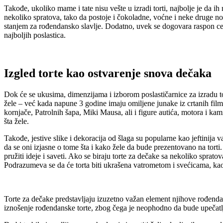
Takođe, ukoliko mame i tate nisu vešte u izradi torti, najbolje je da 
nekoliko spratova, tako da postoje i čokoladne, voćne i neke druge not
stanjem za rođendansko slavlje. Dodatno, uvek se dogovara raspon cena 
najboljih poslastica.
Izgled torte kao ostvarenje snova dečaka
Dok će se ukusima, dimenzijama i izborom poslastičarnice za izradu tor
žele – već kada napune 3 godine imaju omiljene junake iz crtanih fil
kornjače, Patrolnih šapa, Miki Mausa, ali i figure autića, motora i kam
šta žele.
Takođe, jestive slike i dekoracija od šlaga su popularne kao jeftinija 
da se oni izjasne o tome šta i kako žele da bude prezentovano na torti
pružiti ideje i saveti. Ako se biraju torte za dečake sa nekoliko sprat
Podrazumeva se da će torta biti ukrašena vatrometom i svećicama, kao 
Torte za dečake predstavljaju izuzetno važan element njihove rođendan
iznošenje rođendanske torte, zbog čega je neophodno da bude upečatljiv