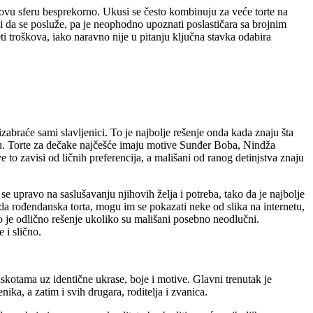
ju ovu sferu besprekorno. Ukusi se često kombinuju za veće torte na
li da se posluže, pa je neophodno upoznati poslastičara sa brojnim
ti troškova, iako naravno nije u pitanju ključna stavka odabira
zabraće sami slavljenici. To je najbolje rešenje onda kada znaju šta
tvu. Torte za dečake najčešće imaju motive Sunđer Boba, Nindža
e to zavisi od ličnih preferencija, a mališani od ranog detinjstva znaju
 se upravo na saslušavanju njihovih želja i potreba, tako da je najbolje
eda rođendanska torta, mogu im se pokazati neke od slika na internetu,
što je odlično rešenje ukoliko su mališani posebno neodlučni.
 i slično.
skotama uz identične ukrase, boje i motive. Glavni trenutak je
ka, a zatim i svih drugara, roditelja i zvanica.