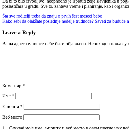
Da bi to bilo izvodljivo, neophodno je ispratiti želje slavljenika u po
poslastičara u gradu. Sve to, zahteva vreme i planiranje, kao i organ
Кретање
Previous
Šta sve roditelji treba da znaju o prvih šest meseci bebe
Post:
Next
Kako sebi da olakšate poslednje nedelje trudnoće? Saveti za buduće
чланка
Post:
Leave a Reply
Ваша адреса е-поште неће бити објављена.
Неопходна поља су 
Коментар
*
Име
*
Е-пошта
*
Веб место
Сачувај моје име, е-пошту и веб место у овом прегледачу ве