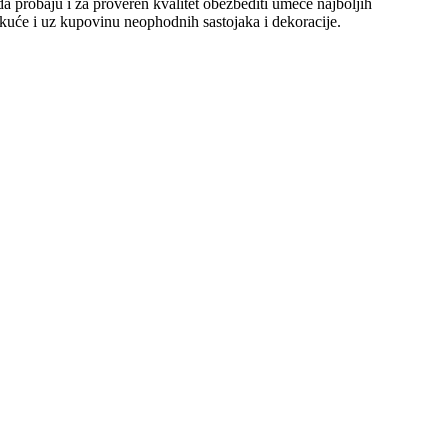
 da probaju i za proveren kvalitet obezbediti umeće najboljih
 kuće i uz kupovinu neophodnih sastojaka i dekoracije.