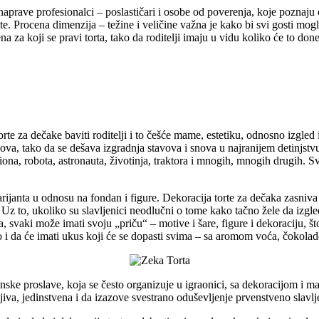
ih naprave profesionalci – poslastičari i osobe od poverenja, koje pozna
e. Procena dimenzija – težine i veličine važna je kako bi svi gosti mog
za koji se pravi torta, tako da roditelji imaju u vidu koliko će to done
te za dečake baviti roditelji i to češće mame, estetiku, odnosno izgled i
mova, tako da se dešava izgradnja stavova i snova u najranijem detinjs
iona, robota, astronauta, životinja, traktora i mnogih, mnogih drugih. Sv
varijanta u odnosu na fondan i figure. Dekoracija torte za dečaka zasniva
. Uz to, ukoliko su slavljenici neodlučni o tome kako tačno žele da izgl
ova, svaki može imati svoju „priču“ – motive i šare, figure i dekoraciju, 
i da će imati ukus koji će se dopasti svima – sa aromom voća, čokolade
ske proslave, koja se često organizuje u igraonici, sa dekoracijom i ma
a, jedinstvena i da izazove svestrano oduševljenje prvenstveno slavljeni