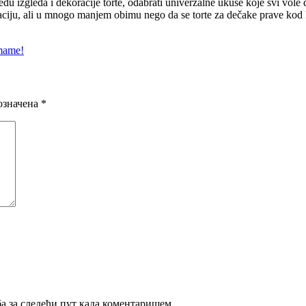
gledu izgleda i dekoracije torte, odabrati univerzalne ukuse koje svi vole
izaciju, ali u mnogo manjem obimu nego da se torte za dečake prave kod
 mame!
означена
*
ба за следећи пут када коментаришем.