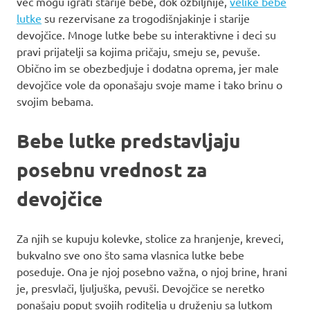
već mogu igrati starije bebe, dok ozbiljnije,
velike bebe
lutke
su rezervisane za trogodišnjakinje i starije
devojčice. Mnoge lutke bebe su interaktivne i deci su
pravi prijatelji sa kojima pričaju, smeju se, pevuše.
Obično im se obezbedjuje i dodatna oprema, jer male
devojčice vole da oponašaju svoje mame i tako brinu o
svojim bebama.
Bebe lutke predstavljaju
posebnu vrednost za
devojčice
Za njih se kupuju kolevke, stolice za hranjenje, kreveci,
bukvalno sve ono što sama vlasnica lutke bebe
poseduje. Ona je njoj posebno važna, o njoj brine, hrani
je, presvlači, ljuljuška, pevuši. Devojčice se neretko
ponašaju poput svojih roditelja u druženju sa lutkom