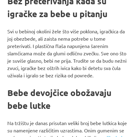
Bez preterivanja kada su
igračke za bebe u pitanju
Svi u bebinoj okolini žele što više poklona, igračkica da
joj obezbede, ali zaista nema potrebe u tome
preterivati. I plastična flaša napunjena šarenim
slamčicama može da glumi odličnu zvečku. Sve ono što
je suviše glasno, bebi ne prija. Trudite se da budu nežni
zvuci, igračke bez oštrih ivica kako bi detetu sva čula
uživala i igralo se bez rizika od povrede.
Bebe devojčice obožavaju
bebe lutke
Na tržištu je danas prisutan veliki broj bebe lutkica koje
su namenjene različitim uzrastima. Onim gumenim se