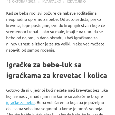
15. ОКТОБАР 2021.
KVARTALKO
IZDVOJENO
Kad se beba rodi svi požure da nabave roditeljima
neophodnu opremu za bebe. Od auto sedišta, preko
kreveca, lepe posteljine, sve do krupnijih stvari koje će
vremenom trebati. Iako su male, imajte na umu da se
bebe od najranijih dana obraduju baš igračkama za
njihov uzrast, a izbor je zaista veliki. Neke već možete
nabaviti od samog rođenja.
Igračke za bebe-luk sa
igračkama za krevetac i kolica
Gotovo da ni u jednoj kući nećete naći krevetac bez luka
koji se nadvija nad njim i na kome su zakačene brojne
igračke za bebe
. Beba voli šarenilo boja pa je poželjno
da i sama soba ima segment u kome je mnoštvo boja.
Ako ste bebin kutak okrečili u jendu boju, to je u redu