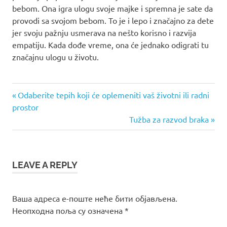
bebom. Ona igra ulogu svoje majke i spremna je sate da
provodi sa svojom bebom. To je i lepo i značajno za dete
jer svoju pažnju usmerava na nešto korisno i razvija
empatiju. Kada dođe vreme, ona će jednako odigrati tu
značajnu ulogu u životu.
Previous
Кретање
Odaberite tepih koji će oplemeniti vaš životni ili radni
Post:
prostor
чланка
Next
Tužba za razvod braka
Post:
LEAVE A REPLY
Ваша адреса е-поште неће бити објављена.
Неопходна поља су означена
*