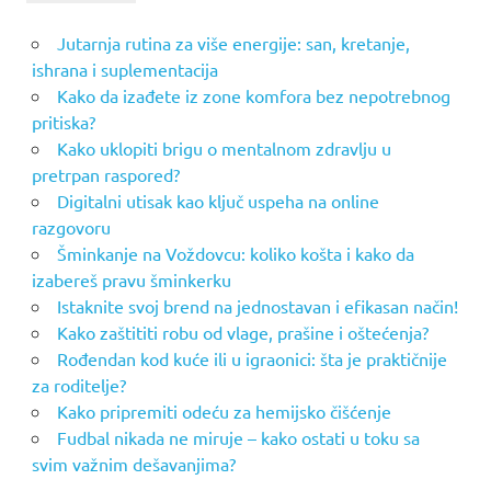
Jutarnja rutina za više energije: san, kretanje,
ishrana i suplementacija
Kako da izađete iz zone komfora bez nepotrebnog
pritiska?
Kako uklopiti brigu o mentalnom zdravlju u
pretrpan raspored?
Digitalni utisak kao ključ uspeha na online
razgovoru
Šminkanje na Voždovcu: koliko košta i kako da
izabereš pravu šminkerku
Istaknite svoj brend na jednostavan i efikasan način!
Kako zaštititi robu od vlage, prašine i oštećenja?
Rođendan kod kuće ili u igraonici: šta je praktičnije
za roditelje?
Kako pripremiti odeću za hemijsko čišćenje
Fudbal nikada ne miruje – kako ostati u toku sa
svim važnim dešavanjima?