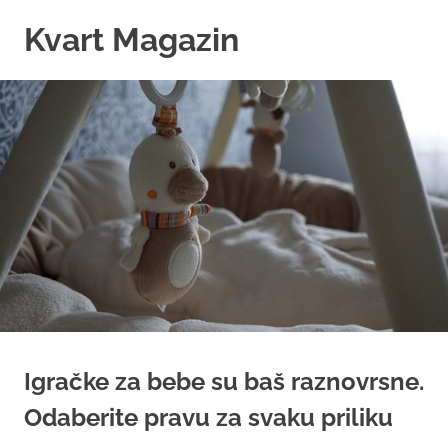
Skip
Kvart Magazin
to
content
Na
click
od
vas!
Igračke za bebe su baš raznovrsne.
Odaberite pravu za svaku priliku