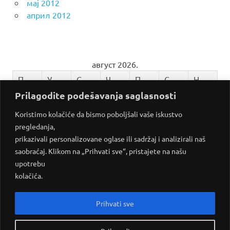
мај 2012
април 2012
август 2026.
П
У
С
Ч
П
С
Н
Prilagodite podešavanja saglasnosti
1
2
3
4
5
6
7
8
9
Koristimo kolačiće da bismo poboljšali vaše iskustvo
pregledanja,
10
11
12
13
14
15
16
prikazivali personalizovane oglase ili sadržaj i analizirali naš
17
18
19
20
21
22
23
saobraćaj. Klikom na „Prihvati sve“, pristajete na našu
upotrebu
24
25
26
27
28
29
30
kolačića.
31
Prihvati sve
« јул