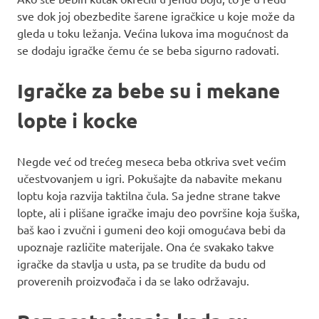
sve dok joj obezbedite šarene igračkice u koje može da
gleda u toku ležanja. Većina lukova ima mogućnost da
se dodaju igračke čemu će se beba sigurno radovati.
Igračke za bebe su i mekane
lopte i kocke
Negde već od trećeg meseca beba otkriva svet većim
učestvovanjem u igri. Pokušajte da nabavite mekanu
loptu koja razvija taktilna čula. Sa jedne strane takve
lopte, ali i plišane igračke imaju deo površine koja šuška,
baš kao i zvučni i gumeni deo koji omogućava bebi da
upoznaje različite materijale. Ona će svakako takve
igračke da stavlja u usta, pa se trudite da budu od
proverenih proizvođača i da se lako održavaju.