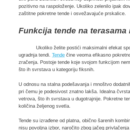
pozitivno na raspoloženje. Ukoliko zelenilo ipak do
zaštitne pokretne tende i osvežavajuće prskalice.
Funkcija tende na terasama 
Ukoliko želite postići maksimalni efekat spoljašn
ugradnja tendi.
Tende
čine veoma efikasno pokretno 
zračenja. Postoje tende koje svojom funkcijom ne
što ih svrstava u kategoriju fiksnih.
U odnosu na stalna podešavanja i mnoštvo dodatni
pri čemu je podesivost znatno lakša. Idealna čvrsta
vetrova, što ih svrstava u dugotrajnije. Pokretne t
količina željenog svetla.
Tende su izrađene od platna, obično šarenih kombinac
nisu povoljna izbor, naročito zbog jačeg privlačenj