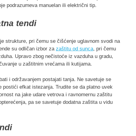
 podrazumeva manuelan ili električni tip.
tna tendi
je strukture, pri čemu se čišćenje uglavnom svodi na
ende su odličan izbor za
zaštitu od sunca
, pri čemu
azduha. Upravo zbog nečistoće iz vazduha u gradu,
čuvanje u zaštitnim vrećama ili kutijama.
ati i održavanjem postajati tanja. Ne savetuje se
 postići efkat istezanja. Trudite se da platno uvek
ornost na jake udare vetrova i ravnomernu zaštitu
opterećenja, pa se savetuje dodatna zaštita u vidu
endi