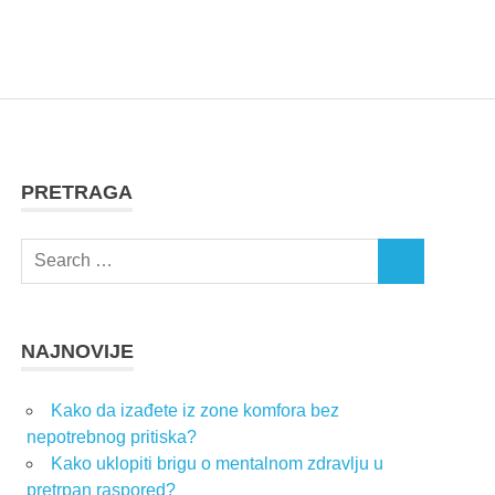
PRETRAGA
Search
SEARCH
for:
NAJNOVIJE
Kako da izađete iz zone komfora bez
nepotrebnog pritiska?
Kako uklopiti brigu o mentalnom zdravlju u
pretrpan raspored?