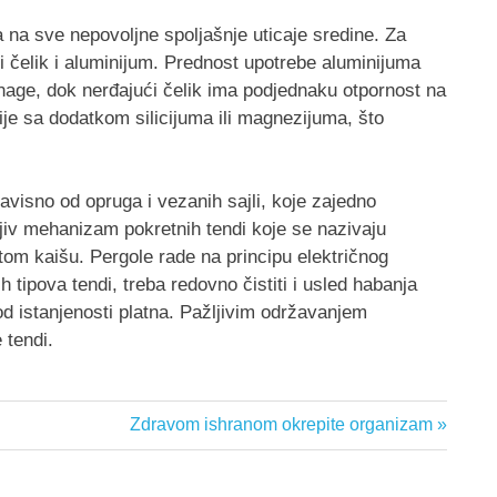
na na sve nepovoljne spoljašnje uticaje sredine. Za
i čelik i aluminijum. Prednost upotrebe aluminijuma
age, dok nerđajući čelik ima podjednaku otpornost na
ije sa dodatkom silicijuma ili magnezijuma, što
visno od opruga i vezanih sajli, koje zajedno
jiv mehanizam pokretnih tendi koje se nazivaju
m kaišu. Pergole rade na principu električnog
h tipova tendi, treba redovno čistiti i usled habanja
d istanjenosti platna. Pažljivim održavanjem
 tendi.
Next
Zdravom ishranom okrepite organizam
Post: