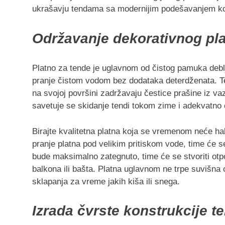
ukrašavju tendama sa modernijim podešavanjem koje
Održavanje dekorativnog pla
Platno za tende je uglavnom od čistog pamuka debl
pranje čistom vodom bez dodataka deterdženata. T
na svojoj površini zadržavaju čestice prašine iz v
savetuje se skidanje tendi tokom zime i adekvatno 
Birajte kvalitetna platna koja se vremenom neće hab
pranje platna pod velikim pritiskom vode, time će se
bude maksimalno zategnuto, time će se stvoriti otp
balkona ili bašta. Platna uglavnom ne trpe suvišna 
sklapanja za vreme jakih kiša ili snega.
Izrada čvrste konstrukcije t