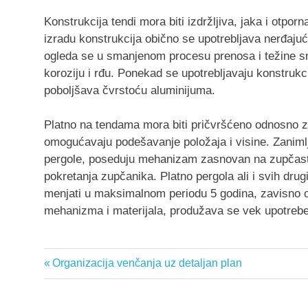
Konstrukcija tendi mora biti izdržljiva, jaka i otpor
izradu konstrukcija obično se upotrebljava nerđajuć
ogleda se u smanjenom procesu prenosa i težine sn
koroziju i rđu. Ponekad se upotrebljavaju konstrukc
poboljšava čvrstoću aluminijuma.
Platno na tendama mora biti pričvršćeno odnosno za
omogućavaju podešavanje položaja i visine. Zaniml
pergole, poseduju mehanizam zasnovan na zupčasto
pokretanja zupčanika. Platno pergola ali i svih drugi
menjati u maksimalnom periodu 5 godina, zavisno o
mehanizma i materijala, produžava se vek upotrebe
Previous
Organizacija venčanja uz detaljan plan
Кретање
Post:
чланка