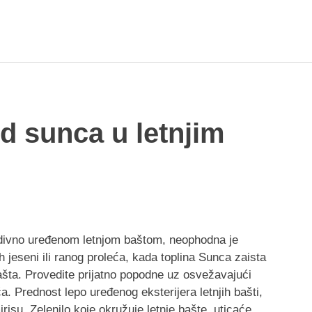
d sunca u letnjim
vno uređenom letnjom baštom, neophodna je
jeseni ili ranog proleća, kada toplina Sunca zaista
bašta. Provedite prijatno popodne uz osvežavajući
a. Prednost lepo uređenog eksterijera letnjih bašti,
irisu. Zelenilo koje okružuje letnje bašte, uticaće