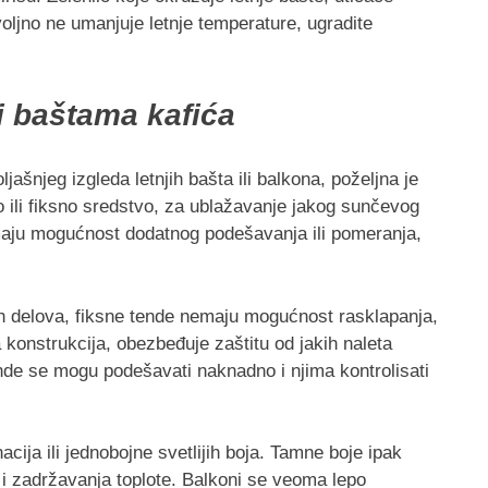
voljno ne umanjuje letnje temperature, ugradite
i baštama kafića
jeg izgleda letnjih bašta ili balkona, poželjna je
ili fiksno sredstvo, za ublažavanje jakog sunčevog
maju mogućnost dodatnog podešavanja ili pomeranja,
h delova, fiksne tende nemaju mogućnost rasklapanja,
 konstrukcija, obezbeđuje zaštitu od jakih naleta
ende se mogu podešavati naknadno i njima kontrolisati
ija ili jednobojne svetlijih boja. Tamne boje ipak
a i zadržavanja toplote. Balkoni se veoma lepo