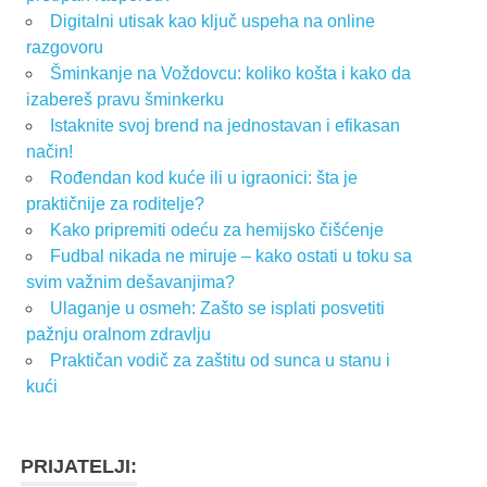
Digitalni utisak kao ključ uspeha na online
razgovoru
Šminkanje na Voždovcu: koliko košta i kako da
izabereš pravu šminkerku
Istaknite svoj brend na jednostavan i efikasan
način!
Rođendan kod kuće ili u igraonici: šta je
praktičnije za roditelje?
Kako pripremiti odeću za hemijsko čišćenje
Fudbal nikada ne miruje – kako ostati u toku sa
svim važnim dešavanjima?
Ulaganje u osmeh: Zašto se isplati posvetiti
pažnju oralnom zdravlju
Praktičan vodič za zaštitu od sunca u stanu i
kući
PRIJATELJI: