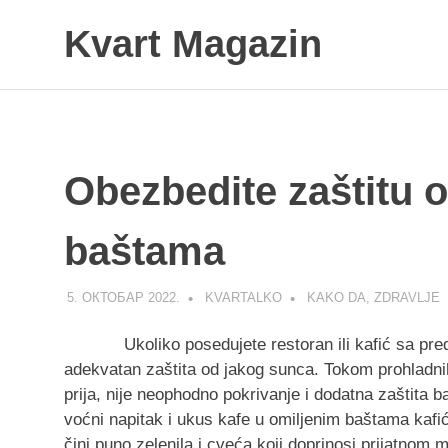
Skip
Kvart Magazin
to
content
Na
click
od
vas!
Obezbedite zaštitu o
baštama
5. ОКТОБАР 2022.
KVARTALKO
KAKO DA
,
ZDRAVLJE
Ukoliko posedujete restoran ili kafić sa predi
adekvatan zaštita od jakog sunca. Tokom prohladnih 
prija, nije neophodno pokrivanje i dodatna zaštita 
voćni napitak i ukus kafe u omiljenim baštama kafić
čini puno zelenila i cveća koji doprinosi prijatnom m