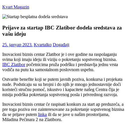
Skip
Kvart Magazin
to
content
Na
click
Prijave za startap IBC Zlatibor dodela sredstava za
od
vašu ideju
vas!
25. јануар 2023.
Kvartalko
Događaji
Inovacioni biznis centar Zlatibor je i ove godine na raspolaganju
svima koji imaju ideju ili viziju o pokretanju sopstvenog biznisa.
IBC Zlatibor
početnicima pruža podršku i predstavlja jednu vrsta
vodiča na putu ka samostalnom poslovnom uspehu.
Ostvarite benefite koji se putem javnih poziva, konkursa i projekata
nude. Podsticaju su su brojni i do njih je mnogo jednostavnije doći
koristeći stručnu pomoć, iskustvo i kapacitete našeg Centra čija je
misija podrška pokretanja sopstvenog posla i privrednog razvoja.
Inovacioni biznis centar će raspisati konkurs za start ap preduzeća, a
pre toga poziva sve zainteresovane za pokretanje sopstvenog biznisa
da se prijave putem
linka
ili da se jave u našim prostorijama,
Miladina Pećinara 2 na Zlatiboru.