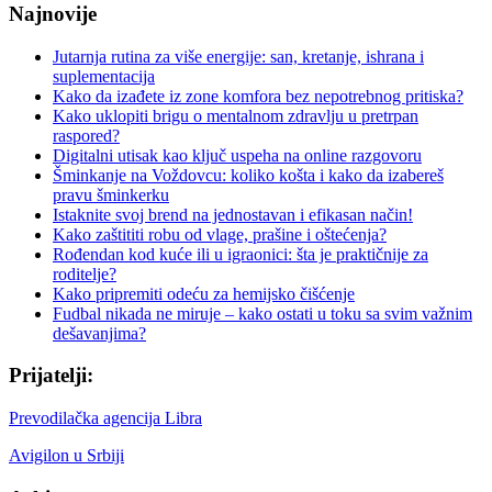
Najnovije
Jutarnja rutina za više energije: san, kretanje, ishrana i
suplementacija
Kako da izađete iz zone komfora bez nepotrebnog pritiska?
Kako uklopiti brigu o mentalnom zdravlju u pretrpan
raspored?
Digitalni utisak kao ključ uspeha na online razgovoru
Šminkanje na Voždovcu: koliko košta i kako da izabereš
pravu šminkerku
Istaknite svoj brend na jednostavan i efikasan način!
Kako zaštititi robu od vlage, prašine i oštećenja?
Rođendan kod kuće ili u igraonici: šta je praktičnije za
roditelje?
Kako pripremiti odeću za hemijsko čišćenje
Fudbal nikada ne miruje – kako ostati u toku sa svim važnim
dešavanjima?
Prijatelji:
Prevodilačka agencija Libra
Avigilon u Srbiji