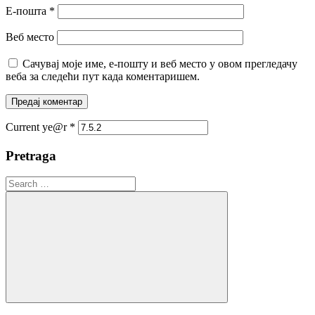
Е-пошта
*
Веб место
Сачувај моје име, е-пошту и веб место у овом прегледачу
веба за следећи пут када коментаришем.
Current ye@r
*
Pretraga
Search
for:
Search