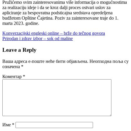
Pružićemo svim zainteresovanima više informacija o mogućnostima
za realizaciju ideje i da se kroz dalji proces ostvari uslov za
apliciranje za bespovratna podsticajna sredstava opredeljena
budžetom Opštine Čajetina. Poziv za zainteresovane traje do 1.
marta 2023. godine.
Кретање
Previous
Konverzacijski engleski online – brže do tečnog govora
Post:
Next
Prirodan i zdrav izbor – sok od maline
чланка
Post:
Leave a Reply
Ваша адреса е-поште неће бити објављена.
Неопходна поља су
означена
*
Коментар
*
Име
*