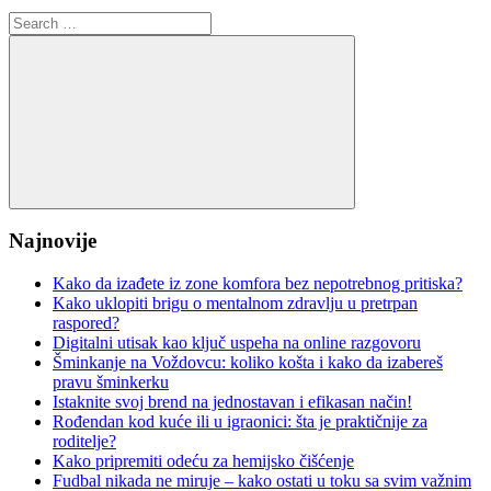
Search
for:
Search
Najnovije
Kako da izađete iz zone komfora bez nepotrebnog pritiska?
Kako uklopiti brigu o mentalnom zdravlju u pretrpan
raspored?
Digitalni utisak kao ključ uspeha na online razgovoru
Šminkanje na Voždovcu: koliko košta i kako da izabereš
pravu šminkerku
Istaknite svoj brend na jednostavan i efikasan način!
Rođendan kod kuće ili u igraonici: šta je praktičnije za
roditelje?
Kako pripremiti odeću za hemijsko čišćenje
Fudbal nikada ne miruje – kako ostati u toku sa svim važnim