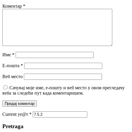
Коментар
*
Име
*
Е-пошта
*
Веб место
Сачувај моје име, е-пошту и веб место у овом прегледачу
веба за следећи пут када коментаришем.
Current ye@r
*
Pretraga