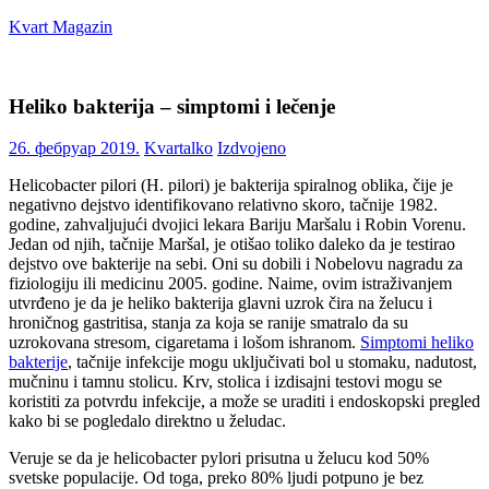
Skip
Kvart Magazin
to
content
Na
click
Heliko bakterija – simptomi i lečenje
od
vas!
26. фебруар 2019.
Kvartalko
Izdvojeno
Helicobacter pilori (H. pilori) je bakterija spiralnog oblika, čije je
negativno dejstvo identifikovano relativno skoro, tačnije 1982.
godine, zahvaljujući dvojici lekara Bariju Maršalu i Robin Vorenu.
Jedan od njih, tačnije Maršal, je otišao toliko daleko da je testirao
dejstvo ove bakterije na sebi. Oni su dobili i Nobelovu nagradu za
fiziologiju ili medicinu 2005. godine. Naime, ovim istraživanjem
utvrđeno je da je heliko bakterija glavni uzrok čira na želucu i
hroničnog gastritisa, stanja za koja se ranije smatralo da su
uzrokovana stresom, cigaretama i lošom ishranom.
Simptomi heliko
bakterije
, tačnije infekcije mogu uključivati bol u stomaku, nadutost,
mučninu i tamnu stolicu. Krv, stolica i izdisajni testovi mogu se
koristiti za potvrdu infekcije, a može se uraditi i endoskopski pregled
kako bi se pogledalo direktno u želudac.
Veruje se da je helicobacter pylori prisutna u želucu kod 50%
svetske populacije. Od toga, preko 80% ljudi potpuno je bez