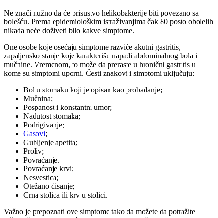
Ne znači nužno da će prisustvo helikobakterije biti povezano sa
bolešću. Prema epidemiološkim istraživanjima čak 80 posto obolelih
nikada neće doživeti bilo kakve simptome.
One osobe koje osećaju simptome razviće akutni gastritis,
zapaljensko stanje koje karakterišu napadi abdominalnog bola i
mučnine. Vremenom, to može da preraste u hronični gastritis u
kome su simptomi uporni. Česti znakovi i simptomi uključuju:
Bol u stomaku koji je opisan kao probadanje;
Mučnina;
Pospanost i konstantni umor;
Nadutost stomaka;
Podrigivanje;
Gasovi
;
Gubljenje apetita;
Proliv;
Povraćanje.
Povraćanje krvi;
Nesvestica;
Otežano disanje;
Crna stolica ili krv u stolici.
Važno je prepoznati ove simptome tako da možete da potražite