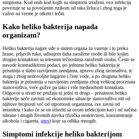
simptoma. Kod onih kod kojih su simptomi izraženi, ova infekcija
povezuje se sa povećanim rizikom od raka želuca i zbog toga je
važno na vreme je otkriti i lečiti.
Kako heliko bakterija napada
organizam?
Heliko bakterija najpre uđe u sistem organa za varenje i to preko
hrane, prljavih ruku, udisajem daha zaražene osobe ili bilo kojim
drugim kontaktom sa telesnim tečnostima zaraženih osoba. Često se
navode kontradiktorni podaci, po jednima heliko bakterija je
prisutnija u slabo razvijenim zemljama, upravo zbog siromaštva, te
stoga i zbog nedovoljne higijene i čiste vode, a po drugima heliko
bakterija je prisutnija u razvijenim zemljama zbog velikog procenata
stanovništva, veće gužve pa tako i više međusobnih kontakata.
Odgovor u stvari ne pružaju ni jedni ni drugi – prisutnost heliko
bakterije neće zavisiti od ekonomske situacije stanovništva niti od
njihove brojnosti već od otpornosti organizma, sve zavisi od
imuniteta i kako će se on izboriti sa ovom infekcijom kao i od načina
ishrane i drugih životnih navika (fizička neaktivnost, konzumiranje
alkohola i cigareta,
stres
) koje su odlika mnogih.
Simptomi infekcije heliko bakterijom