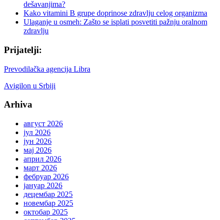
dešavanjima?
Kako vitamini B grupe doprinose zdravlju celog organizma
Ulaganje u osmeh: Zašto se isplati posvetiti pažnju oralnom
zdravlju
Prijatelji:
Prevodilačka agencija Libra
Avigilon u Srbiji
Arhiva
август 2026
јул 2026
јун 2026
мај 2026
април 2026
март 2026
фебруар 2026
јануар 2026
децембар 2025
новембар 2025
октобар 2025