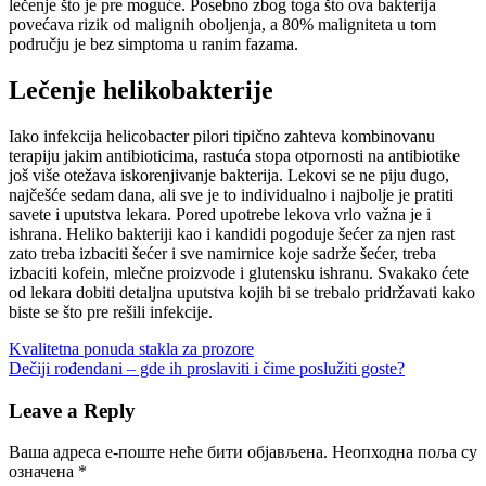
lečenje što je pre moguće. Posebno zbog toga što ova bakterija
povećava rizik od malignih oboljenja, a 80% maligniteta u tom
području je bez simptoma u ranim fazama.
Lečenje helikobakterije
Iako infekcija helicobacter pilori tipično zahteva kombinovanu
terapiju jakim antibioticima, rastuća stopa otpornosti na antibiotike
još više otežava iskorenjivanje bakterija. Lekovi se ne piju dugo,
najčešće sedam dana, ali sve je to individualno i najbolje je pratiti
savete i uputstva lekara. Pored upotrebe lekova vrlo važna je i
ishrana. Heliko bakteriji kao i kandidi pogoduje šećer za njen rast
zato treba izbaciti šećer i sve namirnice koje sadrže šećer, treba
izbaciti kofein, mlečne proizvode i glutensku ishranu. Svakako ćete
od lekara dobiti detaljna uputstva kojih bi se trebalo pridržavati kako
biste se što pre rešili infekcije.
Кретање
Previous
Kvalitetna ponuda stakla za prozore
Post:
Next
Dečiji rođendani – gde ih proslaviti i čime poslužiti goste?
чланка
Post:
Leave a Reply
Ваша адреса е-поште неће бити објављена.
Неопходна поља су
означена
*