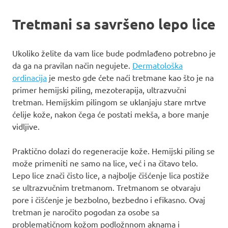
Tretmani sa savršeno lepo lice
Ukoliko želite da vam lice bude podmlađeno potrebno je
da ga na pravilan način negujete.
Dermatološka
ordinacija
je mesto gde ćete naći tretmane kao što je na
primer hemijski piling, mezoterapija, ultrazvučni
tretman. Hemijskim pilingom se uklanjaju stare mrtve
ćelije kože, nakon čega će postati mekša, a bore manje
vidljive.
Praktično dolazi do regeneracije kože. Hemijski piling se
može primeniti ne samo na lice, već i na čitavo telo.
Lepo lice znači čisto lice, a najbolje čišćenje lica postiže
se ultrazvučnim tretmanom. Tretmanom se otvaraju
pore i čišćenje je bezbolno, bezbedno i efikasno. Ovaj
tretman je naročito pogodan za osobe sa
problematičnom kožom podložnnom aknama i