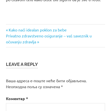
Previous
Кретање
Kako naći idealan poklon za bebe
Next
Post:
Privatno zdravstveno osiguranje – vaš saveznik u
чланка
Post:
očuvanju zdravlja
LEAVE A REPLY
Ваша адреса е-поште неће бити објављена.
Неопходна поља су означена
*
Коментар
*