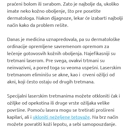
praćeni bolom ili svrabom. Zato je najbolje da, ukoliko
imate neko kožno oboljenje, što pre posetite
dermatologa. Nakon dijagnoze, lekar će izabarti najbolji
način kako da problem rešite.
Danas je medicina uznapredovala, pa su dermatološke
ordinacije opremljene savremenom opremom za
lečenje gotovosvih kožnih oboljenja. Najefikasniji su
tretmani laserom. Pre svega, ovakvi trtmani su
neinvazivni, a pored toga su veoma uspešni. Laserskim
tretmanom eliminišu se akne, kao i crveni ožiljci od
akni, koji često ostaju od drugih tretmana.
Specijalni laserskim tretmanima možete otkloniti čak i
ožiljke od opekotina ili druge vrste ožiljaka velike
površine. Pomoću lasera mogu se tretirati prošireni
kapilari, ali i
ukloniti neželjene tetovaže
. Na brz način
možete povratiti koži lepotu, a sebi samopouzdanje.