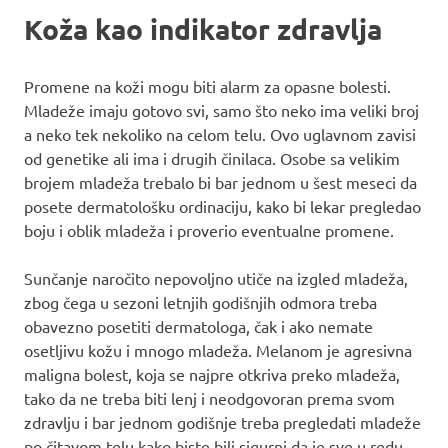
Koža kao indikator zdravlja
Promene na koži mogu biti alarm za opasne bolesti.
Mladeže imaju gotovo svi, samo što neko ima veliki broj
a neko tek nekoliko na celom telu. Ovo uglavnom zavisi
od genetike ali ima i drugih činilaca. Osobe sa velikim
brojem mladeža trebalo bi bar jednom u šest meseci da
posete dermatološku ordinaciju, kako bi lekar pregledao
boju i oblik mladeža i proverio eventualne promene.
Sunčanje naročito nepovoljno utiče na izgled mladeža,
zbog čega u sezoni letnjih godišnjih odmora treba
obavezno posetiti dermatologa, čak i ako nemate
osetljivu kožu i mnogo mladeža. Melanom je agresivna
maligna bolest, koja se najpre otkriva preko mladeža,
tako da ne treba biti lenj i neodgovoran prema svom
zdravlju i bar jednom godišnje treba pregledati mladeže
po čitavom telu kako biste bili sigurni da je sve u redu.