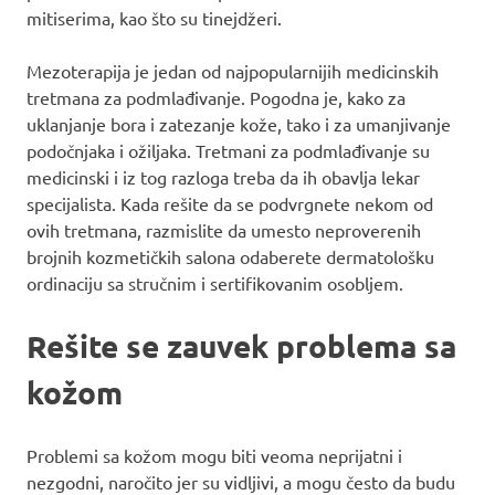
mitiserima, kao što su tinejdžeri.
Mezoterapija je jedan od najpopularnijih medicinskih
tretmana za podmlađivanje. Pogodna je, kako za
uklanjanje bora i zatezanje kože, tako i za umanjivanje
podočnjaka i ožiljaka. Tretmani za podmlađivanje su
medicinski i iz tog razloga treba da ih obavlja lekar
specijalista. Kada rešite da se podvrgnete nekom od
ovih tretmana, razmislite da umesto neproverenih
brojnih kozmetičkih salona odaberete dermatološku
ordinaciju sa stručnim i sertifikovanim osobljem.
Rešite se zauvek problema sa
kožom
Problemi sa kožom mogu biti veoma neprijatni i
nezgodni, naročito jer su vidljivi, a mogu često da budu