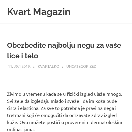
Skip
Kvart Magazin
to
content
Na
click
od
vas!
Obezbedite najbolju negu za vaše
lice i telo
11. ЈУЛ 2019.
KVARTALKO
UNCATEGORIZED
Živimo u vremenu kada se u fizički izgled ulaže mnogo.
Svi žele da izgledaju mlado i sveže i da im koža bude
čista i elastična. Za sve to potrebna je pravilna nega i
tretmani koji će omogućiti da održavate zdrav izgled
kože. Ovo možete postići u proverenim dermatološkim
ordinacijama.