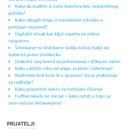
Kako da izađete iz zone komfora bez nepotrebnog
pritiska?
Kako uklopiti brigu o mentalnom zdravlju u
pretrpan raspored?
Digitalni utisak kao ključ uspeha na online
razgovoru
Šminkanje na Voždovcu: koliko košta i kako da
izabereš pravu šminkerku
Istaknite svoj brend na jednostavan i efikasan način!
Kako zaštititi robu od vlage, prašine i oštećenja?
Rođendan kod kuće ili u igraonici: šta je praktičnije
za roditelje?
Kako pripremiti odeću za hemijsko čišćenje
Fudbal nikada ne miruje – kako ostati u toku sa
svim važnim dešavanjima?
PRIJATELJI: