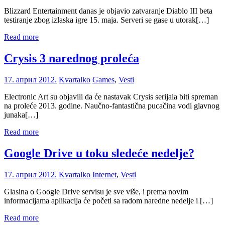
Blizzard Entertainment danas je objavio zatvaranje Diablo III beta
testiranje zbog izlaska igre 15. maja. Serveri se gase u utorak[…]
Read more
Crysis 3 narednog proleća
17. април 2012.
Kvartalko
Games
,
Vesti
Electronic Art su objavili da će nastavak Crysis serijala biti spreman
na proleće 2013. godine. Naučno-fantastična pucačina vodi glavnog
junaka[…]
Read more
Google Drive u toku sledeće nedelje?
17. април 2012.
Kvartalko
Internet
,
Vesti
Glasina o Google Drive servisu je sve više, i prema novim
informacijama aplikacija će početi sa radom naredne nedelje i […]
Read more