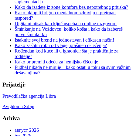
suplementacija
Kako da izađete iz zone komfora bez nepotrebnog pritiska?
Kako uklopiti brigu o mentalnom zdravlju u pretrpan
raspored?
Digitalni utisak kao ključ uspeha na online razgovoru
Šminkanje na Voždovcu: koliko košta i kako da izabereš
pravu šminkerku
Istaknite svoj brend na jednostavan i efikasan način!
Kako zaštititi robu od vlage, prašine i oštećenja?
Rođendan kod kuće ili u igraonici: šta je praktičnije za
roditelje?
Kako pripremiti odeću za hemijsko čišćenje
Fudbal nikada ne miruje – kako ostati u toku sa svim važnim
dešavanjima?
Prijatelji:
Prevodilačka agencija Libra
Avigilon u Srbiji
Arhiva
август 2026
јул 2026