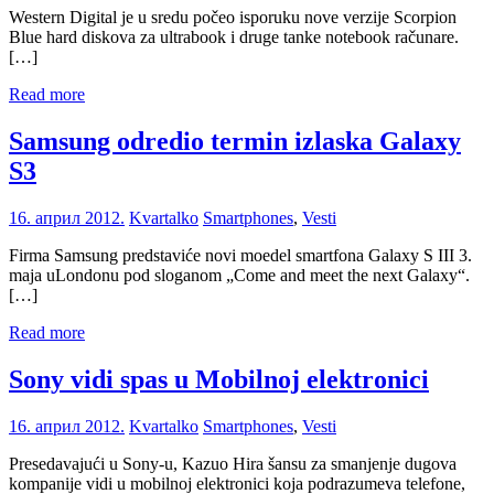
Western Digital je u sredu počeo isporuku nove verzije Scorpion
Blue hard diskova za ultrabook i druge tanke notebook računare.
[…]
Read more
Samsung odredio termin izlaska Galaxy
S3
16. април 2012.
Kvartalko
Smartphones
,
Vesti
Firma Samsung predstaviće novi moedel smartfona Galaxy S III 3.
maja uLondonu pod sloganom „Come and meet the next Galaxy“.
[…]
Read more
Sony vidi spas u Mobilnoj elektronici
16. април 2012.
Kvartalko
Smartphones
,
Vesti
Presedavajući u Sony-u, Kazuo Hira šansu za smanjenje dugova
kompanije vidi u mobilnoj elektronici koja podrazumeva telefone,