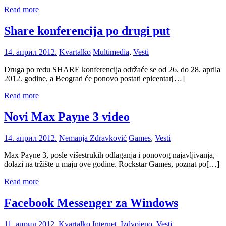
Read more
Share konferencija po drugi put
14. април 2012.
Kvartalko
Multimedia
,
Vesti
Druga po redu SHARE konferencija održaće se od 26. do 28. aprila
2012. godine, a Beograd će ponovo postati epicentar[…]
Read more
Novi Max Payne 3 video
14. април 2012.
Nemanja Zdravković
Games
,
Vesti
Max Payne 3, posle višestrukih odlaganja i ponovog najavljivanja,
dolazi na tržište u maju ove godine. Rockstar Games, poznat po[…]
Read more
Facebook Messenger za Windows
11. април 2012.
Kvartalko
Internet
,
Izdvojeno
,
Vesti