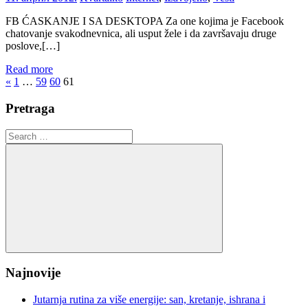
FB ĆASKANJE I SA DESKTOPA Za one kojima je Facebook
chatovanje svakodnevnica, ali usput žele i da završavaju druge
poslove,[…]
Read more
Пагинација
Previous
«
1
…
59
60
61
Posts
чланака
Pretraga
Search
for:
Search
Najnovije
Jutarnja rutina za više energije: san, kretanje, ishrana i