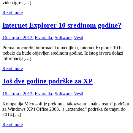
video igre i[…]
Read more
Internet Explorer 10 sredinom godine?
16. април 2012.
Kvartalko
Software
,
Vesti
Prema procureloj informaciji u medijima, Internet Explorer 10 bi
trebalo da bude objavljen sredinom godine. Iz istog izvora dolazi
informacija[…]
Read more
Još dve godine podrške za XP
16. април 2012.
Kvartalko
Software
,
Vesti
Kompanija Microsoft je prekinula takozvanu „mainstream“ podršku
za Windows XP i Office 2003, a „extended“ podrška će trajati do
2014.[…]
Read more