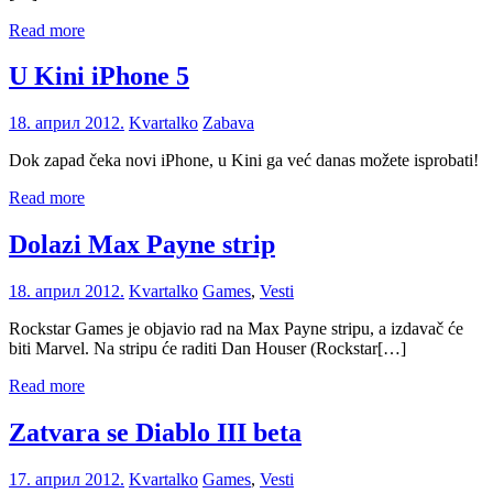
Read more
U Kini iPhone 5
18. април 2012.
Kvartalko
Zabava
Dok zapad čeka novi iPhone, u Kini ga već danas možete isprobati!
Read more
Dolazi Max Payne strip
18. април 2012.
Kvartalko
Games
,
Vesti
Rockstar Games je objavio rad na Max Payne stripu, a izdavač će
biti Marvel. Na stripu će raditi Dan Houser (Rockstar[…]
Read more
Zatvara se Diablo III beta
17. април 2012.
Kvartalko
Games
,
Vesti