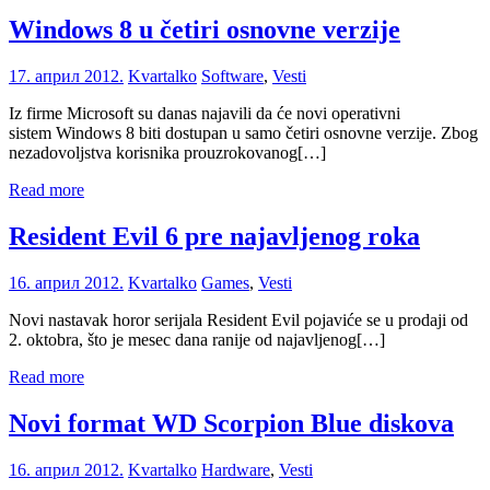
Windows 8 u četiri osnovne verzije
17. април 2012.
Kvartalko
Software
,
Vesti
Iz firme Microsoft su danas najavili da će novi operativni
sistem Windows 8 biti dostupan u samo četiri osnovne verzije. Zbog
nezadovoljstva korisnika prouzrokovanog[…]
Read more
Resident Evil 6 pre najavljenog roka
16. април 2012.
Kvartalko
Games
,
Vesti
Novi nastavak horor serijala Resident Evil pojaviće se u prodaji od
2. oktobra, što je mesec dana ranije od najavljenog[…]
Read more
Novi format WD Scorpion Blue diskova
16. април 2012.
Kvartalko
Hardware
,
Vesti