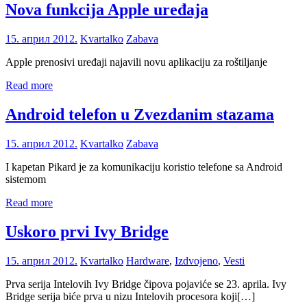
Nova funkcija Apple uređaja
15. април 2012.
Kvartalko
Zabava
Apple prenosivi uređaji najavili novu aplikaciju za roštiljanje
Read more
Android telefon u Zvezdanim stazama
15. април 2012.
Kvartalko
Zabava
I kapetan Pikard je za komunikaciju koristio telefone sa Android
sistemom
Read more
Uskoro prvi Ivy Bridge
15. април 2012.
Kvartalko
Hardware
,
Izdvojeno
,
Vesti
Prva serija Intelovih Ivy Bridge čipova pojaviće se 23. aprila. Ivy
Bridge serija biće prva u nizu Intelovih procesora koji[…]