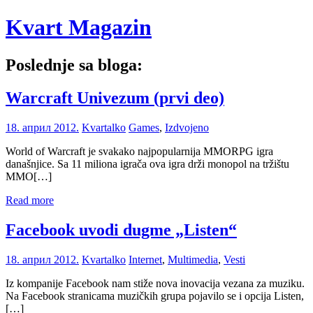
Skip
Kvart Magazin
to
content
Poslednje sa bloga:
Na
click
Warcraft Univezum (prvi deo)
od
vas!
18. април 2012.
Kvartalko
Games
,
Izdvojeno
World of Warcraft je svakako najpopularnija MMORPG igra
današnjice. Sa 11 miliona igrača ova igra drži monopol na tržištu
MMO[…]
Read more
Facebook uvodi dugme „Listen“
18. април 2012.
Kvartalko
Internet
,
Multimedia
,
Vesti
Iz kompanije Facebook nam stiže nova inovacija vezana za muziku.
Na Facebook stranicama muzičkih grupa pojavilo se i opcija Listen,
[…]