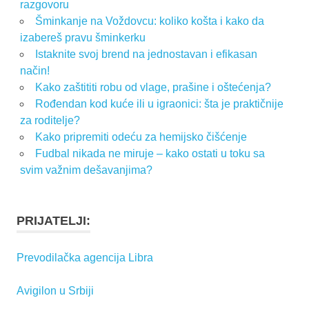
razgovoru
Šminkanje na Voždovcu: koliko košta i kako da
izabereš pravu šminkerku
Istaknite svoj brend na jednostavan i efikasan
način!
Kako zaštititi robu od vlage, prašine i oštećenja?
Rođendan kod kuće ili u igraonici: šta je praktičnije
za roditelje?
Kako pripremiti odeću za hemijsko čišćenje
Fudbal nikada ne miruje – kako ostati u toku sa
svim važnim dešavanjima?
PRIJATELJI:
Prevodilačka agencija Libra
Avigilon u Srbiji