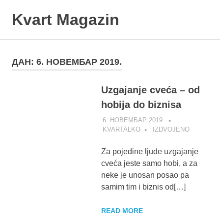
Skip
Kvart Magazin
to
content
Na
click
od
ДАН:
6. НОВЕМБАР 2019.
vas!
Uzgajanje cveća – od
hobija do biznisa
6. НОВЕМБАР 2019.
KVARTALKO
IZDVOJENO
Za pojedine ljude uzgajanje
cveća jeste samo hobi, a za
neke je unosan posao pa
samim tim i biznis od[…]
READ MORE