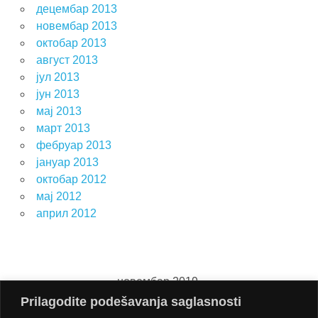
децембар 2013
новембар 2013
октобар 2013
август 2013
јул 2013
јун 2013
мај 2013
март 2013
фебруар 2013
јануар 2013
октобар 2012
мај 2012
април 2012
новембар 2019.
Prilagodite podešavanja saglasnosti
П
У
С
Ч
П
С
Н