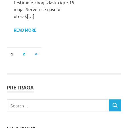
testiranje zbog izlaska igre 15.
maja. Serveri se gase u
utorak[…]
READ MORE
Пагинација
NEXT
1
2
»
POSTS
чланака
PRETRAGA
Search
SEARCH
for: