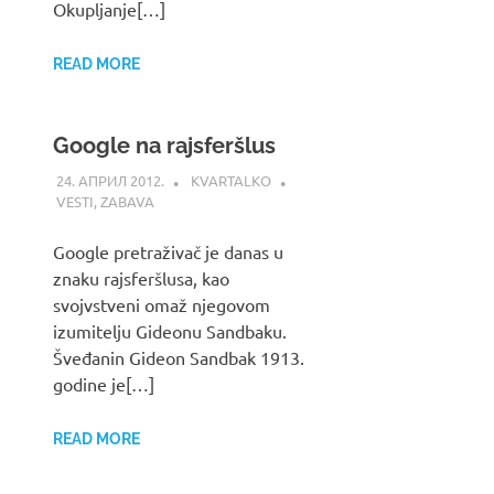
Okupljanje[…]
READ MORE
Google na rajsferšlus
24. АПРИЛ 2012.
KVARTALKO
VESTI
,
ZABAVA
Google pretraživač je danas u
znaku rajsferšlusa, kao
svojvstveni omaž njegovom
izumitelju Gideonu Sandbaku.
Šveđanin Gideon Sandbak 1913.
godine je[…]
READ MORE