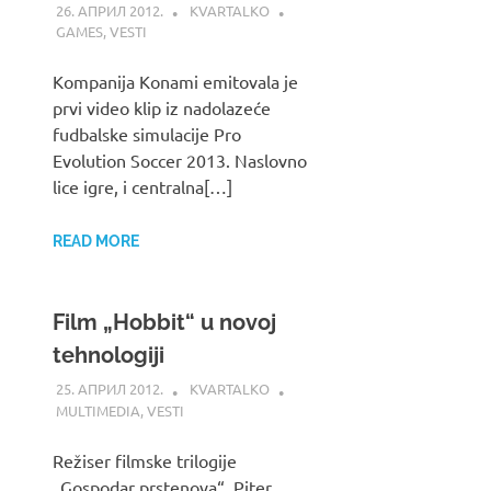
26. АПРИЛ 2012.
KVARTALKO
GAMES
,
VESTI
Kompanija Konami emitovala je
prvi video klip iz nadolazeće
fudbalske simulacije Pro
Evolution Soccer 2013. Naslovno
lice igre, i centralna[…]
READ MORE
Film „Hobbit“ u novoj
tehnologiji
25. АПРИЛ 2012.
KVARTALKO
MULTIMEDIA
,
VESTI
Režiser filmske trilogije
„Gospodar prstenova“, Piter