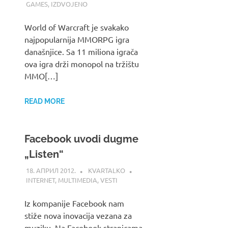
GAMES
,
IZDVOJENO
World of Warcraft je svakako
najpopularnija MMORPG igra
današnjice. Sa 11 miliona igrača
ova igra drži monopol na tržištu
MMO[…]
READ MORE
Facebook uvodi dugme
„Listen“
18. АПРИЛ 2012.
KVARTALKO
INTERNET
,
MULTIMEDIA
,
VESTI
Iz kompanije Facebook nam
stiže nova inovacija vezana za
muziku. Na Facebook stranicama