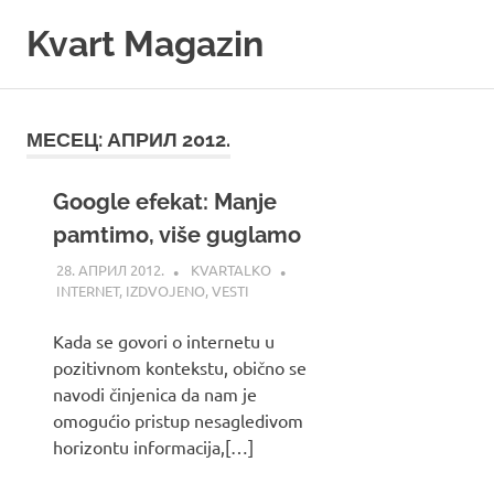
Skip
Kvart Magazin
to
content
Na
click
od
МЕСЕЦ:
АПРИЛ 2012.
vas!
Google efekat: Manje
pamtimo, više guglamo
28. АПРИЛ 2012.
KVARTALKO
INTERNET
,
IZDVOJENO
,
VESTI
Kada se govori o internetu u
pozitivnom kontekstu, obično se
navodi činjenica da nam je
omogućio pristup nesagledivom
horizontu informacija,[…]