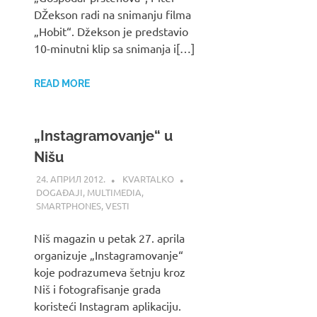
DŽekson radi na snimanju filma
„Hobit“. Džekson je predstavio
10-minutni klip sa snimanja i[…]
READ MORE
„Instagramovanje“ u
Nišu
24. АПРИЛ 2012.
KVARTALKO
DOGAĐAJI
,
MULTIMEDIA
,
SMARTPHONES
,
VESTI
Niš magazin u petak 27. aprila
organizuje „Instagramovanje“
koje podrazumeva šetnju kroz
Niš i fotografisanje grada
koristeći Instagram aplikaciju.