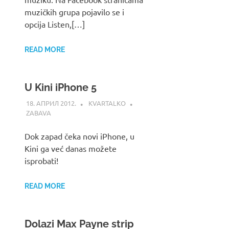
muzičkih grupa pojavilo se i
opcija Listen,[…]
READ MORE
U Kini iPhone 5
18. АПРИЛ 2012.
KVARTALKO
ZABAVA
Dok zapad čeka novi iPhone, u
Kini ga već danas možete
isprobati!
READ MORE
Dolazi Max Payne strip