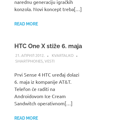
narednu generaciju igračkih
konzola. Novi koncept treba[…]
READ MORE
HTC One X stiže 6. maja
21. АПРИЛ 2012.
KVARTALKO
SMARTPHONES
,
VESTI
Prvi Sense 4 HTC uređaj dolazi
6. maja iz kompanije AT&T.
Telefon će raditi na
Androidovom Ice Cream
Sandwitch operativnom[…]
READ MORE