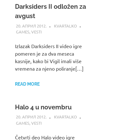
Darksiders II odložen za
avgust
20. АПРИЛ 2012.
KVARTALKO
GAMES
,
VESTI
Izlazak Darksiders II video igre
pomeren je za dva meseca
kasnije, kako bi Vigil imali više
vremena za njeno poliranje[…]
READ MORE
Halo 4 u novembru
20. АПРИЛ 2012.
KVARTALKO
GAMES
,
VESTI
Četvrti deo Halo video igre