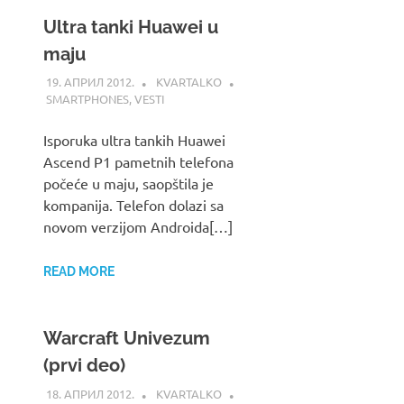
Ultra tanki Huawei u
maju
19. АПРИЛ 2012.
KVARTALKO
SMARTPHONES
,
VESTI
Isporuka ultra tankih Huawei
Ascend P1 pametnih telefona
počeće u maju, saopštila je
kompanija. Telefon dolazi sa
novom verzijom Androida[…]
READ MORE
Warcraft Univezum
(prvi deo)
18. АПРИЛ 2012.
KVARTALKO