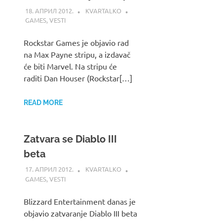
18. АПРИЛ 2012.
KVARTALKO
GAMES
,
VESTI
Rockstar Games je objavio rad
na Max Payne stripu, a izdavač
će biti Marvel. Na stripu će
raditi Dan Houser (Rockstar[…]
READ MORE
Zatvara se Diablo III
beta
17. АПРИЛ 2012.
KVARTALKO
GAMES
,
VESTI
Blizzard Entertainment danas je
objavio zatvaranje Diablo III beta