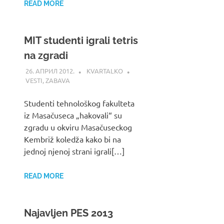
READ MORE
MIT studenti igrali tetris
na zgradi
26. АПРИЛ 2012.
KVARTALKO
VESTI
,
ZABAVA
Studenti tehnološkog fakulteta
iz Masačuseca „hakovali“ su
zgradu u okviru Masačuseckog
Kembriž koledža kako bi na
jednoj njenoj strani igrali[…]
READ MORE
Najavljen PES 2013