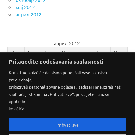
мај 2012
април 2012
април 2012.
П
У
С
Ч
П
С
Н
Prilagodite podešavanja saglasnosti
1
2
3
4
5
6
7
8
Koristimo kolačiće da bismo poboljšali vaše iskustvo
pregledanja,
9
10
11
12
13
14
15
prikazivali personalizovane oglase ili sadržaj i analizirali naš
16
17
18
19
20
21
22
saobraćaj. Klikom na „Prihvati sve“, pristajete na našu
upotrebu
23
24
25
26
27
28
29
kolačića.
30
Prihvati sve
мај »