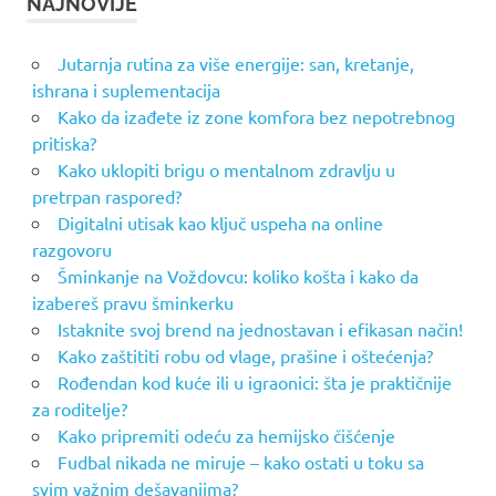
NAJNOVIJE
Jutarnja rutina za više energije: san, kretanje,
ishrana i suplementacija
Kako da izađete iz zone komfora bez nepotrebnog
pritiska?
Kako uklopiti brigu o mentalnom zdravlju u
pretrpan raspored?
Digitalni utisak kao ključ uspeha na online
razgovoru
Šminkanje na Voždovcu: koliko košta i kako da
izabereš pravu šminkerku
Istaknite svoj brend na jednostavan i efikasan način!
Kako zaštititi robu od vlage, prašine i oštećenja?
Rođendan kod kuće ili u igraonici: šta je praktičnije
za roditelje?
Kako pripremiti odeću za hemijsko čišćenje
Fudbal nikada ne miruje – kako ostati u toku sa
svim važnim dešavanjima?