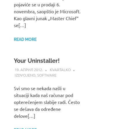
pojaviće se u prodaji 6.
novembra, saopštio je Microsoft.
Kao glavni junak „Master Chief“
se[…]
READ MORE
Your Uninstaller!
19. АПРИЛ 2012.
KVARTALKO
IZDVOJENO
,
SOFTWARE
Svi smo se nekada našli u
situaciji kada naš računar pod
opterećenjem slabije radi. Često
se dešava da određene
delove[…]