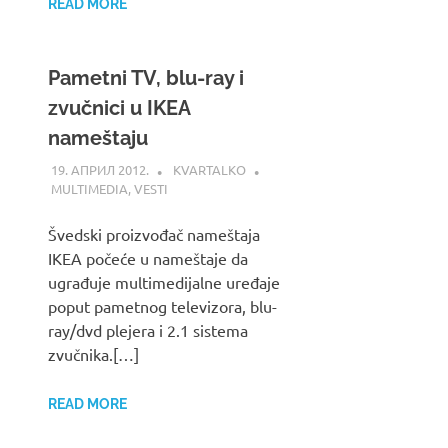
READ MORE
Pametni TV, blu-ray i
zvučnici u IKEA
nameštaju
19. АПРИЛ 2012.
KVARTALKO
MULTIMEDIA
,
VESTI
Švedski proizvođač nameštaja
IKEA počeće u nameštaje da
ugrađuje multimedijalne uređaje
poput pametnog televizora, blu-
ray/dvd plejera i 2.1 sistema
zvučnika.[…]
READ MORE