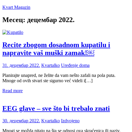
Skip
Kvart Magazin
to
content
Месец:
децембар 2022.
Na
click
od
vas!
Recite zbogom dosadnom kupatilu i
napravite vaš muški zamak!￼
31. децембар 2022.
Kvartalko
Uređenje doma
Planirajte unapred, ne želite da vam nešto zafali na pola puta.
Mnoge od ovih stvari ste sigurno već videli i[…]
Read more
EEG glave – sve što bi trebalo znati
30. децембар 2022.
Kvartalko
Izdvojeno
Mnogi se možda pitaju na šta se odnosi ova skraćenica ili naziv.