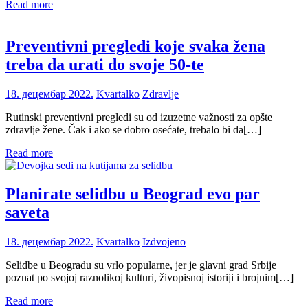
Read more
Preventivni pregledi koje svaka žena
treba da urati do svoje 50-te
18. децембар 2022.
Kvartalko
Zdravlje
Rutinski preventivni pregledi su od izuzetne važnosti za opšte
zdravlje žene. Čak i ako se dobro osećate, trebalo bi da[…]
Read more
Planirate selidbu u Beograd evo par
saveta
18. децембар 2022.
Kvartalko
Izdvojeno
Selidbe u Beogradu su vrlo popularne, jer je glavni grad Srbije
poznat po svojoj raznolikoj kulturi, živopisnoj istoriji i brojnim[…]
Read more