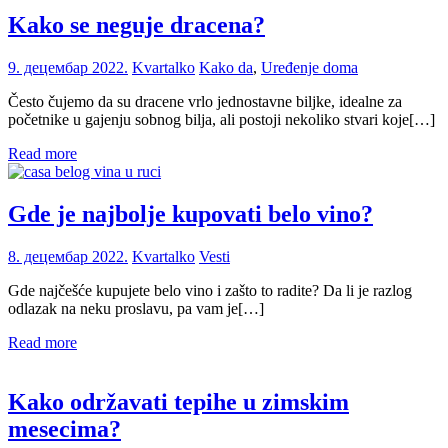
Kako se neguje dracena?
9. децембар 2022.
Kvartalko
Kako da
,
Uređenje doma
Često čujemo da su dracene vrlo jednostavne biljke, idealne za
početnike u gajenju sobnog bilja, ali postoji nekoliko stvari koje[…]
Read more
Gde je najbolje kupovati belo vino?
8. децембар 2022.
Kvartalko
Vesti
Gde najčešće kupujete belo vino i zašto to radite? Da li je razlog
odlazak na neku proslavu, pa vam je[…]
Read more
Kako održavati tepihe u zimskim
mesecima?