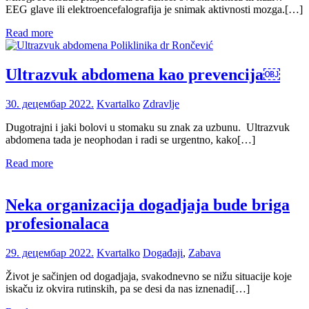
EEG glave ili elektroencefalografija je snimak aktivnosti mozga.[…]
Read more
Ultrazvuk abdomena kao prevencija￼
30. децембар 2022.
Kvartalko
Zdravlje
Dugotrajni i jaki bolovi u stomaku su znak za uzbunu. Ultrazvuk
abdomena tada je neophodan i radi se urgentno, kako[…]
Read more
Neka organizacija dogadjaja bude briga
profesionalaca
29. децембар 2022.
Kvartalko
Događaji
,
Zabava
Život je sačinjen od dogadjaja, svakodnevno se nižu situacije koje
iskaču iz okvira rutinskih, pa se desi da nas iznenadi[…]