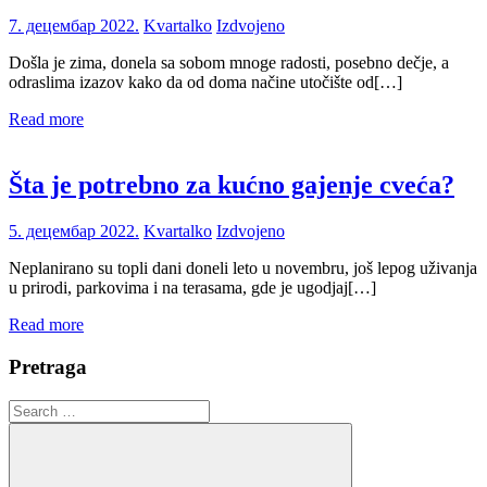
7. децембар 2022.
Kvartalko
Izdvojeno
Došla je zima, donela sa sobom mnoge radosti, posebno dečje, a
odraslima izazov kako da od doma načine utočište od[…]
Read more
Šta je potrebno za kućno gajenje cveća?
5. децембар 2022.
Kvartalko
Izdvojeno
Neplanirano su topli dani doneli leto u novembru, još lepog uživanja
u prirodi, parkovima i na terasama, gde je ugodjaj[…]
Read more
Pretraga
Search
for: