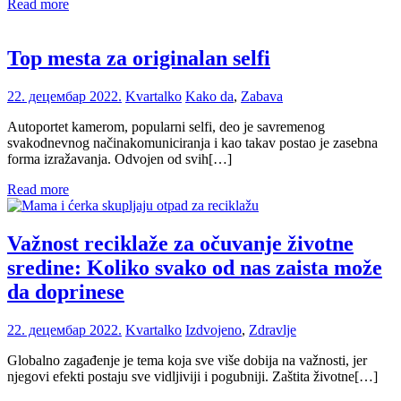
Read more
Top mesta za originalan selfi
22. децембар 2022.
Kvartalko
Kako da
,
Zabava
Autoportet kamerom, popularni selfi, deo je savremenog
svakodnevnog načinakomuniciranja i kao takav postao je zasebna
forma izražavanja. Odvojen od svih[…]
Read more
Važnost reciklaže za očuvanje životne
sredine: Koliko svako od nas zaista može
da doprinese
22. децембар 2022.
Kvartalko
Izdvojeno
,
Zdravlje
Globalno zagađenje je tema koja sve više dobija na važnosti, jer
njegovi efekti postaju sve vidljiviji i pogubniji. Zaštita životne[…]