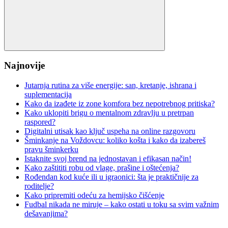
Search
Najnovije
Jutarnja rutina za više energije: san, kretanje, ishrana i
suplementacija
Kako da izađete iz zone komfora bez nepotrebnog pritiska?
Kako uklopiti brigu o mentalnom zdravlju u pretrpan
raspored?
Digitalni utisak kao ključ uspeha na online razgovoru
Šminkanje na Voždovcu: koliko košta i kako da izabereš
pravu šminkerku
Istaknite svoj brend na jednostavan i efikasan način!
Kako zaštititi robu od vlage, prašine i oštećenja?
Rođendan kod kuće ili u igraonici: šta je praktičnije za
roditelje?
Kako pripremiti odeću za hemijsko čišćenje
Fudbal nikada ne miruje – kako ostati u toku sa svim važnim
dešavanjima?