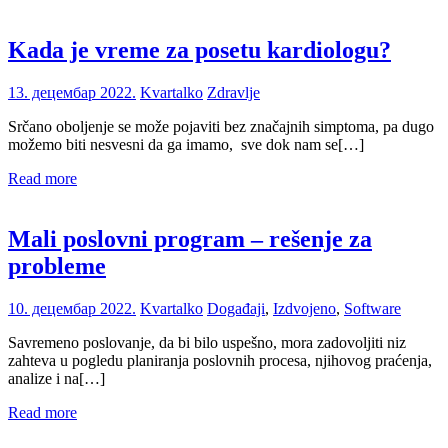
Kada je vreme za posetu kardiologu?
13. децембар 2022.
Kvartalko
Zdravlje
Srčano oboljenje se može pojaviti bez značajnih simptoma, pa dugo
možemo biti nesvesni da ga imamo, sve dok nam se[…]
Read more
Mali poslovni program – rešenje za
probleme
10. децембар 2022.
Kvartalko
Događaji
,
Izdvojeno
,
Software
Savremeno poslovanje, da bi bilo uspešno, mora zadovoljiti niz
zahteva u pogledu planiranja poslovnih procesa, njihovog praćenja,
analize i na[…]
Read more