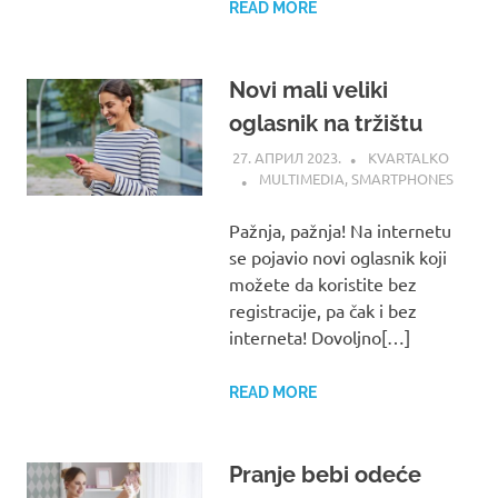
READ MORE
Novi mali veliki
oglasnik na tržištu
27. АПРИЛ 2023.
KVARTALKO
MULTIMEDIA
,
SMARTPHONES
Pažnja, pažnja! Na internetu
se pojavio novi oglasnik koji
možete da koristite bez
registracije, pa čak i bez
interneta! Dovoljno[…]
READ MORE
Pranje bebi odeće