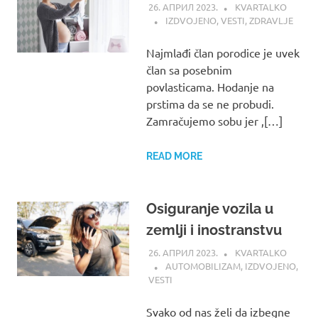
26. АПРИЛ 2023.
KVARTALKO
IZDVOJENO
,
VESTI
,
ZDRAVLJE
Najmlađi član porodice je uvek
član sa posebnim
povlasticama. Hodanje na
prstima da se ne probudi.
Zamračujemo sobu jer ,[…]
READ MORE
Osiguranje vozila u
zemlji i inostranstvu
26. АПРИЛ 2023.
KVARTALKO
AUTOMOBILIZAM
,
IZDVOJENO
,
VESTI
Svako od nas želi da izbegne