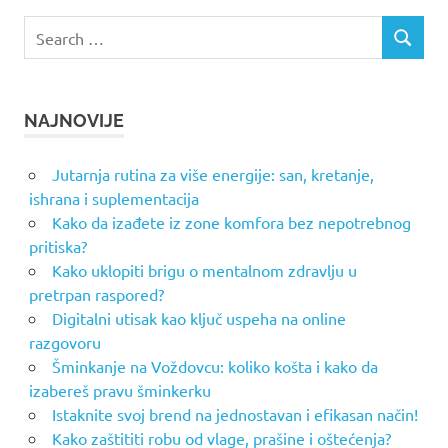
Search
SEARCH
for:
NAJNOVIJE
Jutarnja rutina za više energije: san, kretanje,
ishrana i suplementacija
Kako da izađete iz zone komfora bez nepotrebnog
pritiska?
Kako uklopiti brigu o mentalnom zdravlju u
pretrpan raspored?
Digitalni utisak kao ključ uspeha na online
razgovoru
Šminkanje na Voždovcu: koliko košta i kako da
izabereš pravu šminkerku
Istaknite svoj brend na jednostavan i efikasan način!
Kako zaštititi robu od vlage, prašine i oštećenja?