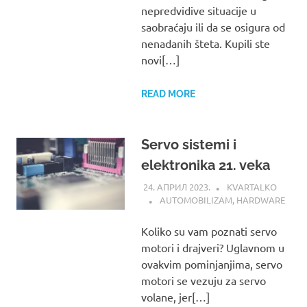
nepredvidive situacije u
saobraćaju ili da se osigura od
nenadanih šteta. Kupili ste
novi[…]
READ MORE
Servo sistemi i
elektronika 21. veka
24. АПРИЛ 2023.
KVARTALKO
AUTOMOBILIZAM
,
HARDWARE
Koliko su vam poznati servo
motori i drajveri? Uglavnom u
ovakvim pominjanjima, servo
motori se vezuju za servo
volane, jer[…]