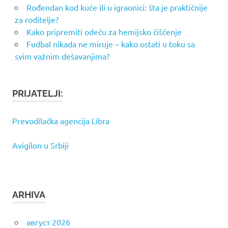
Rođendan kod kuće ili u igraonici: šta je praktičnije
za roditelje?
Kako pripremiti odeću za hemijsko čišćenje
Fudbal nikada ne miruje – kako ostati u toku sa
svim važnim dešavanjima?
PRIJATELJI:
Prevodilačka agencija Libra
Avigilon u Srbiji
ARHIVA
август 2026