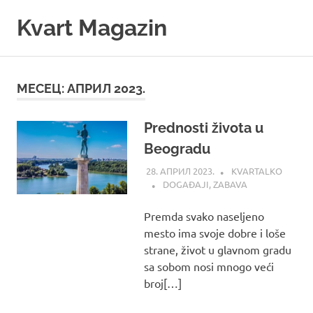
Skip
Kvart Magazin
to
content
Na
click
od
МЕСЕЦ:
АПРИЛ 2023.
vas!
Prednosti života u
Beogradu
28. АПРИЛ 2023.
KVARTALKO
DOGAĐAJI
,
ZABAVA
Premda svako naseljeno
mesto ima svoje dobre i loše
strane, život u glavnom gradu
sa sobom nosi mnogo veći
broj[…]