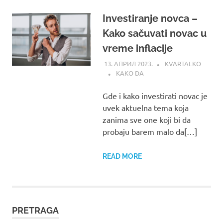
Investiranje novca –
Kako sačuvati novac u
vreme inflacije
13. АПРИЛ 2023.
KVARTALKO
KAKO DA
Gde i kako investirati novac je
uvek aktuelna tema koja
zanima sve one koji bi da
probaju barem malo da[…]
READ MORE
PRETRAGA