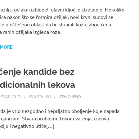
ožiljci od akni izbledeli glavni ključ je strpljenje. Nekoliko
ca nakon što se formira ožiljak, novi krvni sudovi se
le u oštećenu oblast da bi ishranili kožu, zbog čega
a ranih ožiljaka izgleda roze.
 MORE
čenje kandide bez
adicionalnih lekova
БРУАР 2017.
KVARTALKO
IZDVOJENO
da je vrlo nezgodno i neprijatno oboljenje koje napada
rganizam. Stvara probleme tokom varenja, izaziva
siju i negativno utiče[…]