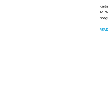
Kada 
se ta
reag
READ