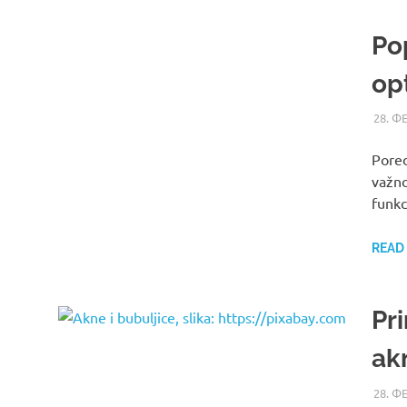
Po
op
28. Ф
Pored
važno
funkc
READ
Pri
akn
28. Ф