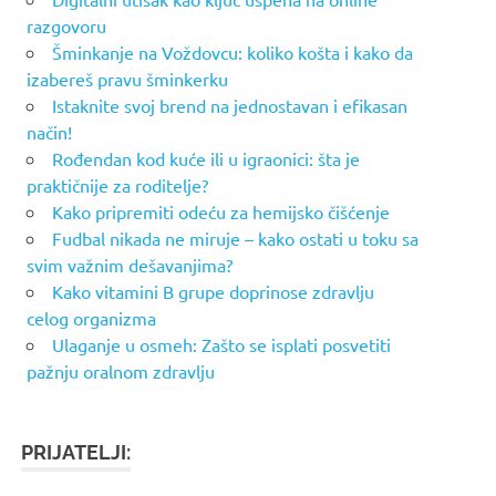
razgovoru
Šminkanje na Voždovcu: koliko košta i kako da
izabereš pravu šminkerku
Istaknite svoj brend na jednostavan i efikasan
način!
Rođendan kod kuće ili u igraonici: šta je
praktičnije za roditelje?
Kako pripremiti odeću za hemijsko čišćenje
Fudbal nikada ne miruje – kako ostati u toku sa
svim važnim dešavanjima?
Kako vitamini B grupe doprinose zdravlju
celog organizma
Ulaganje u osmeh: Zašto se isplati posvetiti
pažnju oralnom zdravlju
PRIJATELJI: