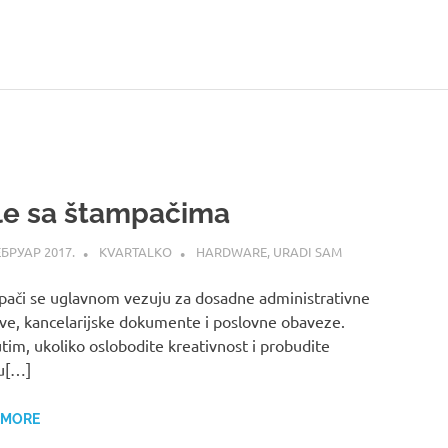
le sa štampačima
ЕБРУАР 2017.
KVARTALKO
HARDWARE
,
URADI SAM
ači se uglavnom vezuju za dosadne administrativne
ve, kancelarijske dokumente i poslovne obaveze.
im, ukoliko oslobodite kreativnost i probudite
u[…]
 MORE