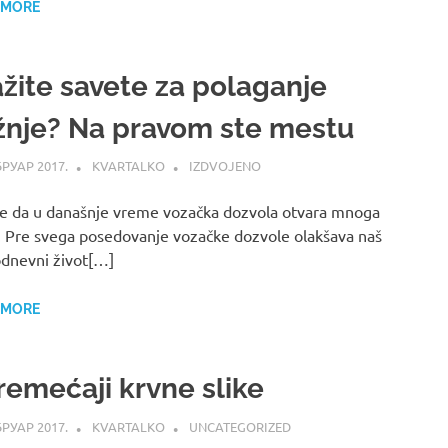
 MORE
ažite savete za polaganje
žnje? Na pravom ste mestu
БРУАР 2017.
KVARTALKO
IZDVOJENO
se da u današnje vreme vozačka dozvola otvara mnoga
. Pre svega posedovanje vozačke dozvole olakšava naš
dnevni život[…]
 MORE
remećaji krvne slike
БРУАР 2017.
KVARTALKO
UNCATEGORIZED