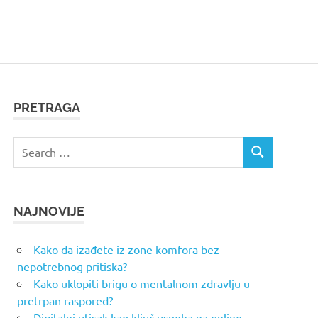
PRETRAGA
Search
SEARCH
for:
NAJNOVIJE
Kako da izađete iz zone komfora bez
nepotrebnog pritiska?
Kako uklopiti brigu o mentalnom zdravlju u
pretrpan raspored?
Digitalni utisak kao ključ uspeha na online