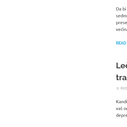
Da bi 
sedmi
prese
većin
READ
Le
tr
9. ФЕ
Kandi
vaš o
depre