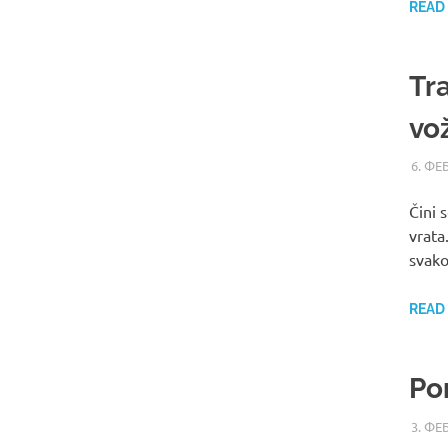
READ
Tr
vo
6. ФЕ
Čini 
vrata
svako
READ
Po
3. ФЕ