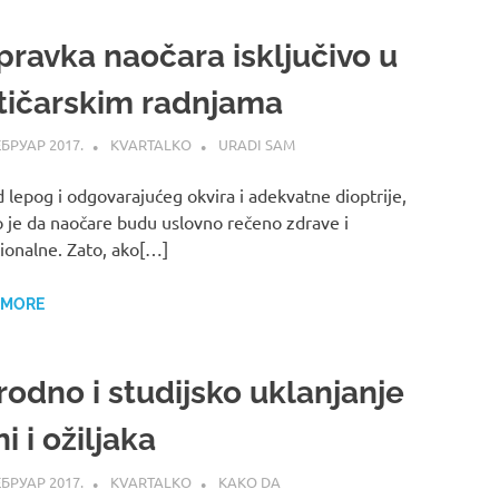
pravka naočara isključivo u
tičarskim radnjama
ЕБРУАР 2017.
KVARTALKO
URADI SAM
 lepog i odgovarajućeg okvira i adekvatne dioptrije,
 je da naočare budu uslovno rečeno zdrave i
ionalne. Zato, ako[…]
 MORE
rodno i studijsko uklanjanje
i i ožiljaka
ЕБРУАР 2017.
KVARTALKO
KAKO DA