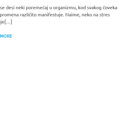
se desi neki poremećaj u organizmu, kod svakog čoveka
 promena različito manifestuje. Naime, neko na stres
uje[…]
 MORE