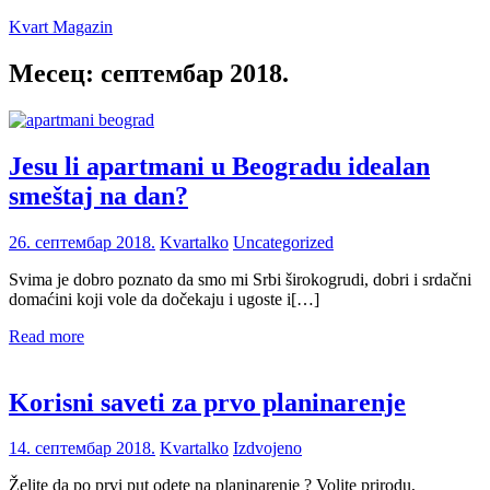
Skip
Kvart Magazin
to
content
Месец:
септембар 2018.
Na
click
od
vas!
Jesu li apartmani u Beogradu idealan
smeštaj na dan?
26. септембар 2018.
Kvartalko
Uncategorized
Svima je dobro poznato da smo mi Srbi širokogrudi, dobri i srdačni
domaćini koji vole da dočekaju i ugoste i[…]
Read more
Korisni saveti za prvo planinarenje
14. септембар 2018.
Kvartalko
Izdvojeno
Želite da po prvi put odete na planinarenje ? Volite prirodu,