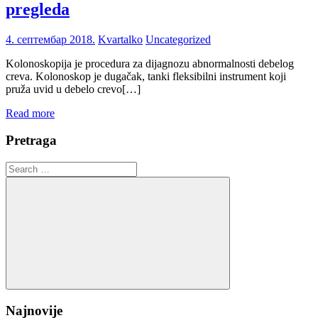
pregleda
4. септембар 2018.
Kvartalko
Uncategorized
Kolonoskopija je procedura za dijagnozu abnormalnosti debelog
creva. Kolonoskop je dugačak, tanki fleksibilni instrument koji
pruža uvid u debelo crevo[…]
Read more
Pretraga
Search
for:
Search
Najnovije