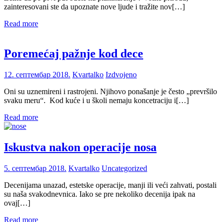
zainteresovani ste da upoznate nove ljude i tražite nov[…]
Read more
Poremećaj pažnje kod dece
12. септембар 2018.
Kvartalko
Izdvojeno
Oni su uznemireni i rastrojeni. Njihovo ponašanje je često „prevršilo
svaku meru“. Kod kuće i u školi nemaju koncetraciju i[…]
Read more
Iskustva nakon operacije nosa
5. септембар 2018.
Kvartalko
Uncategorized
Decenijama unazad, estetske operacije, manji ili veći zahvati, postali
su naša svakodnevnica. Iako se pre nekoliko decenija ipak na
ovaj[…]
Read more