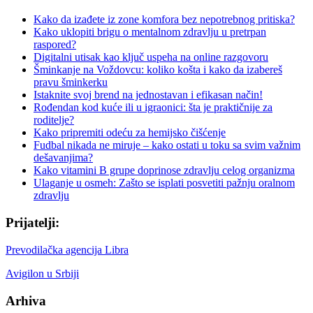
Kako da izađete iz zone komfora bez nepotrebnog pritiska?
Kako uklopiti brigu o mentalnom zdravlju u pretrpan
raspored?
Digitalni utisak kao ključ uspeha na online razgovoru
Šminkanje na Voždovcu: koliko košta i kako da izabereš
pravu šminkerku
Istaknite svoj brend na jednostavan i efikasan način!
Rođendan kod kuće ili u igraonici: šta je praktičnije za
roditelje?
Kako pripremiti odeću za hemijsko čišćenje
Fudbal nikada ne miruje – kako ostati u toku sa svim važnim
dešavanjima?
Kako vitamini B grupe doprinose zdravlju celog organizma
Ulaganje u osmeh: Zašto se isplati posvetiti pažnju oralnom
zdravlju
Prijatelji:
Prevodilačka agencija Libra
Avigilon u Srbiji
Arhiva