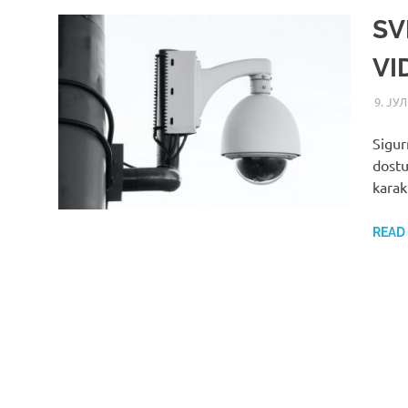
SV
VI
9. ЈУЛ
Sigur
dostu
karak
READ