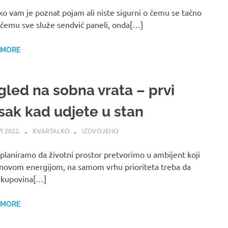
ko vam je poznat pojam ali niste sigurni o čemu se tačno
i čemu sve služe sendvič paneli, onda[…]
 MORE
gled na sobna vrata – prvi
isak kad udjete u stan
Л 2022.
KVARTALKO
IZDVOJENO
planiramo da životni prostor pretvorimo u ambijent koji
 novom energijom, na samom vrhu prioriteta treba da
 kupovina[…]
 MORE