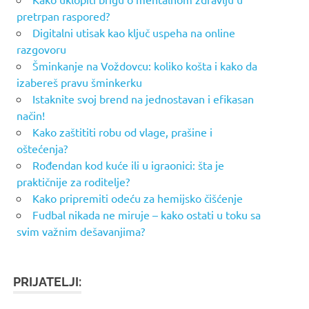
pretrpan raspored?
Digitalni utisak kao ključ uspeha na online
razgovoru
Šminkanje na Voždovcu: koliko košta i kako da
izabereš pravu šminkerku
Istaknite svoj brend na jednostavan i efikasan
način!
Kako zaštititi robu od vlage, prašine i
oštećenja?
Rođendan kod kuće ili u igraonici: šta je
praktičnije za roditelje?
Kako pripremiti odeću za hemijsko čišćenje
Fudbal nikada ne miruje – kako ostati u toku sa
svim važnim dešavanjima?
PRIJATELJI: