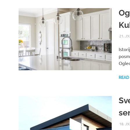
Og
Kuh
21. ЈУ
Istor
posma
Ogled
READ
Sve
se
18. ЈУ