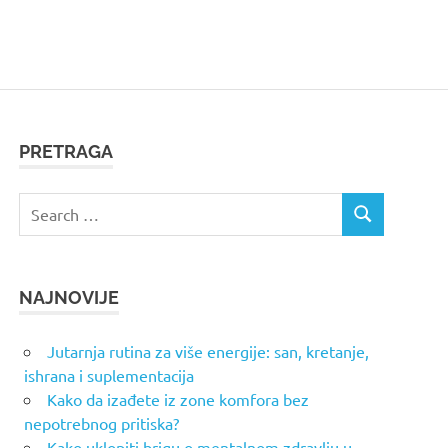
PRETRAGA
Search
SEARCH
for:
NAJNOVIJE
Jutarnja rutina za više energije: san, kretanje,
ishrana i suplementacija
Kako da izađete iz zone komfora bez
nepotrebnog pritiska?
Kako uklopiti brigu o mentalnom zdravlju u