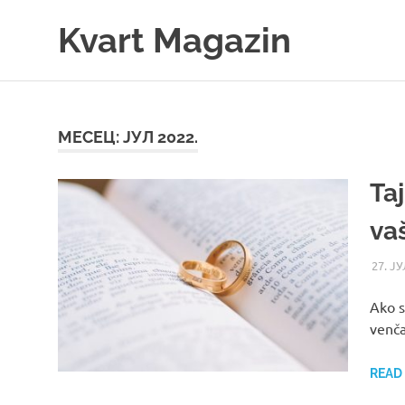
Skip
Kvart Magazin
to
content
Na
click
od
vas!
МЕСЕЦ:
ЈУЛ 2022.
Ta
va
27. ЈУ
Ako s
venča
READ