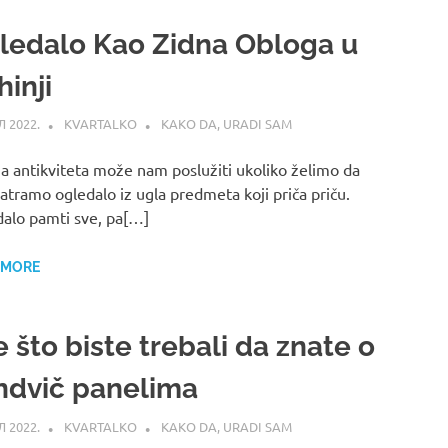
ledalo Kao Zidna Obloga u
inji
Л 2022.
KVARTALKO
KAKO DA
,
URADI SAM
ija antikviteta može nam poslužiti ukoliko želimo da
tramo ogledalo iz ugla predmeta koji priča priču.
alo pamti sve, pa[…]
 MORE
 što biste trebali da znate o
ndvič panelima
Л 2022.
KVARTALKO
KAKO DA
,
URADI SAM