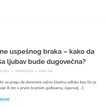
jne uspešnog braka – kako da
ša ljubav bude dugovečna?
Л 2022.
KVARTALKO
KAKO DA
te na pragu da donesete važnu životnu odluku kao što je
nje ili ste u prvim bračnim godinama, sigurno[…]
 MORE