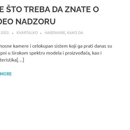
E ŠTO TREBA DA ZNATE O
DEO NADZORU
 2022.
KVARTALKO
HARDWARE
,
KAKO DA
nosne kamere i celokupan sistem koji ga prati danas su
pni u širokom spektru modela i proizvođača, kao i
teristika[…]
 MORE