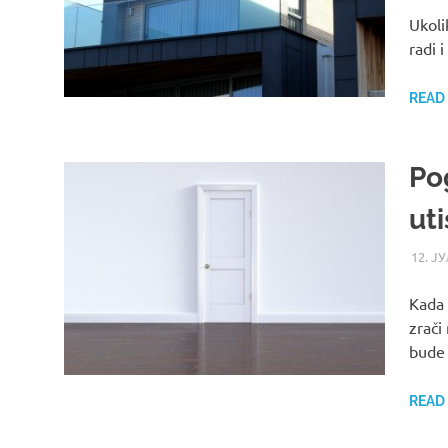
Ukoli
radi 
READ
Po
ut
12. ЈУ
Kada 
zrači
bude
READ