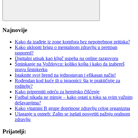
Search
Najnovije
Kako da izađete iz zone komfora bez nepotrebnog pritiska?
Kako uklopiti brigu o mentalnom zdravlju u pretrpan
raspored?
Digitalni utisak kao ključ uspeha na online razgovoru
Šminkanje na Voždovcu: koliko košta i kako da izabereš
pravu šminkerku
Istaknite svoj brend na jednostavan i efikasan način!
Rođendan kod kuće ili u igraonici: šta je praktičnije za
roditelje?
Kako pripremiti odeću za hemijsko čišćenje
Fudbal nikada ne miruje – kako ostati u toku sa svim važnim
dešavanjima?
Kako vitamini B grupe doprinose zdravlju celog organizma
Ulaganje u osmeh: Zašto se isplati posvetiti pažnju oralnom
zdravlju
Prijatelji: