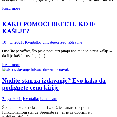
Read more
KAKO POMOĆI DETETU KOJE
KAŠLJE?
10. јул 2021.
Kvartalko
Uncategorized
,
Zdravlje
Ono što je važno, što prvo pedijatri pitaju roditelje je, vrsta kašlja –
da li je kašalj suv ili je[…]
Read more
Nudite stan za izdavanje? Evo kako da
podignete cenu kirije
2. јул 2021.
Kvartalko
Uradi sam
Želite da izdate nekretninu i zadržite stanare u lepom i
funkcionalnom stanu? Spremite se, jer je za dobijanje i
zadržavanje[…]