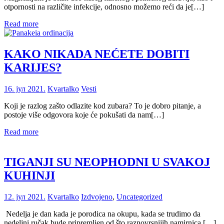
otpornosti na različite infekcije, odnosno možemo reći da je[…]
Read more
KAKO NIKADA NEĆETE DOBITI
KARIJES?
16. јул 2021.
Kvartalko
Vesti
Koji je razlog zašto odlazite kod zubara? To je dobro pitanje, a
postoje više odgovora koje će pokušati da nam[…]
Read more
TIGANJI SU NEOPHODNI U SVAKOJ
KUHINJI
12. јул 2021.
Kvartalko
Izdvojeno
,
Uncategorized
Nedelja je dan kada je porodica na okupu, kada se trudimo da
nedeljni ručak bude pripremljen od što raznovrsnijih namirnica.[…]