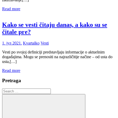
Read more
Kako se vesti čitaju danas, a kako su se
čitale pre?
1. јул 2021.
Kvartalko
Vesti
Vesti po svojoj definiciji predstavljaju informacije o aktuelnim
događajima. Mogu se prenositi na najrazličitije načine – od usta do
usta,[…]
Read more
Pretraga
Search
for: