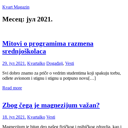
Skip
Kvart Magazin
to
content
Месец:
јул 2021.
Na
click
od
vas!
Mitovi o programima razmena
srednjoškolaca
29. јул 2021.
Kvartalko
Događaji
,
Vesti
Svi dobro znamo za priče o vedrim studentima koji spakuju torbu,
odlete avionom i stignu i stignu u potpuno novu[…]
Read more
Zbog čega je magnezijum važan?
18. јул 2021.
Kvartalko
Vesti
Magnezijum je bitan deo našeg fizičkog i psihičkog zdravlja, kao i