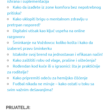
ishrana i suplementacija
Kako da izađete iz zone komfora bez nepotrebnog
pritiska?
Kako uklopiti brigu o mentalnom zdravlju u
pretrpan raspored?
Digitalni utisak kao ključ uspeha na online
razgovoru
Šminkanje na Voždovcu: koliko košta i kako da
izabereš pravu šminkerku
Istaknite svoj brend na jednostavan i efikasan način!
Kako zaštititi robu od vlage, prašine i oštećenja?
Rođendan kod kuće ili u igraonici: šta je praktičnije
za roditelje?
Kako pripremiti odeću za hemijsko čišćenje
Fudbal nikada ne miruje – kako ostati u toku sa
svim važnim dešavanjima?
PRIJATELJI: