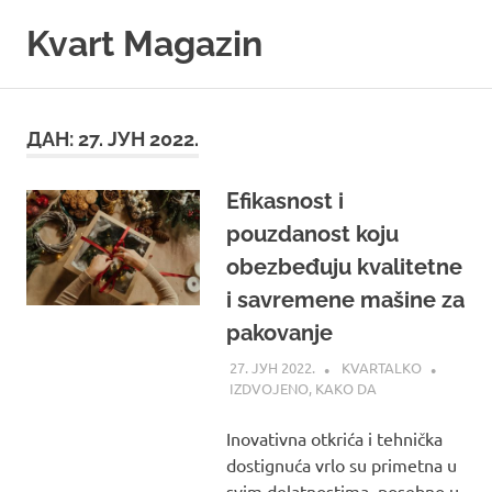
Skip
Kvart Magazin
to
content
Na
click
od
ДАН:
27. ЈУН 2022.
vas!
Efikasnost i
pouzdanost koju
obezbeđuju kvalitetne
i savremene mašine za
pakovanje
27. ЈУН 2022.
KVARTALKO
IZDVOJENO
,
KAKO DA
Inovativna otkrića i tehnička
dostignuća vrlo su primetna u
svim delatnostima, posebno u