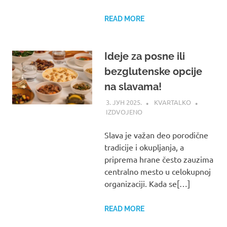
READ MORE
Ideje za posne ili
bezglutenske opcije
na slavama!
3. ЈУН 2025.
KVARTALKO
IZDVOJENO
Slava je važan deo porodične
tradicije i okupljanja, a
priprema hrane često zauzima
centralno mesto u celokupnoj
organizaciji. Kada se[…]
READ MORE