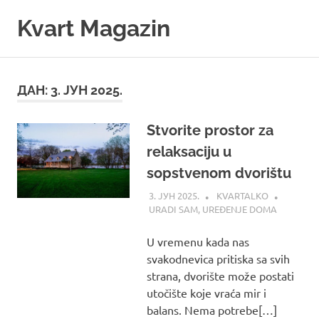
Skip
Kvart Magazin
to
content
Na
click
od
ДАН:
3. ЈУН 2025.
vas!
Stvorite prostor za
relaksaciju u
sopstvenom dvorištu
3. ЈУН 2025.
KVARTALKO
URADI SAM
,
UREĐENJE DOMA
U vremenu kada nas
svakodnevica pritiska sa svih
strana, dvorište može postati
utočište koje vraća mir i
balans. Nema potrebe[…]