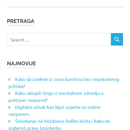
PRETRAGA
Search
SEARCH
for:
NAJNOVIJE
Kako da izađete iz zone komfora bez nepotrebnog
pritiska?
Kako uklopiti brigu o mentalnom zdravlju u
pretrpan raspored?
Digitalni utisak kao ključ uspeha na online
razgovoru
Šminkanje na Voždovcu: koliko košta i kako da
izabereš pravu šminkerku