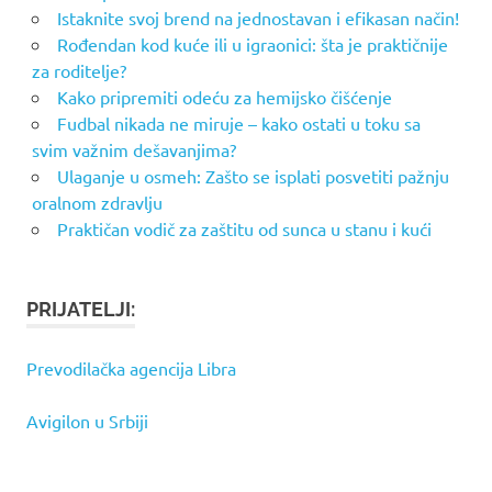
Istaknite svoj brend na jednostavan i efikasan način!
Rođendan kod kuće ili u igraonici: šta je praktičnije
za roditelje?
Kako pripremiti odeću za hemijsko čišćenje
Fudbal nikada ne miruje – kako ostati u toku sa
svim važnim dešavanjima?
Ulaganje u osmeh: Zašto se isplati posvetiti pažnju
oralnom zdravlju
Praktičan vodič za zaštitu od sunca u stanu i kući
PRIJATELJI:
Prevodilačka agencija Libra
Avigilon u Srbiji