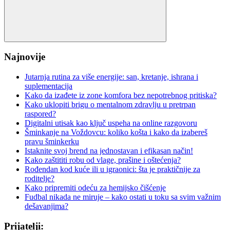
Search
Najnovije
Jutarnja rutina za više energije: san, kretanje, ishrana i
suplementacija
Kako da izađete iz zone komfora bez nepotrebnog pritiska?
Kako uklopiti brigu o mentalnom zdravlju u pretrpan
raspored?
Digitalni utisak kao ključ uspeha na online razgovoru
Šminkanje na Voždovcu: koliko košta i kako da izabereš
pravu šminkerku
Istaknite svoj brend na jednostavan i efikasan način!
Kako zaštititi robu od vlage, prašine i oštećenja?
Rođendan kod kuće ili u igraonici: šta je praktičnije za
roditelje?
Kako pripremiti odeću za hemijsko čišćenje
Fudbal nikada ne miruje – kako ostati u toku sa svim važnim
dešavanjima?
Prijatelji: