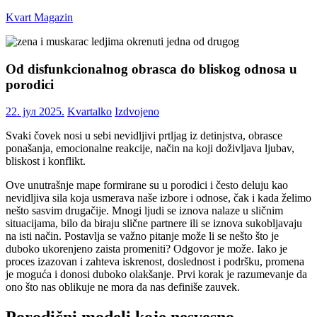
Skip
Kvart Magazin
to
content
Na
click
Od disfunkcionalnog obrasca do bliskog odnosa u
od
porodici
vas!
22. јул 2025.
Kvartalko
Izdvojeno
Svaki čovek nosi u sebi nevidljivi prtljag iz detinjstva, obrasce
ponašanja, emocionalne reakcije, način na koji doživljava ljubav,
bliskost i konflikt.
Ove unutrašnje mape formirane su u porodici i često deluju kao
nevidljiva sila koja usmerava naše izbore i odnose, čak i kada želimo
nešto sasvim drugačije. Mnogi ljudi se iznova nalaze u sličnim
situacijama, bilo da biraju slične partnere ili se iznova sukobljavaju
na isti način. Postavlja se važno pitanje može li se nešto što je
duboko ukorenjeno zaista promeniti? Odgovor je može. Iako je
proces izazovan i zahteva iskrenost, doslednost i podršku, promena
je moguća i donosi duboko olakšanje. Prvi korak je razumevanje da
ono što nas oblikuje ne mora da nas definiše zauvek.