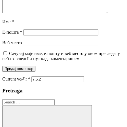
Име
*
Е-пошта
*
Веб место
Сачувај моје име, е-пошту и веб место у овом прегледачу
веба за следећи пут када коментаришем.
Current ye@r
*
Pretraga
Search
for: