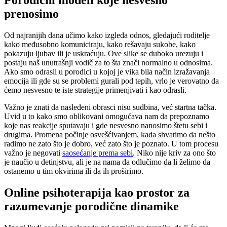
Porodični modeli koje nesvesno
prenosimo
Od najranijih dana učimo kako izgleda odnos, gledajući roditelje
kako međusobno komuniciraju, kako rešavaju sukobe, kako
pokazuju ljubav ili je uskraćuju. Ove slike se duboko urezuju i
postaju naš unutrašnji vodič za to šta znači normalno u odnosima.
Ako smo odrasli u porodici u kojoj je vika bila način izražavanja
emocija ili gde su se problemi gurali pod tepih, vrlo je verovatno da
ćemo nesvesno te iste strategije primenjivati i kao odrasli.
Važno je znati da nasleđeni obrasci nisu sudbina, već startna tačka.
Uvid u to kako smo oblikovani omogućava nam da prepoznamo
koje nas reakcije sputavaju i gde nesvesno nanosimo štetu sebi i
drugima. Promena počinje osvešćivanjem, kada shvatimo da nešto
radimo ne zato što je dobro, već zato što je poznato. U tom procesu
važno je negovati
saosećanje prema sebi
. Niko nije kriv za ono što
je naučio u detinjstvu, ali je na nama da odlučimo da li želimo da
ostanemo u tim okvirima ili da ih proširimo.
Online psihoterapija kao prostor za
razumevanje porodične dinamike