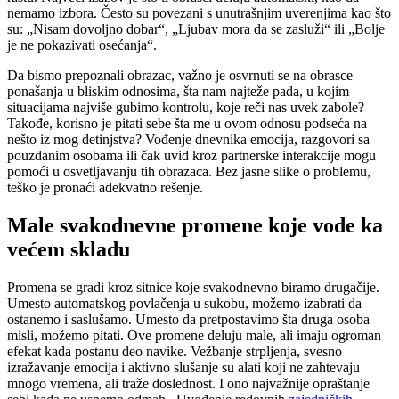
nemamo izbora. Često su povezani s unutrašnjim uverenjima kao što
su: „Nisam dovoljno dobar“, „Ljubav mora da se zasluži“ ili „Bolje
je ne pokazivati osećanja“.
Da bismo prepoznali obrazac, važno je osvrnuti se na obrasce
ponašanja u bliskim odnosima, šta nam najteže pada, u kojim
situacijama najviše gubimo kontrolu, koje reči nas uvek zabole?
Takođe, korisno je pitati sebe šta me u ovom odnosu podseća na
nešto iz mog detinjstva? Vođenje dnevnika emocija, razgovori sa
pouzdanim osobama ili čak uvid kroz partnerske interakcije mogu
pomoći u osvetljavanju tih obrazaca. Bez jasne slike o problemu,
teško je pronaći adekvatno rešenje.
Male svakodnevne promene koje vode ka
većem skladu
Promena se gradi kroz sitnice koje svakodnevno biramo drugačije.
Umesto automatskog povlačenja u sukobu, možemo izabrati da
ostanemo i saslušamo. Umesto da pretpostavimo šta druga osoba
misli, možemo pitati. Ove promene deluju male, ali imaju ogroman
efekat kada postanu deo navike. Vežbanje strpljenja, svesno
izražavanje emocija i aktivno slušanje su alati koji ne zahtevaju
mnogo vremena, ali traže doslednost. I ono najvažnije opraštanje