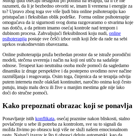
Mnogi ljudi osećaju nelagodu pri pomisli na terapiju, da li će me
razumeti, da li je bezbedno otvoriti se, imam li vremena i energije za
to? Upravo zbog toga sve više ljudi bira online psihoterapiju kao
pristupačan i fleksibilan oblik podrške. Forma online psihoterapije
omogućava da iz sigurnosti svog doma razgovaramo o stvarima koje
nas dotiču, a da pritom imamo osećaj kontrole nad tempom i
dubinom procesa. Zahvaljujući fleksibilnosti koju nudi,
online
psihoterapija
postaje sve češći izbor onih koji žele da rade na sebi
uprkos svakodnevnim obavezama.
Online psihoterapija pruža bezbedan prostor da se istraže porodični
modeli, stečena uverenja i način na koji oni utiču na sadašnje
odnose. Terapeut kao neutralna osoba može pomoći da sagledamo
dinamiku iz druge perspektive i da postepeno uvodimo nove načine
razmišljanja i reagovanja. Osim toga, činjenica da se terapija odvija
putem interneta može olakšati kontinuitet, naročito onima koji često
putuju, imaju malu decu ili žive u manjim mestima gde nije lako
doći do stručne pomoći.
Kako prepoznati obrazac koji se ponavlja
Ponavljanje istih
konflikata
, osećaj praznine nakon bliskosti, stalno
povlačenje u sebe ili potreba za kontrolom, sve su to signali da
možda živimo po obrascu koji više ne služi našem emocionalnom
rastu. Najveći izazov je što ti obrasci deluju automatski, kao da