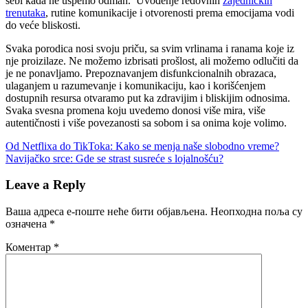
sebi kada ne uspemo odmah. Uvođenje redovnih
zajedničkih
trenutaka
, rutine komunikacije i otvorenosti prema emocijama vodi
do veće bliskosti.
Svaka porodica nosi svoju priču, sa svim vrlinama i ranama koje iz
nje proizilaze. Ne možemo izbrisati prošlost, ali možemo odlučiti da
je ne ponavljamo. Prepoznavanjem disfunkcionalnih obrazaca,
ulaganjem u razumevanje i komunikaciju, kao i korišćenjem
dostupnih resursa otvaramo put ka zdravijim i bliskijim odnosima.
Svaka svesna promena koju uvedemo donosi više mira, više
autentičnosti i više povezanosti sa sobom i sa onima koje volimo.
Кретање
Previous
Od Netflixa do TikToka: Kako se menja naše slobodno vreme?
Post:
Next
Navijačko srce: Gde se strast susreće s lojalnošću?
чланка
Post:
Leave a Reply
Ваша адреса е-поште неће бити објављена.
Неопходна поља су
означена
*
Коментар
*