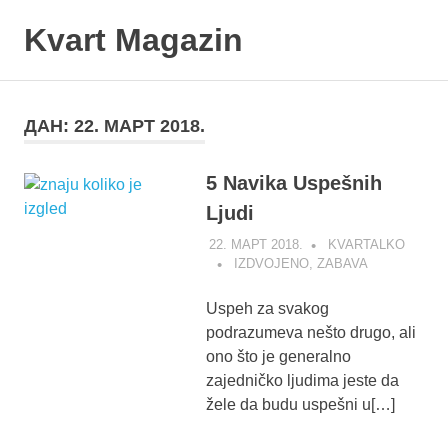
Skip
Kvart Magazin
to
content
Na
click
od
ДАН:
22. МАРТ 2018.
vas!
5 Navika Uspešnih
Ljudi
22. МАРТ 2018.
KVARTALKO
IZDVOJENO
,
ZABAVA
Uspeh za svakog
podrazumeva nešto drugo, ali
ono što je generalno
zajedničko ljudima jeste da
žele da budu uspešni u[…]