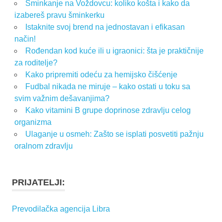
Šminkanje na Voždovcu: koliko košta i kako da
izabereš pravu šminkerku
Istaknite svoj brend na jednostavan i efikasan
način!
Rođendan kod kuće ili u igraonici: šta je praktičnije
za roditelje?
Kako pripremiti odeću za hemijsko čišćenje
Fudbal nikada ne miruje – kako ostati u toku sa
svim važnim dešavanjima?
Kako vitamini B grupe doprinose zdravlju celog
organizma
Ulaganje u osmeh: Zašto se isplati posvetiti pažnju
oralnom zdravlju
PRIJATELJI:
Prevodilačka agencija Libra