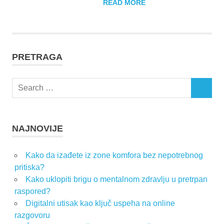
READ MORE
PRETRAGA
Search
SEARCH
for:
NAJNOVIJE
Kako da izađete iz zone komfora bez nepotrebnog
pritiska?
Kako uklopiti brigu o mentalnom zdravlju u pretrpan
raspored?
Digitalni utisak kao ključ uspeha na online
razgovoru