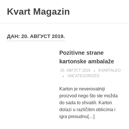
Skip
Kvart Magazin
to
content
Na
click
od
ДАН:
20. АВГУСТ 2019.
vas!
Pozitivne strane
kartonske ambalaže
20. АВГУСТ 2019.
KVARTALKO
UNCATEGORIZED
Karton je neverovatniji
proizvod nego što ste možda
do sada to shvatili. Karton
dolazi u različitim oblicima i
igra presudnu[…]