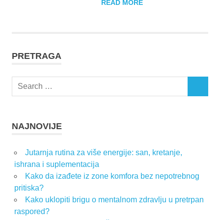
READ MORE
PRETRAGA
Search
SEARCH
for:
NAJNOVIJE
Jutarnja rutina za više energije: san, kretanje,
ishrana i suplementacija
Kako da izađete iz zone komfora bez nepotrebnog
pritiska?
Kako uklopiti brigu o mentalnom zdravlju u pretrpan
raspored?