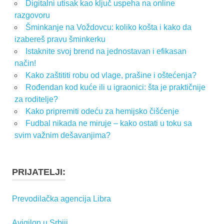
Digitalni utisak kao ključ uspeha na online
razgovoru
Šminkanje na Voždovcu: koliko košta i kako da
izabereš pravu šminkerku
Istaknite svoj brend na jednostavan i efikasan
način!
Kako zaštititi robu od vlage, prašine i oštećenja?
Rođendan kod kuće ili u igraonici: šta je praktičnije
za roditelje?
Kako pripremiti odeću za hemijsko čišćenje
Fudbal nikada ne miruje – kako ostati u toku sa
svim važnim dešavanjima?
PRIJATELJI:
Prevodilačka agencija Libra
Avigilon u Srbiji