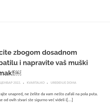
cite zbogom dosadnom
patilu i napravite vaš muški
mak!￼
ЕЦЕМБАР 2022.
KVARTALKO
UREĐENJE DOMA
rajte unapred, ne želite da vam nešto zafali na pola puta.
 od ovih stvari ste sigurno već videli i[…]