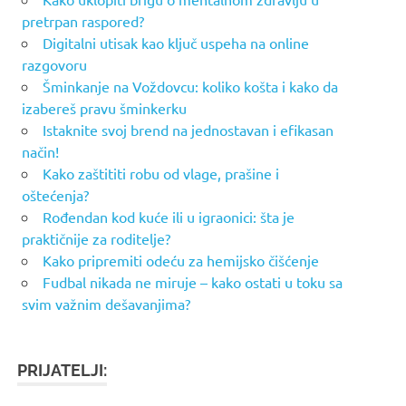
pretrpan raspored?
Digitalni utisak kao ključ uspeha na online
razgovoru
Šminkanje na Voždovcu: koliko košta i kako da
izabereš pravu šminkerku
Istaknite svoj brend na jednostavan i efikasan
način!
Kako zaštititi robu od vlage, prašine i
oštećenja?
Rođendan kod kuće ili u igraonici: šta je
praktičnije za roditelje?
Kako pripremiti odeću za hemijsko čišćenje
Fudbal nikada ne miruje – kako ostati u toku sa
svim važnim dešavanjima?
PRIJATELJI: