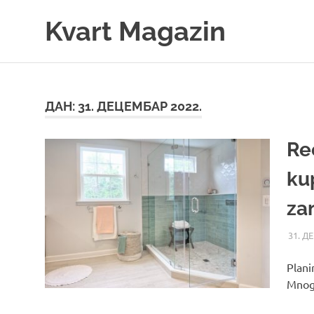
Skip
Kvart Magazin
to
content
Na
click
od
vas!
ДАН:
31. ДЕЦЕМБАР 2022.
Re
ku
za
31. Д
Plani
Mnoge