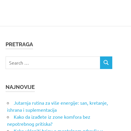
PRETRAGA
Search
SEARCH
for:
NAJNOVIJE
Jutarnja rutina za više energije: san, kretanje,
ishrana i suplementacija
Kako da izađete iz zone komfora bez
nepotrebnog pritiska?
Kako uklopiti brigu o mentalnom zdravlju u