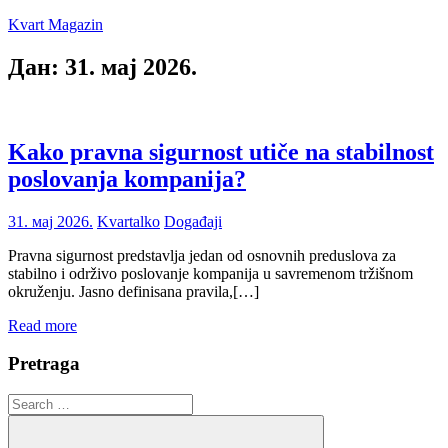
Skip
Kvart Magazin
to
content
Дан:
31. мај 2026.
Na
click
od
vas!
Kako pravna sigurnost utiče na stabilnost
poslovanja kompanija?
31. мај 2026.
Kvartalko
Događaji
Pravna sigurnost predstavlja jedan od osnovnih preduslova za
stabilno i održivo poslovanje kompanija u savremenom tržišnom
okruženju. Jasno definisana pravila,[…]
Read more
Pretraga
Search
for: