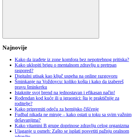
Search
Najnovije
Kako da izađete iz zone komfora bez nepotrebnog pritiska?
Kako uklopiti brigu o mentalnom zdravlju u pretrpan
raspored?
Digitalni utisak kao ključ uspeha na online razgovoru
Šminkanje na Voždovcu: koliko košta i kako da izabereš
pravu šminkerku
Istaknite svoj brend na jednostavan i efikasan način!
Rođendan kod kuće ili u igraonici: šta je praktičnije za
roditelje?
Kako pripremiti odeću za hemijsko čišćenje
Fudbal nikada ne miruje – kako ostati u toku sa svim važnim
dešavanjima?
Kako vitamini B grupe doprinose zdravlju celog organizma
Ulaganje u osmeh: Zašto se isplati posvetiti pažnju oralnom
zdravlju