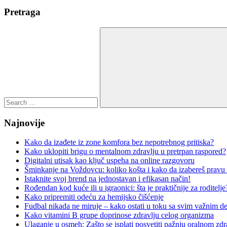
Pretraga
Search
for:
Search
Najnovije
Kako da izađete iz zone komfora bez nepotrebnog pritiska?
Kako uklopiti brigu o mentalnom zdravlju u pretrpan raspored?
Digitalni utisak kao ključ uspeha na online razgovoru
Šminkanje na Voždovcu: koliko košta i kako da izabereš pravu
Istaknite svoj brend na jednostavan i efikasan način!
Rođendan kod kuće ili u igraonici: šta je praktičnije za roditelje
Kako pripremiti odeću za hemijsko čišćenje
Fudbal nikada ne miruje – kako ostati u toku sa svim važnim d
Kako vitamini B grupe doprinose zdravlju celog organizma
Ulaganje u osmeh: Zašto se isplati posvetiti pažnju oralnom zdr