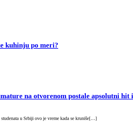
ite kuhinju po meri?
u mature na otvorenom postale apsolutni hit 
 i studenata u Srbiji ovo je vreme kada se kruniše[…]