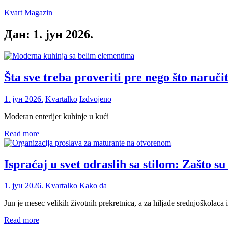
Skip
Kvart Magazin
to
content
Дан:
1. јун 2026.
Na
click
od
vas!
Šta sve treba proveriti pre nego što naruč
1. јун 2026.
Kvartalko
Izdvojeno
Moderan enterijer kuhinje u kući
Read more
Ispraćaj u svet odraslih sa stilom: Zašto s
1. јун 2026.
Kvartalko
Kako da
Jun je mesec velikih životnih prekretnica, a za hiljade srednjoškolaca
Read more