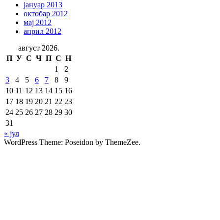
јануар 2013
октобар 2012
мај 2012
април 2012
август 2026.
П
У
С
Ч
П
С
Н
1
2
3
4
5
6
7
8
9
10
11
12
13
14
15
16
17
18
19
20
21
22
23
24
25
26
27
28
29
30
31
« јул
WordPress Theme: Poseidon by ThemeZee.