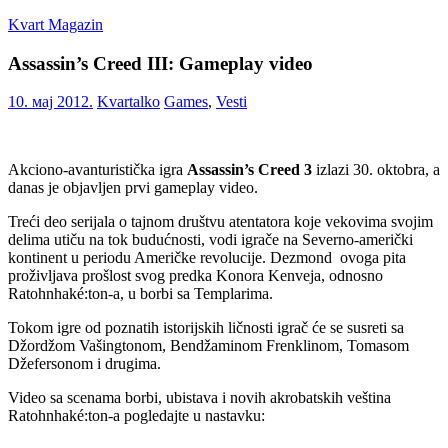
Skip
Kvart Magazin
to
content
Assassin’s Creed III: Gameplay video
Na
click
10. мај 2012.
Kvartalko
Games
,
Vesti
od
vas!
Akciono-avanturistička igra
Assassin’s Creed 3
izlazi 30. oktobra, a
danas je objavljen prvi gameplay video.
Treći deo serijala o tajnom društvu atentatora koje vekovima svojim
delima utiču na tok budućnosti, vodi igrače na Severno-američki
kontinent u periodu Američke revolucije. Dezmond ovoga pita
proživljava prošlost svog predka Konora Kenveja, odnosno
Ratohnhaké:ton-a, u borbi sa Templarima.
Tokom igre od poznatih istorijskih ličnosti igrač će se susreti sa
Džordžom Vašingtonom, Bendžaminom Frenklinom, Tomasom
Džefersonom i drugima.
Video sa scenama borbi, ubistava i novih akrobatskih veština
Ratohnhaké:ton-a pogledajte u nastavku: