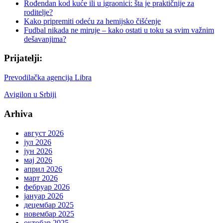
Rođendan kod kuće ili u igraonici: šta je praktičnije za
roditelje?
Kako pripremiti odeću za hemijsko čišćenje
Fudbal nikada ne miruje – kako ostati u toku sa svim važnim
dešavanjima?
Prijatelji:
Prevodilačka agencija Libra
Avigilon u Srbiji
Arhiva
август 2026
јул 2026
јун 2026
мај 2026
април 2026
март 2026
фебруар 2026
јануар 2026
децембар 2025
новембар 2025
октобар 2025