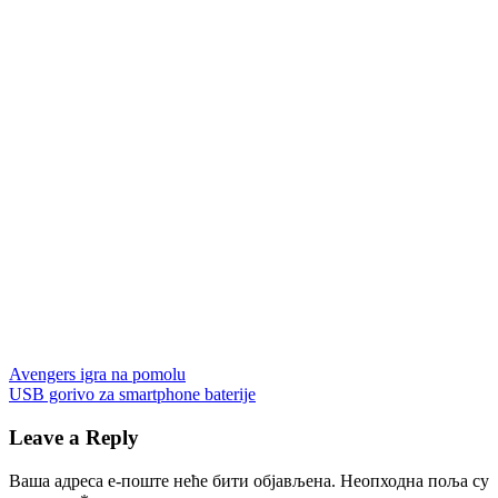
Кретање
Previous
Američka
Avengers igra na pomolu
Post:
Next
revolucija
USB gorivo za smartphone baterije
Assassin's
чланка
Post:
Creed
Assassin's
Creed
Leave a Reply
3
atentatori
Džordž
Vašington
Ratohnhaké:ton
templari
Ubisoft
Ваша адреса е-поште неће бити објављена.
Неопходна поља су