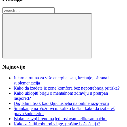
Search
for:
Search
Najnovije
Jutarnja rutina za više energije: san, kretanje, ishrana i
suplementacija
Kako da izađete iz zone komfora bez nepotrebnog pritiska?
Kako uklopiti brigu o mentalnom zdravlju u pretrpan
raspored?
Digitalni utisak kao ključ uspeha na online razgovoru
Šminkanje na Voždovcu: koliko košta i kako da izabereš
pravu šminkerku
Istaknite svoj brend na jednostavan i efikasan način!
Kako zaštititi robu od vlage, prašine i oštećenja?