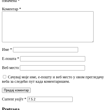
означена
*
Коментар
*
Име
*
Е-пошта
*
Веб место
Сачувај моје име, е-пошту и веб место у овом прегледачу
веба за следећи пут када коментаришем.
Current ye@r
*
Pretraga