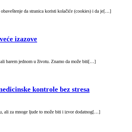
baveštenje da stranica koristi kolačiće (cookies) i da je[…]
veće izazove
ljali barem jednom u životu. Znamo da može biti[…]
edicinske kontrole bez stresa
u, ali za mnoge ljude to može biti i izvor dodatnog[…]