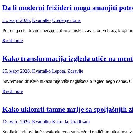
Da li moderni frižideri mogu smanjiti pot
25. март 2026.
Kvartalko
Uređenje doma
Potrošnja električne energije u domaćinstvu zavisi od velikog broja 
Read more
Kako transformacija izgleda utiče na ment
25. март 2026.
Kvartalko
Lepota
,
Zdravlje
Savremeno društvo nikada nije više naglašavalo izgled nego danas. Od
Read more
Kako ukloniti tamne mrlje sa spoljašnjih 
16. март 2026.
Kvartalko
Kako da
,
Uradi sam
Spoljašnji zidovi kuće svakodnevno su izloženi različitim uticajima 