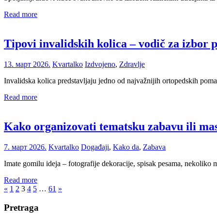
Read more
Tipovi invalidskih kolica – vodič za izbor
13. март 2026.
Kvartalko
Izdvojeno
,
Zdravlje
Invalidska kolica predstavljaju jedno od najvažnijih ortopedskih po
Read more
Kako organizovati tematsku zabavu ili ma
7. март 2026.
Kvartalko
Događaji
,
Kako da
,
Zabava
Imate gomilu ideja – fotografije dekoracije, spisak pesama, nekoliko
Read more
Пагинација
Previous
Next
«
1
2
3
4
5
…
61
»
Posts
Posts
чланака
Pretraga