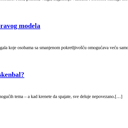
 pravog modela
magala koje osobama sa smanjenom pokretljivošću omogućava veću samost
skenbal?
 mogućih tema – a kad krenete da spajate, sve deluje nepovezano.[…]