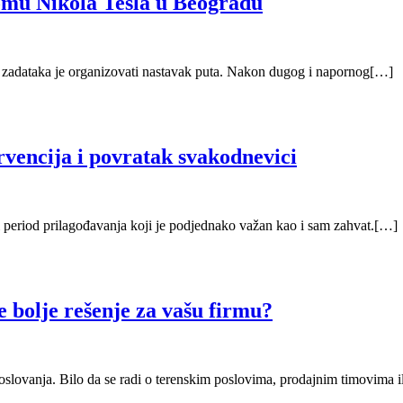
romu Nikola Tesla u Beogradu
 zadataka je organizovati nastavak puta. Nakon dugog i napornog[…]
rvencija i povratak svakodnevici
i period prilagođavanja koji je podjednako važan kao i sam zahvat.[…]
e bolje rešenje za vašu firmu?
slovanja. Bilo da se radi o terenskim poslovima, prodajnim timovima i