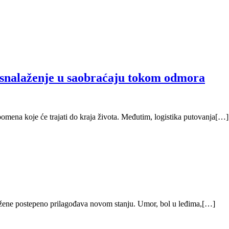
 snalaženje u saobraćaju tokom odmora
pomena koje će trajati do kraja života. Međutim, logistika putovanja[…]
lo žene postepeno prilagođava novom stanju. Umor, bol u leđima,[…]