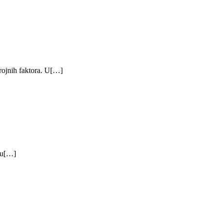
brojnih faktora. U[…]
aju[…]