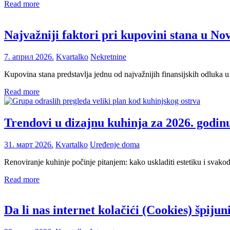
Read more
Najvažniji faktori pri kupovini stana u N
7. април 2026.
Kvartalko
Nekretnine
Kupovina stana predstavlja jednu od najvažnijih finansijskih odluka u
Read more
Trendovi u dizajnu kuhinja za 2026. godin
31. март 2026.
Kvartalko
Uređenje doma
Renoviranje kuhinje počinje pitanjem: kako uskladiti estetiku i svako
Read more
Da li nas internet kolačići (Cookies) špijun