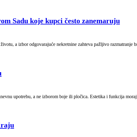
ovom Sadu koje kupci često zanemaruju
 životu, a izbor odgovarajuće nekretnine zahteva pažljivo razmatranje 
u
dnevnu upotrebu, a ne izborom boje ili pločica. Estetika i funkcija mor
iraju