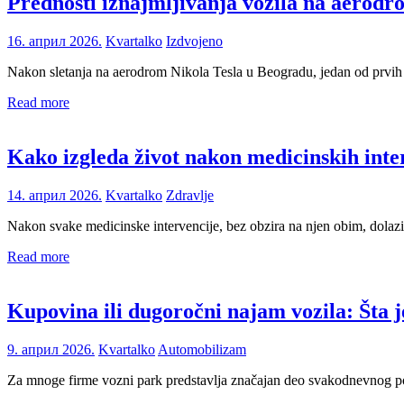
Prednosti iznajmljivanja vozila na aerod
16. април 2026.
Kvartalko
Izdvojeno
Nakon sletanja na aerodrom Nikola Tesla u Beogradu, jedan od prvih
Read more
Kako izgleda život nakon medicinskih inte
14. април 2026.
Kvartalko
Zdravlje
Nakon svake medicinske intervencije, bez obzira na njen obim, dolaz
Read more
Kupovina ili dugoročni najam vozila: Šta j
9. април 2026.
Kvartalko
Automobilizam
Za mnoge firme vozni park predstavlja značajan deo svakodnevnog po