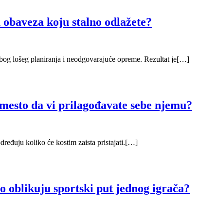
 obaveza koju stalno odlažete?
 zbog lošeg planiranja i neodgovarajuće opreme. Rezultat je[…]
mesto da vi prilagođavate sebe njemu?
određuju koliko će kostim zaista pristajati.[…]
o oblikuju sportski put jednog igrača?