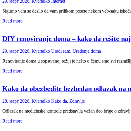
29. март 2026.
Kvartalko
Internet
Sigurno vam se desilo da vam prilikom posete nekom veb-sajtu iskoči o
Read more
DIY renoviranje doma – kako da rešite naj
29. март 2026.
Kvartalko
Uradi sam
,
Uređenje doma
Renoviranje doma u sopstvenoj režiji je nešto o čemu smo svi razmiš
Read more
Kako da obezbedite bezbedan odlazak na m
28. март 2026.
Kvartalko
Kako da
,
Zdravlje
Odlazak na medicinske kontrole predstavlja važan deo brige o zdravlj
Read more