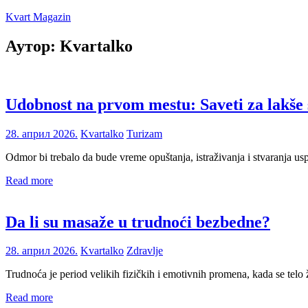
Skip
Kvart Magazin
to
content
Аутор:
Kvartalko
Na
click
od
vas!
Udobnost na prvom mestu: Saveti za lakše
28. април 2026.
Kvartalko
Turizam
Odmor bi trebalo da bude vreme opuštanja, istraživanja i stvaranja us
Read more
Da li su masaže u trudnoći bezbedne?
28. април 2026.
Kvartalko
Zdravlje
Trudnoća je period velikih fizičkih i emotivnih promena, kada se te
Read more