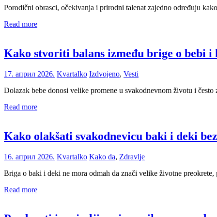
Porodični obrasci, očekivanja i prirodni talenat zajedno određuju kako
Read more
Kako stvoriti balans između brige o bebi i 
17. април 2026.
Kvartalko
Izdvojeno
,
Vesti
Dolazak bebe donosi velike promene u svakodnevnom životu i često za
Read more
Kako olakšati svakodnevicu baki i deki be
16. април 2026.
Kvartalko
Kako da
,
Zdravlje
Briga o baki i deki ne mora odmah da znači velike životne preokrete, 
Read more