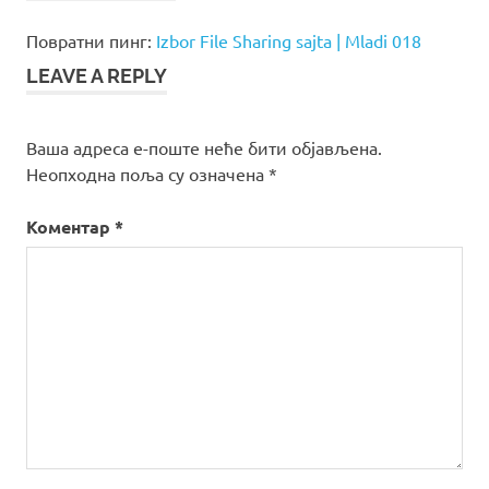
megaupload
Повратни пинг:
Izbor File Sharing sajta | Mladi 018
rapidshare
upload
LEAVE A REPLY
wupload
Ваша адреса е-поште неће бити објављена.
Неопходна поља су означена
*
Коментар
*