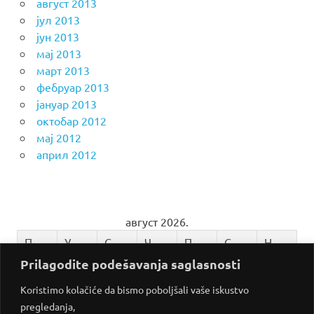
август 2013
јул 2013
јун 2013
мај 2013
март 2013
фебруар 2013
јануар 2013
октобар 2012
мај 2012
април 2012
август 2026.
П
У
С
Ч
П
С
Н
Prilagodite podešavanja saglasnosti
1
2
3
4
5
6
7
8
9
Koristimo kolačiće da bismo poboljšali vaše iskustvo
pregledanja,
10
11
12
13
14
15
16