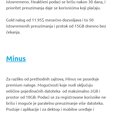
istovremeno. Neaktivni podaci se brišu nakon 30 dana, i
prioritet preuzimanja daje se korisnicima koji plaćaju.
Gold nalog od 11.95$ mesečno dozvoljava i to 50
istovremenih preuzimanja i protok od 15GB dnevno bez
čekanja.
Minus
Za razliku od prethodnih sajtova, Minus ne poseduje
premium naloge. Mogućnosti koje nudi uključuju
veličine pojedinačnih datoteka od maksimalno 2GB i
prostor od 10GB. Podaci se za registrovane korisnike ne
brišu i moguće je paralelno preuzimanje više datoteka.
Postoje i aplikacije i za dektop i mobilne uređaje i