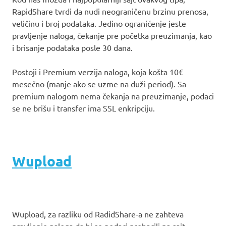
RapidShare tvrdi da nudi neograničenu brzinu prenosa,
veličinu i broj podataka. Jedino ograničenje jeste
pravljenje naloga, čekanje pre početka preuzimanja, kao
i brisanje podataka posle 30 dana.
Postoji i Premium verzija naloga, koja košta 10€
mesečno (manje ako se uzme na duži period). Sa
premium nalogom nema čekanja na preuzimanje, podaci
se ne brišu i transfer ima SSL enkripciju.
Wupload
Wupload, za razliku od RadidShare-a ne zahteva
pravljenje naloga da bi se podaci prebacili na sajt.