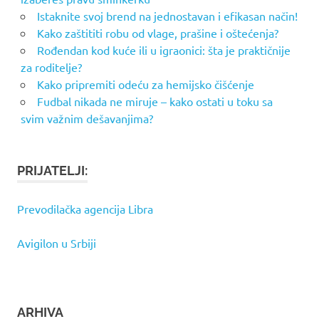
Istaknite svoj brend na jednostavan i efikasan način!
Kako zaštititi robu od vlage, prašine i oštećenja?
Rođendan kod kuće ili u igraonici: šta je praktičnije
za roditelje?
Kako pripremiti odeću za hemijsko čišćenje
Fudbal nikada ne miruje – kako ostati u toku sa
svim važnim dešavanjima?
PRIJATELJI:
Prevodilačka agencija Libra
Avigilon u Srbiji
ARHIVA