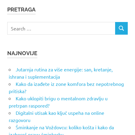
PRETRAGA
Search
SEARCH
for:
NAJNOVIJE
Jutarnja rutina za više energije: san, kretanje,
ishrana i suplementacija
Kako da izađete iz zone komfora bez nepotrebnog
pritiska?
Kako uklopiti brigu o mentalnom zdravlju u
pretrpan raspored?
Digitalni utisak kao ključ uspeha na online
razgovoru
Šminkanje na Voždovcu: koliko košta i kako da
izabereš pravu šminkerku