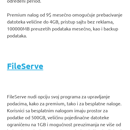
određeni period.
Premium nalog od 9$ mesečno omogućuje prebacivanje
datoteka veličine do 4GB, pristup sajtu bez reklama,
100000MB preuzetih podataka mesečno, kao i backup
podataka.
FileServe
FileServe nudi opciju svoj programa za upravljanje
podacima, kako za premium, tako i za besplatne naloge.
Korisnici sa besplatnim nalogom imaju prostor za
podatke od 500GB, veličinu pojedinačne datoteke
ograničenu na 1GB i mogućnost preuzimanja ne više od