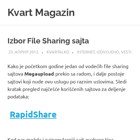
Skip
Kvart Magazin
to
content
Na
click
od
Izbor File Sharing sajta
vas!
23. АПРИЛ 2012.
KVARTALKO
INTERNET
,
IZDVOJENO
,
VESTI
Kako je početkom godine jedan od vodećih file sharing
sajtova
Megaupload
prekio sa radom, i dalje postoje
sajtovi koji nude ovu uslugu po raznim uslovima. Sledi
kratak pregled najčešće korišćenih sajtova za deljenje
podataka:
RapidShare
Kod nas možda i najpopularniji sajt ovakvog tipa,