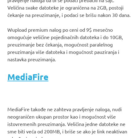
Veličina svake datoteke je ograničena na 2GB, postoji
čekanje na preuzimanje, i podaci se brišu nakon 30 dana.
Wupload premium nalog po ceni od 9$ mesečno
omogućuje veličine pojedinačnih datoteka i do 10GB,
preuzimanje bez čekanja, mogućnost paralelnog
preuzimanja više datoteka i mogućnost pauziranja i
nastavka preuzimanja.
MediaFire
MediaFire takođe ne zahteva pravljenje naloga, nudi
neograničen ukupan prostor kao i mogućnost više
istovremenih preuzimanja. Veličina jedne datoteke ne
sme biti veća od 200MB, i briše se ako je link neaktivan