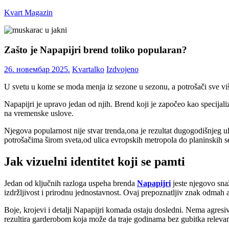
Skip
Kvart Magazin
to
content
Na
click
Zašto je Napapijri brend toliko popularan?
od
vas!
26. новембар 2025.
Kvartalko
Izdvojeno
U svetu u kome se moda menja iz sezone u sezonu, a potrošači sve više 
Napapijri je upravo jedan od njih. Brend koji je započeo kao specijali
na vremenske uslove.
Njegova popularnost nije stvar trenda,ona je rezultat dugogodišnjeg ul
potrošačima širom sveta,od ulica evropskih metropola do planinskih s
Jak vizuelni identitet koji se pamti
Jedan od ključnih razloga uspeha brenda
Napapijri
jeste njegovo sna
izdržljivost i prirodnu jednostavnost. Ovaj prepoznatljiv znak odmah 
Boje, krojevi i detalji Napapijri komada ostaju dosledni. Nema agres
rezultira garderobom koja može da traje godinama bez gubitka relevan