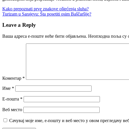
Кретање
Previous
Kako prepoznati prve znakove oštećenja sluha?
Post:
Next
Turizam u Sarajevu: Šta posetiti osim Baščaršije?
чланка
Post:
Leave a Reply
Ваша адреса е-поште неће бити објављена.
Неопходна поља су 
Коментар
*
Име
*
Е-пошта
*
Веб место
Сачувај моје име, е-пошту и веб место у овом прегледачу ве