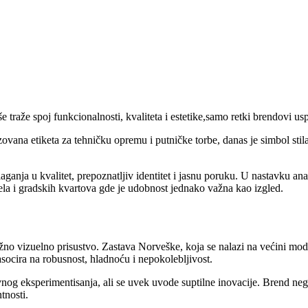
traže spoj funkcionalnosti, kvaliteta i estetike,samo retki brendovi us
zovana etiketa za tehničku opremu i putničke torbe, danas je simbol sti
aganja u kvalitet, prepoznatljiv identitet i jasnu poruku. U nastavku an
ela i gradskih kvartova gde je udobnost jednako važna kao izgled.
žno vizuelno prisustvo. Zastava Norveške, koja se nalazi na većini mode
asocira na robusnost, hladnoću i nepokolebljivost.
ivnog eksperimentisanja, ali se uvek uvode suptilne inovacije. Brend ne
tnosti.