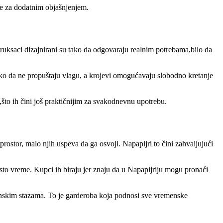
ebe za dodatnim objašnjenjem.
ruksaci dizajnirani su tako da odgovaraju realnim potrebama,bilo da
 tako da ne propuštaju vlagu, a krojevi omogućavaju slobodno kretanje
,što ih čini još praktičnijim za svakodnevnu upotrebu.
ostor, malo njih uspeva da ga osvoji. Napapijri to čini zahvaljujući
isto vreme. Kupci ih biraju jer znaju da u Napapijriju mogu pronaći
inskim stazama. To je garderoba koja podnosi sve vremenske