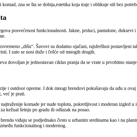
komad, zna se šta se dobija,estetika koja traje i oblikuje stil bez potr
ta
gova posvećenost funkcionalnosti. Jakne, prsluci, pantalone, duksevi i 
me.
istovremeno „dišu“. Šavovi su dodatno ojačani, rajsferšlusi postavljeni
isti. I zato se nosi duže i češće od mnogih drugih.
eva dovoljan je jednostavan ciklus pranja da se vrate u prvobitno stanje
rije i outdoor opreme. I dok mnogi brendovi pokušavaju da uđu u ovaj pr
, već je prati.
najtraženije komade jer nude toplotu, pokretljivost i moderan izgled u 
i za kežual šetnju po gradu ili odlazak na posao.
 brenda viđaju se podjednako često u urbanim sredinama kao i na plan
ju između funkcionalnog i modernog.