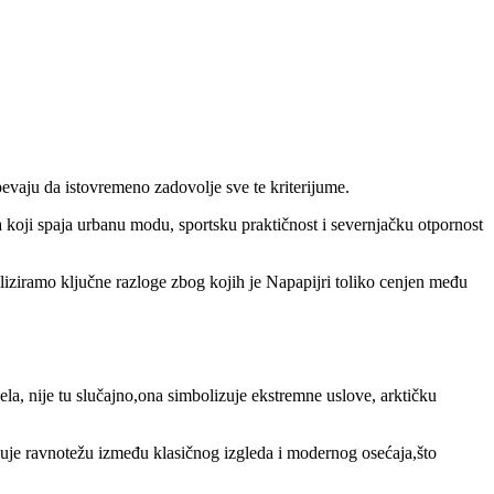
pevaju da istovremeno zadovolje sve te kriterijume.
la koji spaja urbanu modu, sportsku praktičnost i severnjačku otpornost
aliziramo ključne razloge zbog kojih je Napapijri toliko cenjen među
la, nije tu slučajno,ona simbolizuje ekstremne uslove, arktičku
guje ravnotežu između klasičnog izgleda i modernog osećaja,što