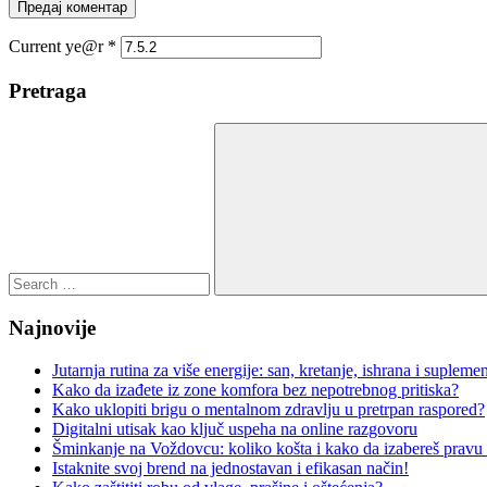
Current ye@r
*
Pretraga
Search
for:
Search
Najnovije
Jutarnja rutina za više energije: san, kretanje, ishrana i suplemen
Kako da izađete iz zone komfora bez nepotrebnog pritiska?
Kako uklopiti brigu o mentalnom zdravlju u pretrpan raspored?
Digitalni utisak kao ključ uspeha na online razgovoru
Šminkanje na Voždovcu: koliko košta i kako da izabereš pravu
Istaknite svoj brend na jednostavan i efikasan način!