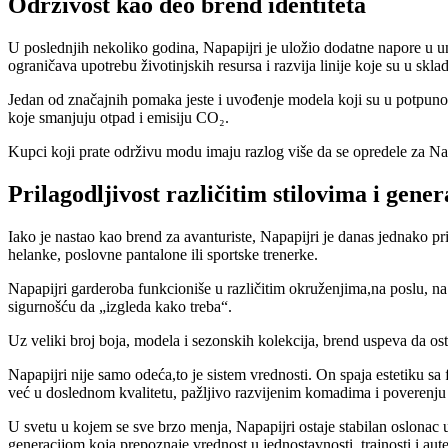
Održivost kao deo brend identiteta
U poslednjih nekoliko godina, Napapijri je uložio dodatne napore u 
ograničava upotrebu životinjskih resursa i razvija linije koje su u skla
Jedan od značajnih pomaka jeste i uvođenje modela koji su u potpunost
koje smanjuju otpad i emisiju CO₂.
Kupci koji prate održivu modu imaju razlog više da se opredele za Napa
Prilagodljivost različitim stilovima i gene
Iako je nastao kao brend za avanturiste, Napapijri je danas jednako p
helanke, poslovne pantalone ili sportske trenerke.
Napapijri garderoba funkcioniše u različitim okruženjima,na poslu, na
sigurnošću da „izgleda kako treba“.
Uz veliki broj boja, modela i sezonskih kolekcija, brend uspeva da osta
Napapijri nije samo odeća,to je sistem vrednosti. On spaja estetiku s
već u doslednom kvalitetu, pažljivo razvijenim komadima i poverenju
U svetu u kojem se sve brzo menja, Napapijri ostaje stabilan oslonac 
generacijom koja prepoznaje vrednost u jednostavnosti, trajnosti i aute