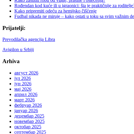
Kako zaštititi robu od vlage, prašine i oštećenja?
Rođendan kod kuće ili u igraonici: šta je praktičnije za roditelje
Kako pripremiti odeću za hemijsko čišćenje
Fudbal nikada ne miruje – kako ostati u toku sa svim važnim d
Prijatelji:
Prevodilačka agencija Libra
Avigilon u Srbiji
Arhiva
август 2026
јул 2026
јун 2026
мај 2026
април 2026
март 2026
фебруар 2026
јануар 2026
децембар 2025
новембар 2025
октобар 2025
септембар 2025