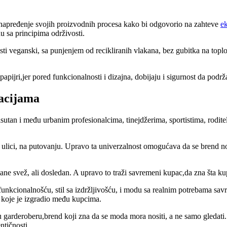
unapređenje svojih proizvodnih procesa kako bi odgovorio na zahteve
ek
du sa principima održivosti.
i veganski, sa punjenjem od recikliranih vlakana, bez gubitka na toploti
pijri,jer pored funkcionalnosti i dizajna, dobijaju i sigurnost da podr
racijama
risutan i među urbanim profesionalcima, tinejdžerima, sportistima, rodi
 ulici, na putovanju. Upravo ta univerzalnost omogućava da se brend no
ne svež, ali dosledan. A upravo to traži savremeni kupac,da zna šta kupuj
a funkcionalnošću, stil sa izdržljivošću, i modu sa realnim potrebama s
 koje je izgradio među kupcima.
u garderoberu,brend koji zna da se moda mora nositi, a ne samo gledati
ntičnosti.