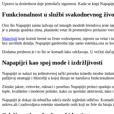
Upravo ta doslednost daje potrošaču sigurnost. Kada se kupi Napapijri 
Funkcionalnost u službi svakodnevnog živo
Ono što Napapijri zaista izdvaja od mnogih modnih brendova jeste nje
je u pitanju gradska zima, planinski vetar ili promenljivo prelazno vre
Materijali
koje koristi brend su često vodootporni, otporni na vetar i 
bez suvišnih detalja. Napapijri garderoba nije samo estetska,ona se kor
Dodatna prednost je i to što se komadi lako održavaju. U većini slučaj
Napapijri kao spoj mode i izdržljivosti
Napapijri se nalazi na jedinstvenoj tački preseka između modne indust
pažljivoj strategiji i filozofiji u kojoj dizajn ne narušava funkcionalnost
Zimske jakne, vetrovke, ruksaci i posebno Napapijri prsluci spadaju u 
tople, kvalitetne i moderne prsluke, kako za sportske aktivnosti, tako 
Napapijri je dokaz da tehnička odeća može izgledati odlično. Komadi
uslove,ali i zadovoljava estetske standarde onih koji ne žele da bira