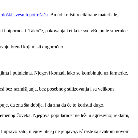
ološki svesnih potrošača
. Brend koristi reciklirane materijale,
 i otpornosti. Takođe, pakovanja i etikete sve više prate smernice
žavaju brend koji misli dugoročno.
teljima i putnicima. Njegovi komadi lako se kombinuju uz farmerke,
si bez razmišljanja, bez posebnog stilizovanja i sa velikom
e, da zna šta dobija, i da zna da će to koristiti dugo.
avremenog čoveka. Njegova popularnost ne leži u agresivnoj reklami,
. I upravo zato, njegov uticaj ne jenjava,već raste sa svakom novom