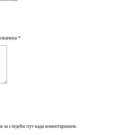
означена
*
ба за следећи пут када коментаришем.