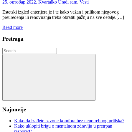
25. октобар 2022.
Kvartalko
Uradi sam
,
Vesti
Estetski izgled enterijera je i te kako važan i prilikom njegovog
preuređenja ili renoviranja treba obratiti pažnju na sve detalje.[…]
Read more
Pretraga
Search
for:
Search
Najnovije
Kako da izađete iz zone komfora bez nepotrebnog pritiska?
Kako uklopiti brigu o mentalnom zdravlju u pretrpan
raspored?