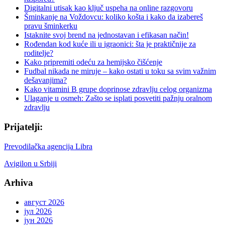
Digitalni utisak kao ključ uspeha na online razgovoru
Šminkanje na Voždovcu: koliko košta i kako da izabereš
pravu šminkerku
Istaknite svoj brend na jednostavan i efikasan način!
Rođendan kod kuće ili u igraonici: šta je praktičnije za
roditelje?
Kako pripremiti odeću za hemijsko čišćenje
Fudbal nikada ne miruje – kako ostati u toku sa svim važnim
dešavanjima?
Kako vitamini B grupe doprinose zdravlju celog organizma
Ulaganje u osmeh: Zašto se isplati posvetiti pažnju oralnom
zdravlju
Prijatelji:
Prevodilačka agencija Libra
Avigilon u Srbiji
Arhiva
август 2026
јул 2026
јун 2026