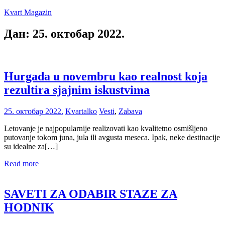
Skip
Kvart Magazin
to
content
Дан:
25. октобар 2022.
Na
click
od
vas!
Hurgada u novembru kao realnost koja
rezultira sjajnim iskustvima
25. октобар 2022.
Kvartalko
Vesti
,
Zabava
Letovanje je najpopularnije realizovati kao kvalitetno osmišljeno
putovanje tokom juna, jula ili avgusta meseca. Ipak, neke destinacije
su idealne za[…]
Read more
SAVETI ZA ODABIR STAZE ZA
HODNIK