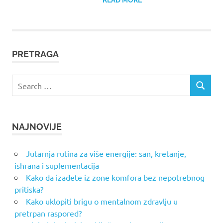
READ MORE
PRETRAGA
Search
SEARCH
for:
NAJNOVIJE
Jutarnja rutina za više energije: san, kretanje,
ishrana i suplementacija
Kako da izađete iz zone komfora bez nepotrebnog
pritiska?
Kako uklopiti brigu o mentalnom zdravlju u
pretrpan raspored?