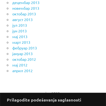
децембар 2013
новембар 2013
октобар 2013
август 2013
јул 2013
јун 2013
мај 2013
март 2013
фебруар 2013
јануар 2013
октобар 2012
мај 2012
април 2012
јун 2023.
Prilagodite podešavanja saglasnosti
П
У
С
Ч
П
С
Н