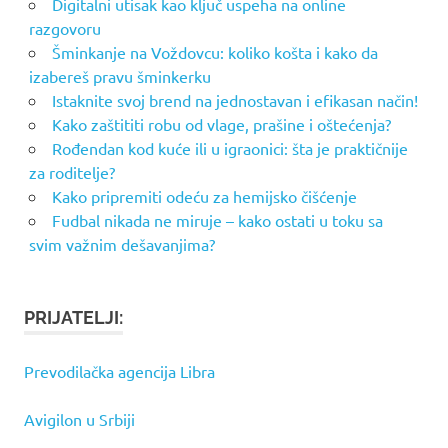
Digitalni utisak kao ključ uspeha na online
razgovoru
Šminkanje na Voždovcu: koliko košta i kako da
izabereš pravu šminkerku
Istaknite svoj brend na jednostavan i efikasan način!
Kako zaštititi robu od vlage, prašine i oštećenja?
Rođendan kod kuće ili u igraonici: šta je praktičnije
za roditelje?
Kako pripremiti odeću za hemijsko čišćenje
Fudbal nikada ne miruje – kako ostati u toku sa
svim važnim dešavanjima?
PRIJATELJI:
Prevodilačka agencija Libra
Avigilon u Srbiji