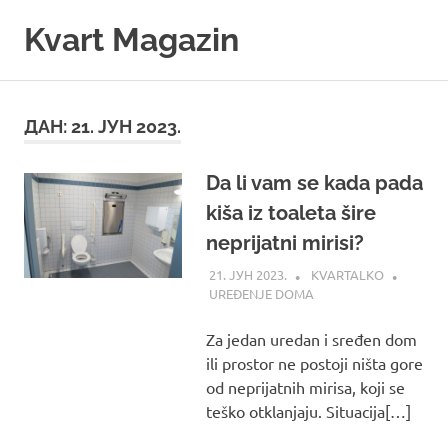
Skip
Kvart Magazin
to
content
Na
click
od
ДАН:
21. ЈУН 2023.
vas!
Da li vam se kada pada
kiša iz toaleta šire
neprijatni mirisi?
21. ЈУН 2023.
KVARTALKO
UREĐENJE DOMA
Za jedan uredan i sređen dom
ili prostor ne postoji ništa gore
od neprijatnih mirisa, koji se
teško otklanjaju. Situacija[…]