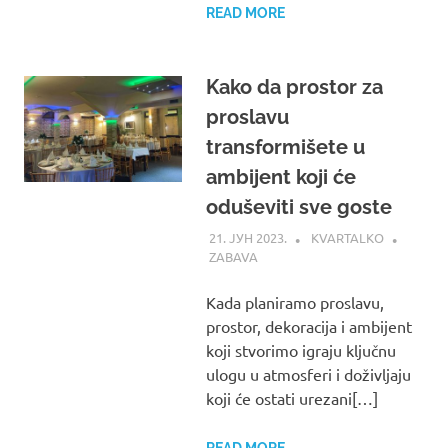
READ MORE
Kako da prostor za
proslavu
transformišete u
ambijent koji će
oduševiti sve goste
21. ЈУН 2023.
KVARTALKO
ZABAVA
Kada planiramo proslavu,
prostor, dekoracija i ambijent
koji stvorimo igraju ključnu
ulogu u atmosferi i doživljaju
koji će ostati urezani[…]