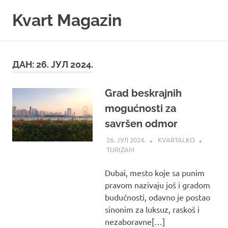
Skip
Kvart Magazin
to
content
Na
click
od
ДАН:
26. ЈУЛ 2024.
vas!
Grad beskrajnih
mogućnosti za
savršen odmor
26. ЈУЛ 2024.
KVARTALKO
TURIZAM
Dubai, mesto koje sa punim
pravom nazivaju još i gradom
budućnosti, odavno je postao
sinonim za luksuz, raskoš i
nezaboravne[…]