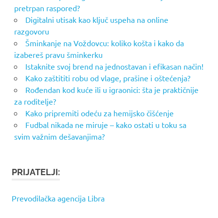
pretrpan raspored?
Digitalni utisak kao ključ uspeha na online
razgovoru
Šminkanje na Voždovcu: koliko košta i kako da
izabereš pravu šminkerku
Istaknite svoj brend na jednostavan i efikasan način!
Kako zaštititi robu od vlage, prašine i oštećenja?
Rođendan kod kuće ili u igraonici: šta je praktičnije
za roditelje?
Kako pripremiti odeću za hemijsko čišćenje
Fudbal nikada ne miruje – kako ostati u toku sa
svim važnim dešavanjima?
PRIJATELJI:
Prevodilačka agencija Libra