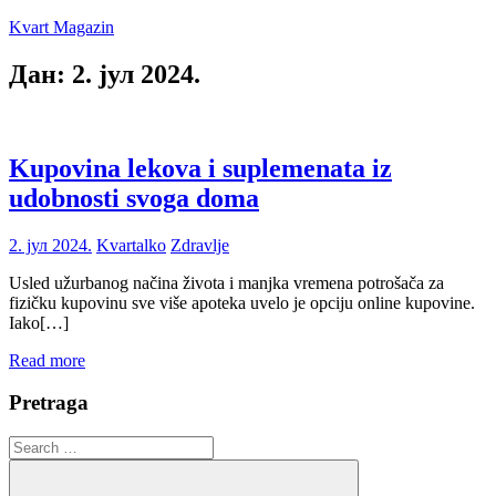
Skip
Kvart Magazin
to
content
Дан:
2. јул 2024.
Na
click
od
vas!
Kupovina lekova i suplemenata iz
udobnosti svoga doma
2. јул 2024.
Kvartalko
Zdravlje
Usled užurbanog načina života i manjka vremena potrošača za
fizičku kupovinu sve više apoteka uvelo je opciju online kupovine.
Iako[…]
Read more
Pretraga
Search
for: