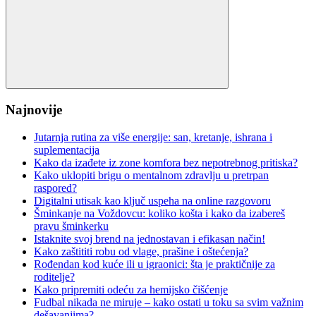
Search
Najnovije
Jutarnja rutina za više energije: san, kretanje, ishrana i
suplementacija
Kako da izađete iz zone komfora bez nepotrebnog pritiska?
Kako uklopiti brigu o mentalnom zdravlju u pretrpan
raspored?
Digitalni utisak kao ključ uspeha na online razgovoru
Šminkanje na Voždovcu: koliko košta i kako da izabereš
pravu šminkerku
Istaknite svoj brend na jednostavan i efikasan način!
Kako zaštititi robu od vlage, prašine i oštećenja?
Rođendan kod kuće ili u igraonici: šta je praktičnije za
roditelje?
Kako pripremiti odeću za hemijsko čišćenje
Fudbal nikada ne miruje – kako ostati u toku sa svim važnim
dešavanjima?