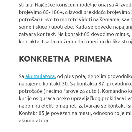
struju. Najčešće korišćen model je onaj sa 4 izvod
brojevima 85- i 86+, a izvodi prekidača brojevima 
potrošaču. Sve to možete videti na šemama, sav ta
šeme ( skice ) upotrebe. Kada se dovede napajanj
zatvara kontakt. Na kontakt 85 dovodimo minus, 
kontakta. I sada možemo da izmerimo kolika str
KONKRETNA PRIMENA
Sa
akumulatora
, od plus pola, debelim provodn
napajemo kontakt 30. Sa kontakta 87, provodnik
potrošače ( recimo farove za auto ). Komandno kol
kutije osigurača preko upravljačkog prekidača i vr
napon na elektromagnet, zatvaraju se kontakti sna
Kontakt 85 je povezan na masu, odnosno to je mi
akumulatora.