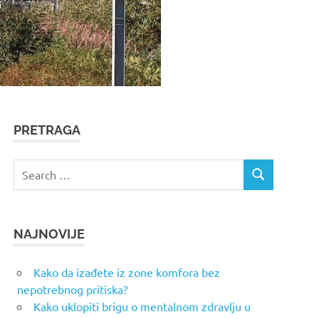
PRETRAGA
Search
SEARCH
for:
NAJNOVIJE
Kako da izađete iz zone komfora bez
nepotrebnog pritiska?
Kako uklopiti brigu o mentalnom zdravlju u