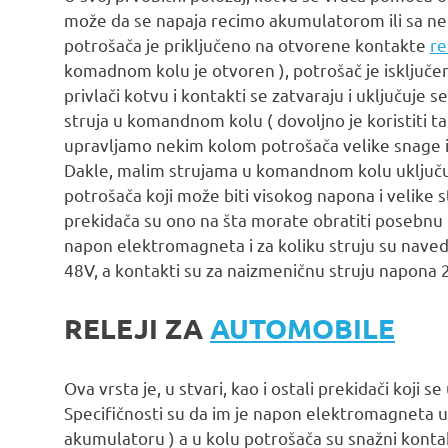
može da se napaja recimo akumulatorom ili sa ne
potrošača je priključeno na otvorene kontakte
re
komadnom kolu je otvoren ), potrošač je isključ
privlači kotvu i kontakti se zatvaraju i uključuje
struja u komandnom kolu ( dovoljno je koristiti
upravljamo nekim kolom potrošača velike snage 
Dakle, malim strujama u komandnom kolu uključ
potrošača koji može biti visokog napona i velike 
prekidača su ono na šta morate obratiti posebnu
napon elektromagneta i za koliku struju su naved
48V, a kontakti su za naizmeničnu struju napona
RELEJI ZA
AUTOMOBILE
Ova vrsta je, u stvari, kao i ostali prekidači koji 
Specifičnosti su da im je napon elektromagneta
akumulatoru ) a u kolu potrošača su snažni konta