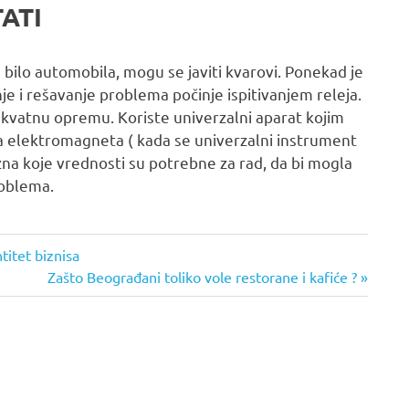
ATI
 bilo automobila, mogu se javiti kvarovi. Ponekad je
nje i rešavanje problema počinje ispitivanjem releja.
kvatnu opremu. Koriste univerzalni aparat kojim
 elektromagneta ( kada se univerzalni instrument
zna koje vrednosti su potrebne za rad, da bi mogla
roblema.
ntitet biznisa
Next
Zašto Beograđani toliko vole restorane i kafiće ?
Post: