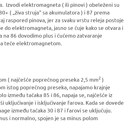
a. Izvodi elektromagneta ( ili pinovi ) obeleženi su
30+ ( „živa struja“ sa akumulatora ) i 87 prema
j raspored pinova, jer za svaku vrstu releja postoje
e do elektromagneta, jasno se čuje kako se otvara i
a na 86 dovodimo plus i čućemo zatvaranje
uja teče elektromagnetom.
2
ikom ( najčešće poprečnog preseka 2,5 mm
)
om istog poprečnog preseka, napajamo krajnje
o između tačaka 85 i 86, napaja se, najčešće iz
ši uključivanje i isključivanje farova. Kada se dovede
ge između tačaka 30 i 87 i farovi se uključuju.
nus i normalno, spojen je sa minus polom