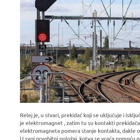
Relej je, u stvari, prekidač koji se uključuje i i
je elektromagnet , zatim tu su kontakti prekidača 
elektromagneta pomera stanje kontakta, dakle ove
U svoj prvobitni položaj, kotva se vraća pomoću 