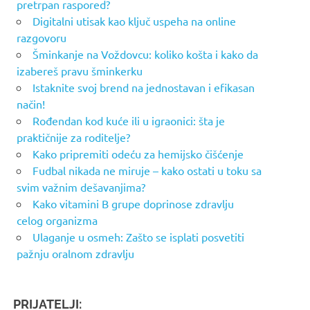
pretrpan raspored?
Digitalni utisak kao ključ uspeha na online
razgovoru
Šminkanje na Voždovcu: koliko košta i kako da
izabereš pravu šminkerku
Istaknite svoj brend na jednostavan i efikasan
način!
Rođendan kod kuće ili u igraonici: šta je
praktičnije za roditelje?
Kako pripremiti odeću za hemijsko čišćenje
Fudbal nikada ne miruje – kako ostati u toku sa
svim važnim dešavanjima?
Kako vitamini B grupe doprinose zdravlju
celog organizma
Ulaganje u osmeh: Zašto se isplati posvetiti
pažnju oralnom zdravlju
PRIJATELJI: