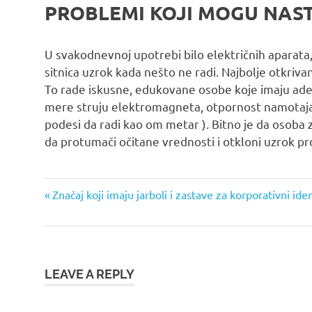
PROBLEMI KOJI MOGU NAST
U svakodnevnoj upotrebi bilo električnih aparata,
sitnica uzrok kada nešto ne radi. Najbolje otkriva
To rade iskusne, edukovane osobe koje imaju ade
mere struju elektromagneta, otpornost namotaja
podesi da radi kao om metar ). Bitno je da osoba 
da protumači očitane vrednosti i otkloni uzrok p
Previous
Кретање
Značaj koji imaju jarboli i zastave za korporativni ide
Post:
чланка
LEAVE A REPLY