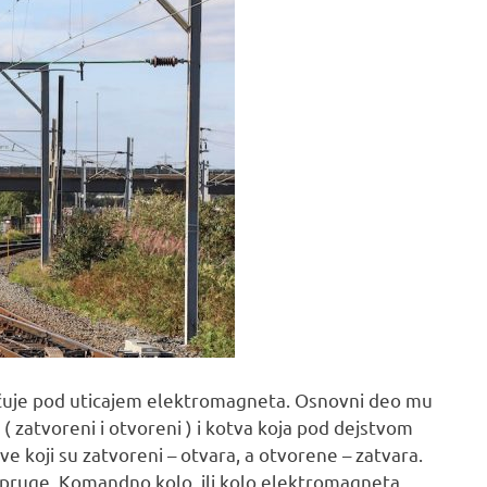
sključuje pod uticajem elektromagneta. Osnovni deo mu
( zatvoreni i otvoreni ) i kotva koja pod dejstvom
 koji su zatvoreni – otvara, a otvorene – zatvara.
opruge. Komandno kolo, ili kolo elektromagneta,