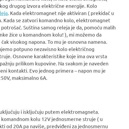
kog drugog izvora električne energije. Kolo
leja
. Kada elektromagnet nije aktiviran ( prekidač u
en. Kada se zatvori komandno kolo, elektromagnet
 se potrošač. Suština samog releja je da, pomoću malih
 tanke žice u komandnom kolu! ), mi možemo da
i čak visokog napona. To mu je osnovna namena.
ujemo potpuno nezavisno kolo električnog
struje. Osnovne karakteristike koje ima ova vrsta
 pažnju prilikom kupovine. Na svakom je naveden
eni kontakti. Evo jednog primera – napon mu je
 250V, maksimalno 6A.
se uključuju i isključuju putem elektromagneta.
 u komandnom kolu 12V jednosmerne struje ( u
kti od 20A pa naviše, predviđeni za jednosmernu