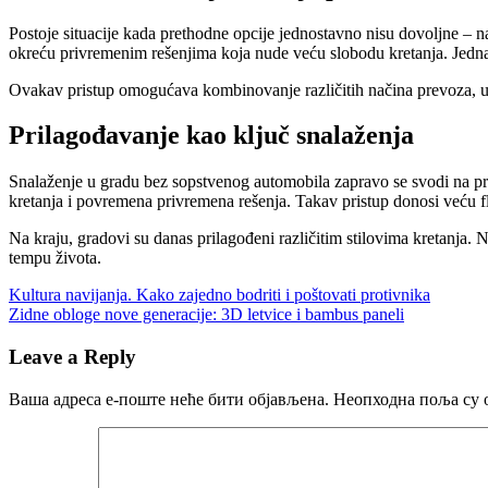
Postoje situacije kada prethodne opcije jednostavno nisu dovoljne – na 
okreću privremenim rešenjima koja nude veću slobodu kretanja. Jedn
Ovakav pristup omogućava kombinovanje različitih načina prevoza, u z
Prilagođavanje kao ključ snalaženja
Snalaženje u gradu bez sopstvenog automobila zapravo se svodi na pri
kretanja i povremena privremena rešenja. Takav pristup donosi veću fl
Na kraju, gradovi su danas prilagođeni različitim stilovima kretanja.
tempu života.
Кретање
Previous
Kultura navijanja. Kako zajedno bodriti i poštovati protivnika
Post:
Next
Zidne obloge nove generacije: 3D letvice i bambus paneli
чланка
Post:
Leave a Reply
Ваша адреса е-поште неће бити објављена.
Неопходна поља су 