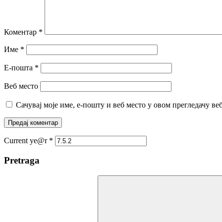
Коментар
*
Име
*
Е-пошта
*
Веб место
Сачувај моје име, е-пошту и веб место у овом прегледачу ве
Current ye@r
*
Pretraga
Search
for: