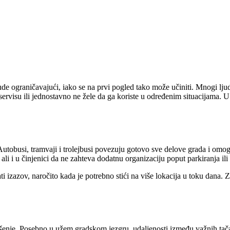
 ograničavajući, iako se na prvi pogled tako može učiniti. Mnogi ljud
ervisu ili jednostavno ne žele da ga koriste u određenim situacijama. U
Autobusi, tramvaji i trolejbusi povezuju gotovo sve delove grada i omog
i i u činjenici da ne zahteva dodatnu organizaciju poput parkiranja ili
ati izazov, naročito kada je potrebno stići na više lokacija u toku dana
šenje. Posebno u užem gradskom jezgru, udaljenosti između važnih tač