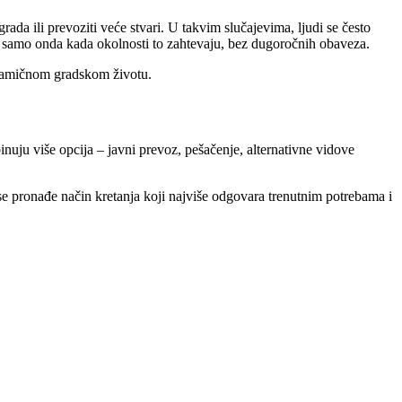
ada ili prevoziti veće stvari. U takvim slučajevima, ljudi se često
o, samo onda kada okolnosti to zahtevaju, bez dugoročnih obaveza.
dinamičnom gradskom životu.
uju više opcija – javni prevoz, pešačenje, alternativne vidove
 se pronađe način kretanja koji najviše odgovara trenutnim potrebama i