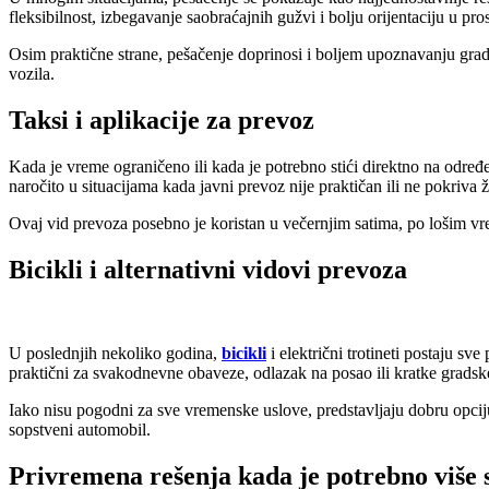
fleksibilnost, izbegavanje saobraćajnih gužvi i bolju orijentaciju u pro
Osim praktične strane, pešačenje doprinosi i boljem upoznavanju grada.
vozila.
Taksi i aplikacije za prevoz
Kada je vreme ograničeno ili kada je potrebno stići direktno na određen
naročito u situacijama kada javni prevoz nije praktičan ili ne pokriva ž
Ovaj vid prevoza posebno je koristan u večernjim satima, po lošim vr
Bicikli i alternativni vidovi prevoza
U poslednjih nekoliko godina,
bicikli
i električni trotineti postaju s
praktični za svakodnevne obaveze, odlazak na posao ili kratke gradske
Iako nisu pogodni za sve vremenske uslove, predstavljaju dobru opcij
sopstveni automobil.
Privremena rešenja kada je potrebno više 