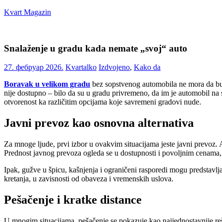
Skip
Kvart Magazin
to
content
Na
click
Snalaženje u gradu kada nemate „svoj“ auto
od
vas!
27. фебруар 2026.
Kvartalko
Izdvojeno
,
Kako da
Boravak u velikom gradu
bez sopstvenog automobila ne mora da bude
nije dostupno – bilo da su u gradu privremeno, da im je automobil na s
otvorenost ka različitim opcijama koje savremeni gradovi nude.
Javni prevoz kao osnovna alternativa
Za mnoge ljude, prvi izbor u ovakvim situacijama jeste javni prevoz. 
Prednost javnog prevoza ogleda se u dostupnosti i povoljnim cenama, al
Ipak, gužve u špicu, kašnjenja i ograničeni rasporedi mogu predstavlj
kretanja, u zavisnosti od obaveza i vremenskih uslova.
Pešačenje i kratke distance
U mnogim situacijama, pešačenje se pokazuje kao najjednostavnije re