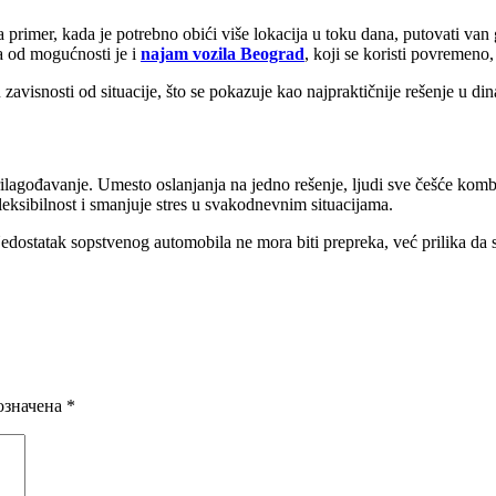
primer, kada je potrebno obići više lokacija u toku dana, putovati van gr
a od mogućnosti je i
najam vozila Beograd
, koji se koristi povremen
avisnosti od situacije, što se pokazuje kao najpraktičnije rešenje u 
lagođavanje. Umesto oslanjanja na jedno rešenje, ljudi sve češće kombin
eksibilnost i smanjuje stres u svakodnevnim situacijama.
 Nedostatak sopstvenog automobila ne mora biti prepreka, već prilika da
означена
*