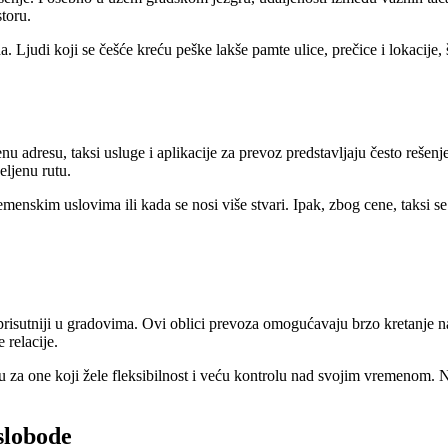
storu.
 Ljudi koji se češće kreću peške lakše pamte ulice, prečice i lokacije, 
u adresu, taksi usluge i aplikacije za prevoz predstavljaju često rešenje
eljenu rutu.
emenskim uslovima ili kada se nosi više stvari. Ipak, zbog cene, taksi
ve prisutniji u gradovima. Ovi oblici prevoza omogućavaju brzo kretanje 
 relacije.
u za one koji žele fleksibilnost i veću kontrolu nad svojim vremenom. N
slobode