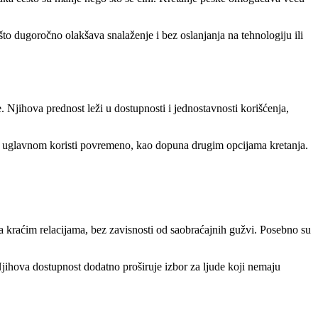
što dugoročno olakšava snalaženje i bez oslanjanja na tehnologiju ili
. Njihova prednost leži u dostupnosti i jednostavnosti korišćenja,
 se uglavnom koristi povremeno, kao dopuna drugim opcijama kretanja.
na kraćim relacijama, bez zavisnosti od saobraćajnih gužvi. Posebno su
jihova dostupnost dodatno proširuje izbor za ljude koji nemaju