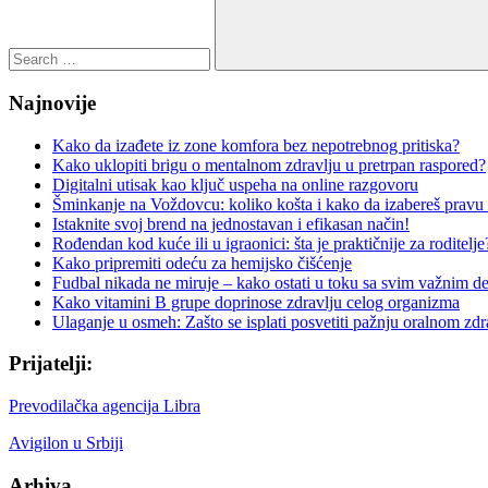
Search
Najnovije
Kako da izađete iz zone komfora bez nepotrebnog pritiska?
Kako uklopiti brigu o mentalnom zdravlju u pretrpan raspored?
Digitalni utisak kao ključ uspeha na online razgovoru
Šminkanje na Voždovcu: koliko košta i kako da izabereš pravu
Istaknite svoj brend na jednostavan i efikasan način!
Rođendan kod kuće ili u igraonici: šta je praktičnije za roditelje
Kako pripremiti odeću za hemijsko čišćenje
Fudbal nikada ne miruje – kako ostati u toku sa svim važnim d
Kako vitamini B grupe doprinose zdravlju celog organizma
Ulaganje u osmeh: Zašto se isplati posvetiti pažnju oralnom zdr
Prijatelji:
Prevodilačka agencija Libra
Avigilon u Srbiji
Arhiva