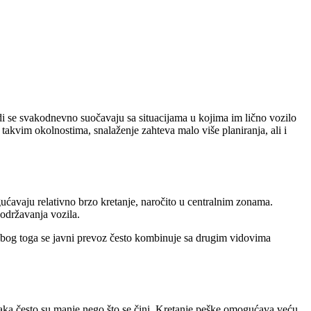
i se svakodnevno suočavaju sa situacijama u kojima im lično vozilo
 takvim okolnostima, snalaženje zahteva malo više planiranja, ali i
ućavaju relativno brzo kretanje, naročito u centralnim zonama.
 održavanja vozila.
. Zbog toga se javni prevoz često kombinuje sa drugim vidovima
aka često su manje nego što se čini. Kretanje peške omogućava veću