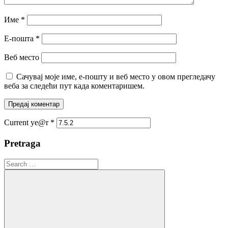
Име
*
Е-пошта
*
Веб место
Сачувај моје име, е-пошту и веб место у овом прегледачу
веба за следећи пут када коментаришем.
Current ye@r
*
Pretraga
Search
for: