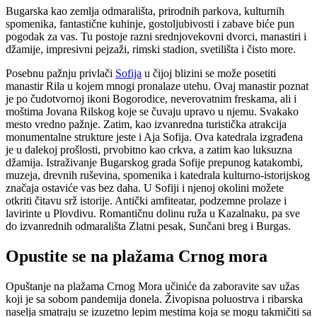
Bugarska kao zemlja odmarališta, prirodnih parkova, kulturnih
spomenika, fantastične kuhinje, gostoljubivosti i zabave biće pun
pogodak za vas. Tu postoje razni srednjovekovni dvorci, manastiri i
džamije, impresivni pejzaži, rimski stadion, svetilišta i čisto more.
Posebnu pažnju privlači
Sofija
u čijoj blizini se može posetiti
manastir Rila u kojem mnogi pronalaze utehu. Ovaj manastir poznat
je po čudotvornoj ikoni Bogorodice, neverovatnim freskama, ali i
moštima Jovana Rilskog koje se čuvaju upravo u njemu. Svakako
mesto vredno pažnje. Zatim, kao izvanredna turistička atrakcija
monumentalne strukture jeste i Aja Sofija. Ova katedrala izgrađena
je u dalekoj prošlosti, prvobitno kao crkva, a zatim kao luksuzna
džamija. Istraživanje Bugarskog grada Sofije prepunog katakombi,
muzeja, drevnih ruševina, spomenika i katedrala kulturno-istorijskog
značaja ostaviće vas bez daha. U Sofiji i njenoj okolini možete
otkriti čitavu srž istorije. Antički amfiteatar, podzemne prolaze i
lavirinte u Plovdivu. Romantičnu dolinu ruža u Kazalnaku, pa sve
do izvanrednih odmarališta Zlatni pesak, Sunčani breg i Burgas.
Opustite se na plažama Crnog mora
Opuštanje na plažama Crnog Mora učiniće da zaboravite sav užas
koji je sa sobom pandemija donela. Živopisna poluostrva i ribarska
naselja smatraju se izuzetno lepim mestima koja se mogu takmičiti sa