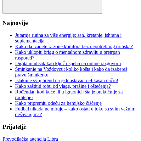
Search
Najnovije
Jutarnja rutina za više energije: san, kretanje, ishrana i
suplementacija
Kako da izađete iz zone komfora bez nepotrebnog pritiska?
Kako uklopiti brigu o mentalnom zdravlju u pretrpan
raspored?
Digitalni utisak kao ključ uspeha na online razgovoru
Šminkanje na Voždovcu: koliko košta i kako da izabereš
pravu šminkerku
Istaknite svoj brend na jednostavan i efikasan način!
Kako zaštititi robu od vlage, prašine i oštećenja?
Rođendan kod kuće ili u igraonici: šta je praktičnije za
roditelje?
Kako pripremiti odeću za hemijsko čišćenje
Fudbal nikada ne miruje – kako ostati u toku sa svim važnim
dešavanjima?
Prijatelji:
Prevodilačka agencija Libra