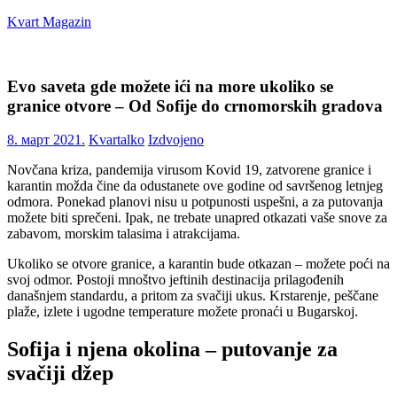
Skip
Kvart Magazin
to
content
Na
click
Evo saveta gde možete ići na more ukoliko se
od
granice otvore – Od Sofije do crnomorskih gradova
vas!
8. март 2021.
Kvartalko
Izdvojeno
Novčana kriza, pandemija virusom Kovid 19, zatvorene granice i
karantin možda čine da odustanete ove godine od savršenog letnjeg
odmora. Ponekad planovi nisu u potpunosti uspešni, a za putovanja
možete biti sprečeni. Ipak, ne trebate unapred otkazati vaše snove za
zabavom, morskim talasima i atrakcijama.
Ukoliko se otvore granice, a karantin bude otkazan – možete poći na
svoj odmor. Postoji mnoštvo jeftinih destinacija prilagođenih
današnjem standardu, a pritom za svačiji ukus. Krstarenje, peščane
plaže, izlete i ugodne temperature možete pronaći u Bugarskoj.
Sofija i njena okolina – putovanje za
svačiji džep