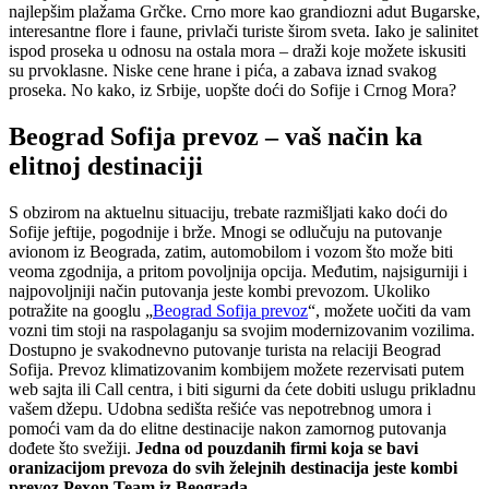
najlepšim plažama Grčke. Crno more kao grandiozni adut Bugarske,
interesantne flore i faune, privlači turiste širom sveta. Iako je salinitet
ispod proseka u odnosu na ostala mora – draži koje možete iskusiti
su prvoklasne. Niske cene hrane i pića, a zabava iznad svakog
proseka. No kako, iz Srbije, uopšte doći do Sofije i Crnog Mora?
Beograd Sofija prevoz – vaš način ka
elitnoj destinaciji
S obzirom na aktuelnu situaciju, trebate razmišljati kako doći do
Sofije jeftije, pogodnije i brže. Mnogi se odlučuju na putovanje
avionom iz Beograda, zatim, automobilom i vozom što može biti
veoma zgodnija, a pritom povoljnija opcija. Međutim, najsigurniji i
najpovoljniji način putovanja jeste kombi prevozom. Ukoliko
potražite na googlu „
Beograd Sofija prevoz
“, možete uočiti da vam
vozni tim stoji na raspolaganju sa svojim modernizovanim vozilima.
Dostupno je svakodnevno putovanje turista na relaciji Beograd
Sofija. Prevoz klimatizovanim kombijem možete rezervisati putem
web sajta ili Call centra, i biti sigurni da ćete dobiti uslugu prikladnu
vašem džepu. Udobna sedišta rešiće vas nepotrebnog umora i
pomoći vam da do elitne destinacije nakon zamornog putovanja
dođete što svežiji.
Jedna od pouzdanih firmi koja se bavi
oranizacijom prevoza do svih želejnih destinacija jeste kombi
prevoz Pexon Team iz Beograda.