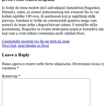
Iz Sofije do mora možete doći zahvaljujući fantastičnoj Bugarskoj
železnici, zatim, uz pomoć jednosmernog leta avionom što će vas
koštati otprilike 100 evra, ili autobusom koji je najjeftiniji oblik
prevoza. Autobusi iz Sofije do crnomorskih gradova mogu vam
pomoći da imate jeftin i dugoočekivani odmor. S turističke tačke
posmatranja, Bugarska sa svojim atrakcijama poput je komadića raja
koji vam u ovim teškim vremenima može olakšati život.
Кретање
Previous
Ginekološki pregledi sve što ste hteli da znate
Post:
Next
Novi Sad, grad idealan za život
чланка
Post:
Leave a Reply
Ваша адреса е-поште неће бити објављена.
Неопходна поља су
означена
*
Коментар
*